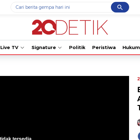
Cancel
Yang sedang ramai dicari
Tonton k
#1
piala presiden 2026
#2
prabowo
Live TV
Signature
Politik
Peristiwa
Hukum
#3
gempa hari ini
#4
demo
#5
iran
2
Promoted
Terakhir yang dicari
Loading...
tidak tersedia
.