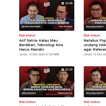
32:08
Blak-blakan
Blak-blakan
Arif Satria: Kalau Mau
Natalius Pig
Berdikari, Teknologi Kita
undang HAM 
Harus Mandiri
agar Releva
Jumat, 19 Des 2025 07:29 WIB
Jumat, 12 Des 2
32:20
Blak-blakan
Blak-blakan