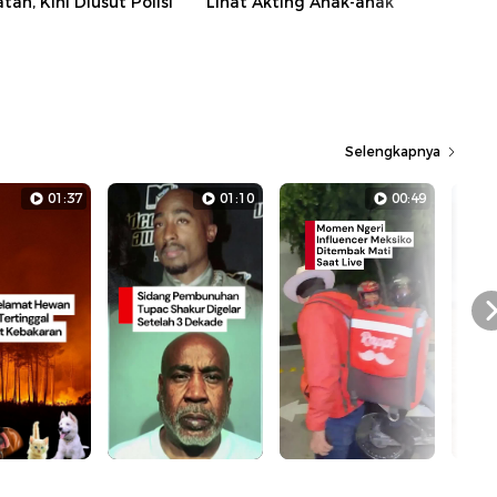
tan, Kini Diusut Polisi
Lihat Akting Anak-anak
Selengkapnya
01:37
01:10
00:49