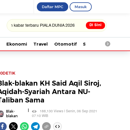
Daftar MPC
Masuk
Di Sini
abar terbaru PIALA DUNIA 2026
Ekonomi
Travel
Otomotif
Saintek
Kesehata
0DETIK
Blak-blakan KH Said Aqil Siroj,
Aqidah-Syariah Antara NU-
Taliban Sama
|
188,130 Views | Senin, 06 Sep 2021
Blak-
07:10 WIB
blakan