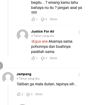
yang Curhat Nunggu 8 Jam,
Peraih Hoegeng Awar
Alarm Apa?
00:33
00:35
00:47
Next