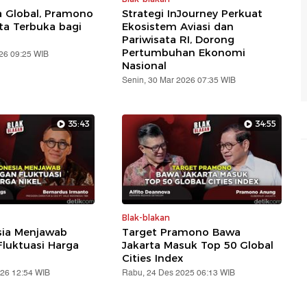
 Global, Pramono
Strategi InJourney Perkuat
rta Terbuka bagi
Ekosistem Aviasi dan
Pariwisata RI, Dorong
Pertumbuhan Ekonomi
026 09:25 WIB
Nasional
Senin, 30 Mar 2026 07:35 WIB
35:43
34:55
Blak-blakan
sia Menjawab
Target Pramono Bawa
luktuasi Harga
Jakarta Masuk Top 50 Global
Cities Index
026 12:54 WIB
Rabu, 24 Des 2025 06:13 WIB