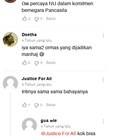
21:17
t
Detik Sore
Detik Pagi
Video: Nakes Hina Pasien BPJS
Video: Cerita 5 Polisi 