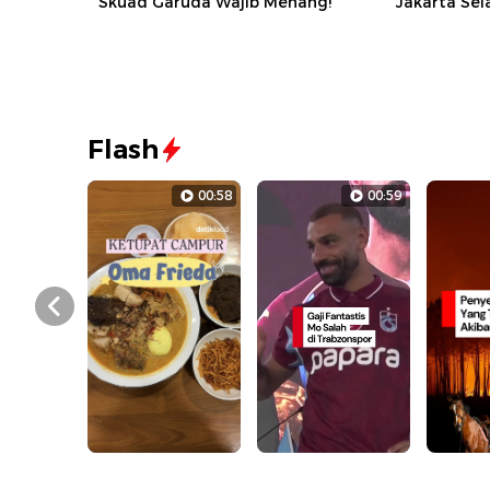
Skuad Garuda Wajib Menang!
Jakarta Sela
Flash
00:58
00:59
Prev