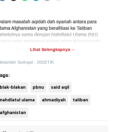
alam masalah aqidah dah syariah antara para
lama Afghanistan yang berafiliasi ke Taliban
ebetulnya sama dengan Nahdlatul Ulama (NU).
ama-sama menganut ajaran Islam Ahlussunnah
al Jama’ah (Aswaja), menganut Al-Asy’ari dan
Lihat Selengkapnya
aturidi. Dalam hal fiqih NU mayoritas Syafi’iyah
an mereka lebih condong ke Imam Hanafi, serta
lexander Sudrajat - 20DETIK
arekatnya sama-sama ada aliran Naqsyabandiyah.
ags:
Cuma cara gerakan perjuangannya yang tidak
ama. Kalau NU moderat, mereka keras dan radikal,"
blak-blakan
pbnu
said aqil
ata Ketua Umum PBNU KH Said Aqil Siroj.
nahdlatul ulama
ahmadiyah
taliban
afghanistan