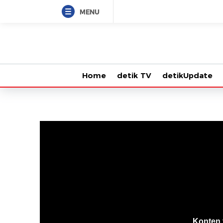
MENU
Home
detik TV
detikUpdate
VjsError
Information
Konten 