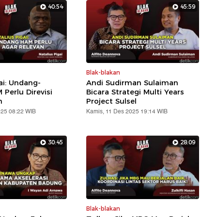
40:54
45:59
Blak-blakan
ai: Undang-
Andi Sudirman Sulaiman
Perlu Direvisi
Bicara Strategi Multi Years
n
Project Sulsel
025 08:22 WIB
Kamis, 11 Des 2025 19:14 WIB
30:45
28:09
Blak-blakan