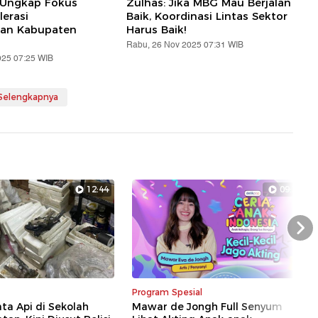
 Ungkap Fokus
Zulhas: Jika MBG Mau Berjalan
erasi
Baik, Koordinasi Lintas Sektor
an Kabupaten
Harus Baik!
Rabu, 26 Nov 2025 07:31 WIB
025 07:25 WIB
 Selengkapnya
12:44
09:31
Nex
Program Spesial
ata Api di Sekolah
Mawar de Jongh Full Senyum