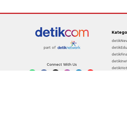
Katego
detikNe
detikEdu
part of
detikFin
detikIne
Connect With Us
detikHo
detikSpo
Sepakbo
detikOt
detikPro
Copyright @ 2026 detikcom.
All right reserved