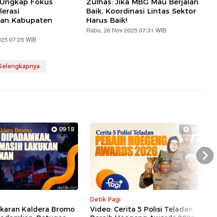
 Ungkap Fokus
Zulhas: Jika MBG Mau Berjalan
erasi
Baik, Koordinasi Lintas Sektor
an Kabupaten
Harus Baik!
Rabu, 26 Nov 2025 07:31 WIB
025 07:25 WIB
 Selengkapnya
09:18
47:16
Nex
Detik Pagi
akaran Kaldera Bromo
Video: Cerita 5 Polisi Teladan