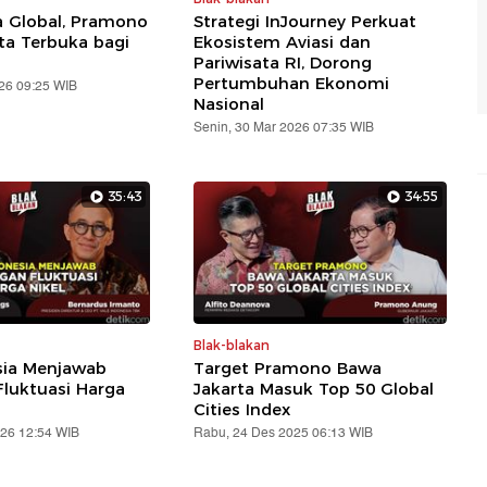
 Global, Pramono
Strategi InJourney Perkuat
rta Terbuka bagi
Ekosistem Aviasi dan
Pariwisata RI, Dorong
Pertumbuhan Ekonomi
026 09:25 WIB
Nasional
Senin, 30 Mar 2026 07:35 WIB
35:43
34:55
Blak-blakan
sia Menjawab
Target Pramono Bawa
luktuasi Harga
Jakarta Masuk Top 50 Global
Cities Index
026 12:54 WIB
Rabu, 24 Des 2025 06:13 WIB