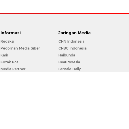
Informasi
Jaringan Media
Redaksi
CNN Indonesia
Pedoman Media Siber
CNBC Indonesia
Karir
Haibunda
Kotak Pos
Beautynesia
Media Partner
Female Daily
Info Iklan
CXO Media
Privacy Policy
Disclaimer