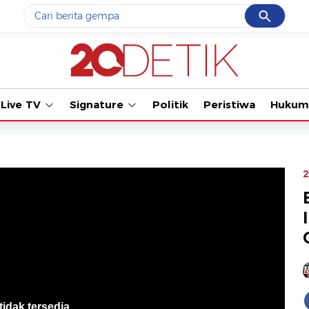
Cancel
Yang sedang ramai dicari
#1
gempa hari ini
#2
gempa
Live TV
Signature
Politik
Peristiwa
Hukum
#3
prabowo
#4
iran
#5
demo
2
Promoted
Terakhir yang dicari
Loading...
tidak tersedia
.