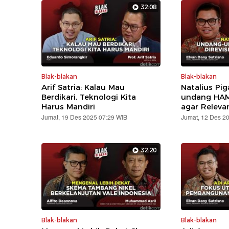
32:08
Blak-blakan
Blak-blakan
Arif Satria: Kalau Mau
Natalius Pig
Berdikari, Teknologi Kita
undang HAM 
Harus Mandiri
agar Releva
Jumat, 19 Des 2025 07:29 WIB
Jumat, 12 Des 2
32:20
Blak-blakan
Blak-blakan