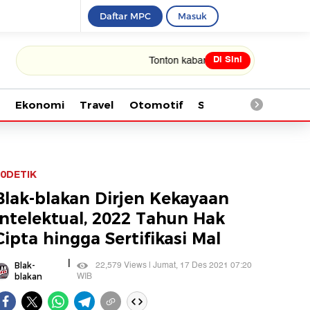
Daftar MPC
Masuk
Di Sini
Tonton kabar terbaru PIALA DUNIA 2026
Ekonomi
Travel
Otomotif
Saintek
Kesehata
0DETIK
Blak-blakan Dirjen Kekayaan
Intelektual, 2022 Tahun Hak
Cipta hingga Sertifikasi Mal
|
22,579 Views | Jumat, 17 Des 2021 07:20
Blak-
WIB
blakan