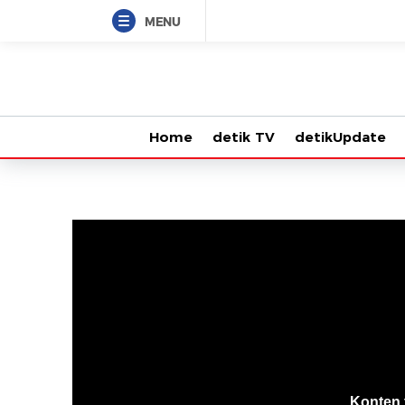
MENU
Home
detik TV
detikUpdate
VjsError
Information
Konten 