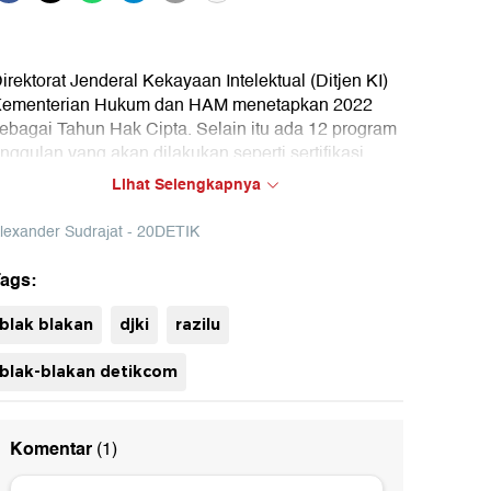
irektorat Jenderal Kekayaan Intelektual (Ditjen KI)
ementerian Hukum dan HAM menetapkan 2022
ebagai Tahun Hak Cipta. Selain itu ada 12 program
nggulan yang akan dilakukan seperti sertifikasi
usat perbelanjaan (mal) hingga membuat IP Market
Lihat Selengkapnya
lace sebagai wadah untuk menjual Merek dan
aten secara online.
lexander Sudrajat - 20DETIK
aksikan hanya di 20detik.
ags:
blak blakan
djki
razilu
blak-blakan detikcom