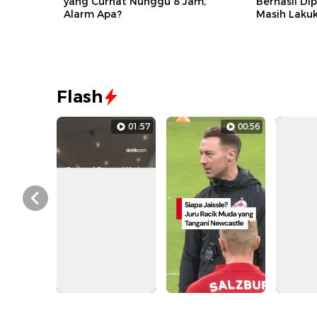
yang Curhat Nunggu 8 Jam,
Berhasil D
Alarm Apa?
Masih Laku
Flash
01:57
00:56
Prev