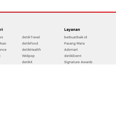
ri
Layanan
ws
detikTravel
berbuatbaik.id
kasi
detikFood
Pasang Mata
ance
detikHealth
Adsmart
t
Wolipop
detikEvent
t
detikX
Signature Awards
rt
20Detik
Trans Snow World
la
detikFoto
Trans Studio
o
detikHikmah
Bingkai.id
perti
detikPop
Ziswafctarsa.id
Flying Over Indonesia
For Your Business
rekomendit
Community Connect