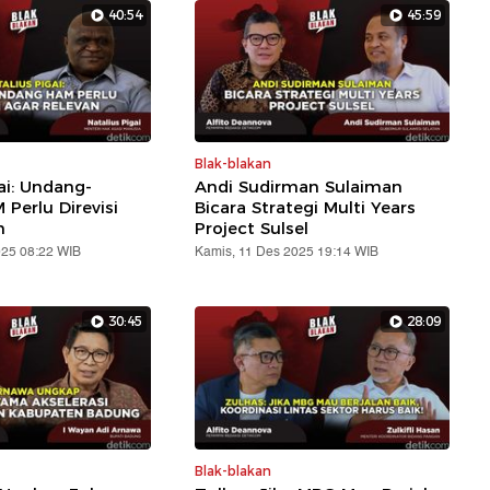
40:54
45:59
Blak-blakan
ai: Undang-
Andi Sudirman Sulaiman
Perlu Direvisi
Bicara Strategi Multi Years
n
Project Sulsel
025 08:22 WIB
Kamis, 11 Des 2025 19:14 WIB
30:45
28:09
Blak-blakan