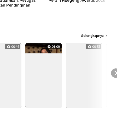
ipadamkan, Petugas
Peraih Hoegeng Awards 2026
kan Pendinginan
Selengkapnya
00:46
01:09
00:35