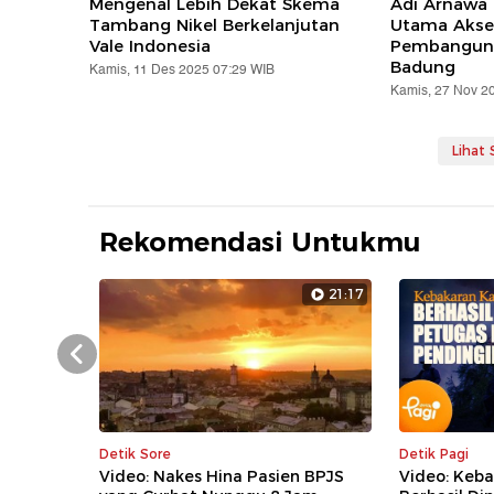
Mengenal Lebih Dekat Skema
Adi Arnawa
Tambang Nikel Berkelanjutan
Utama Aksel
Vale Indonesia
Pembangun
Badung
Kamis, 11 Des 2025 07:29 WIB
Kamis, 27 Nov 2
Lihat
Rekomendasi Untukmu
21:17
Prev
Detik Sore
Detik Pagi
Video: Nakes Hina Pasien BPJS
Video: Keb