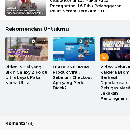
Video: Korlantas Pakai Face
Recognition, 16 Ribu Pelanggaran
Pelat Nomor Terekam ETLE
Rekomendasi Untukmu
06:13
39:41
Video: 5 Hal yang
LEADERS FORUM:
Video: Kebak
Bikin Galaxy Z Fold8
Produk Viral,
Kaldera Brom
Ultra Layak Pakai
Sebelum Checkout
Berhasil
Nama Ultra
Apa yang Perlu
Dipadamkan,
Dicek?
Petugas Masi
Lakukan
Pendinginan