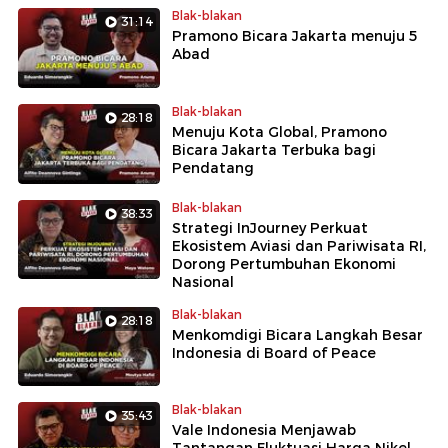
Blak-blakan
31:14
Pramono Bicara Jakarta menuju 5
Abad
Blak-blakan
28:18
Menuju Kota Global, Pramono
Bicara Jakarta Terbuka bagi
Pendatang
Blak-blakan
38:33
Strategi InJourney Perkuat
Ekosistem Aviasi dan Pariwisata RI,
Dorong Pertumbuhan Ekonomi
Nasional
Blak-blakan
28:18
Menkomdigi Bicara Langkah Besar
Indonesia di Board of Peace
Blak-blakan
35:43
Vale Indonesia Menjawab