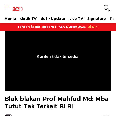
Home
detik TV
detikUpdate
Live TV
Signature
Pol
Tonton kabar terbaru PIALA DUNIA 2026
Di Sini
VjsError
Information
Konten tidak tersedia
.
Blak-blakan Prof Mahfud Md: Mba
Tutut Tak Terkait BLBI