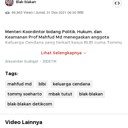
Blak-blakan
86,965 Views | Jumat, 31 Des 2021 06:30 WIB
Menteri Koordintor bidang Politik, Hukum, dan
Keamanan Prof Mahfud Md menegaskan anggota
Keluarga Cendana yang terkait kasus BLBI cuma Tommy
Soeharto. Sementara kakak sulungnya, Siti Hariyanti
Lihat Selengkapnya
Rukmana yang popular disapa “Mba Tutut” tidak
termasuk.
Alexander Sudrajat - 20DETIK
“Kalau Mba Tutut itu enggak pernah punya kasus
Tags:
dengan BLBI, enggak ada. Cuma Tommy dan hartanya
sudah kami sita,” kata Mahfud.
mahfud md
blbi
keluarga cendana
Keterangan ini berbeda dengan daftar yang pernah
tommy soeharto
mbak tutut
blak-blakan
beredar selama ini bahwa Mba Tutut sebagai pemilik
Bank Yama ikut mengemplang dana BLBI dan berada di
blak-blakan detikcom
urutan ke-45
Video Lainnya