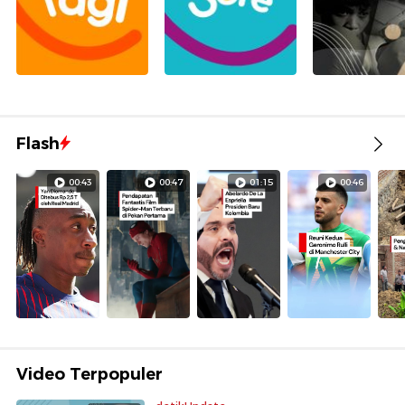
Flash
00:43
00:47
01:15
00:46
Video Terpopuler