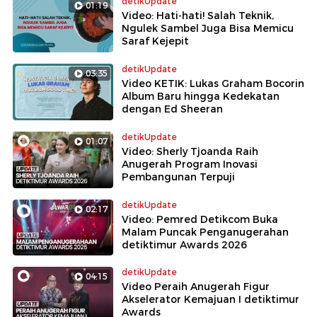
detikUpdate
01:19
Video: Hati-hati! Salah Teknik,
Ngulek Sambel Juga Bisa Memicu
Saraf Kejepit
detikUpdate
03:35
Video KETIK: Lukas Graham Bocorin
Album Baru hingga Kedekatan
dengan Ed Sheeran
detikUpdate
01:07
Video: Sherly Tjoanda Raih
Anugerah Program Inovasi
Pembangunan Terpuji
detikUpdate
02:17
Video: Pemred Detikcom Buka
Malam Puncak Penganugerahan
detiktimur Awards 2026
detikUpdate
04:15
Video Peraih Anugerah Figur
Akselerator Kemajuan I detiktimur
Awards