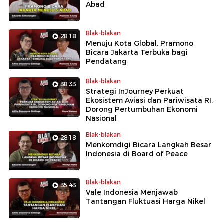
Abad
Blak-blakan
28:18
Menuju Kota Global, Pramono
Bicara Jakarta Terbuka bagi
Pendatang
Blak-blakan
38:33
Strategi InJourney Perkuat
Ekosistem Aviasi dan Pariwisata RI,
Dorong Pertumbuhan Ekonomi
Nasional
Blak-blakan
28:18
Menkomdigi Bicara Langkah Besar
Indonesia di Board of Peace
Blak-blakan
35:43
Vale Indonesia Menjawab
Tantangan Fluktuasi Harga Nikel