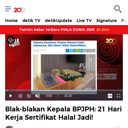
Home
detik TV
detikUpdate
Live TV
Signature
Pol
Tonton kabar terbaru PIALA DUNIA 2026
Di Sini
Dimuat
:
2.36%
Waktu
0:00
/
Durasi
42:20
Mainkan
Suara
Layar
Hidup
Saat
Blak-blakan Kepala BPJPH: 21 Hari
ini
Kerja Sertifikat Halal Jadi!