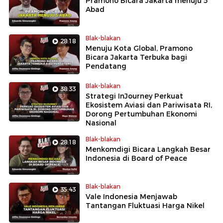
Pramono Bicara Jakarta menuju 5
Abad
Blak-blakan
28:18
Menuju Kota Global, Pramono
Bicara Jakarta Terbuka bagi
Pendatang
Blak-blakan
38:33
Strategi InJourney Perkuat
Ekosistem Aviasi dan Pariwisata RI,
Dorong Pertumbuhan Ekonomi
Nasional
Blak-blakan
28:18
Menkomdigi Bicara Langkah Besar
Indonesia di Board of Peace
Blak-blakan
35:43
Vale Indonesia Menjawab
Tantangan Fluktuasi Harga Nikel