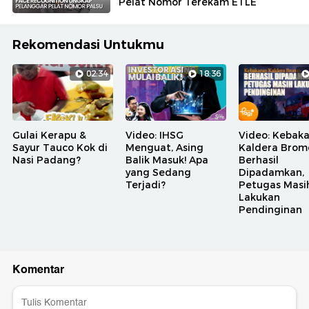
Pelat Nomor Terekam ETLE
Rekomendasi Untukmu
02:34
18:36
Gulai Kerapu &
Video: IHSG
Video: Kebak
Sayur Tauco Kok di
Menguat, Asing
Kaldera Brom
Nasi Padang?
Balik Masuk! Apa
Berhasil
yang Sedang
Dipadamkan,
Terjadi?
Petugas Masi
Lakukan
Pendinginan