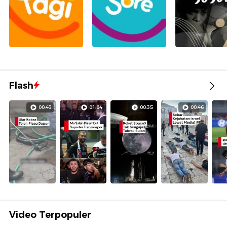
Flash
00:43
01:04
00:35
00:46
Video Terpopuler