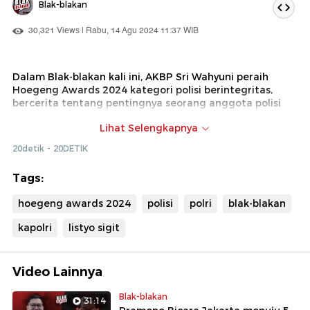
Blak-blakan
30,321 Views | Rabu, 14 Agu 2024 11:37 WIB
Dalam Blak-blakan kali ini, AKBP Sri Wahyuni peraih
Hoegeng Awards 2024 kategori polisi berintegritas,
bercerita tentang pentingnya seorang anggota polisi
menjaga integritasnya.
Lihat Selengkapnya
AKBP Sri Wahyuni yang akrab disapa Yuni mengatakan,
20detik - 20DETIK
kunci menjaga integritasnya adalah dengan cara
berpikiran lurus dan sederhana namun tetap inovatif,
Tags:
serta selalu siap dan mengerjakan perintah pimpinan
dengan sebaik mungkin. Saksikan selengkapnya dalam
hoegeng awards 2024
polisi
polri
blak-blakan
program Blak-blakan
kapolri
listyo sigit
Video Lainnya
Blak-blakan
31:14