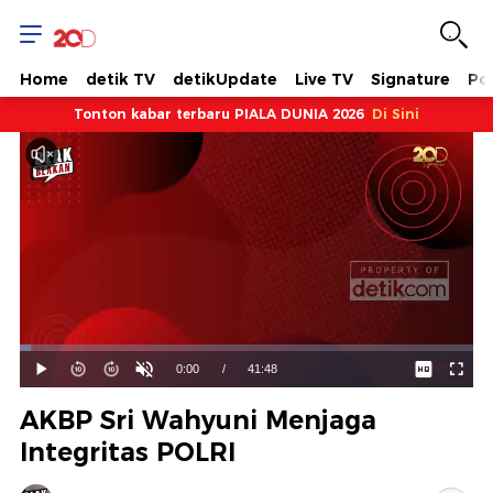
Home
detik TV
detikUpdate
Live TV
Signature
Pol
Tonton kabar terbaru PIALA DUNIA 2026
Di Sini
Dimuat
:
2.39%
Waktu
0:00
/
Durasi
41:48
Mainkan
Suara
Layar
Hidup
Saat
AKBP Sri Wahyuni Menjaga
ini
Integritas POLRI