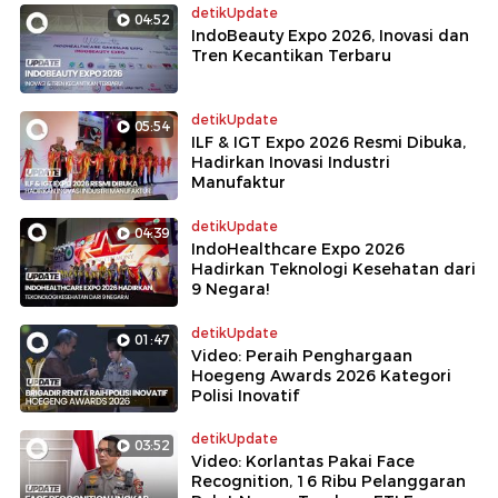
detikUpdate
04:52
IndoBeauty Expo 2026, Inovasi dan
Tren Kecantikan Terbaru
detikUpdate
05:54
ILF & IGT Expo 2026 Resmi Dibuka,
Hadirkan Inovasi Industri
Manufaktur
detikUpdate
04:39
IndoHealthcare Expo 2026
Hadirkan Teknologi Kesehatan dari
9 Negara!
detikUpdate
01:47
Video: Peraih Penghargaan
Hoegeng Awards 2026 Kategori
Polisi Inovatif
detikUpdate
03:52
Video: Korlantas Pakai Face
Recognition, 16 Ribu Pelanggaran