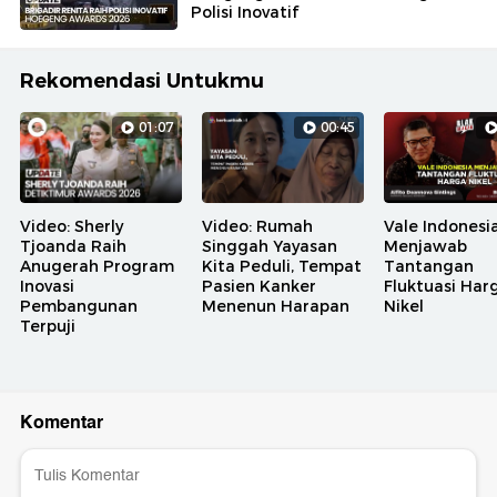
Polisi Inovatif
Rekomendasi Untukmu
01:07
00:45
Video: Sherly
Video: Rumah
Vale Indonesi
Tjoanda Raih
Singgah Yayasan
Menjawab
Anugerah Program
Kita Peduli, Tempat
Tantangan
Inovasi
Pasien Kanker
Fluktuasi Har
Pembangunan
Menenun Harapan
Nikel
Terpuji