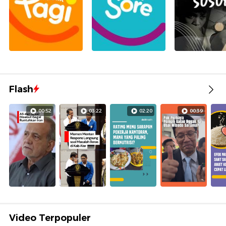
Flash
00:52
03:22
02:20
00:39
Video Terpopuler