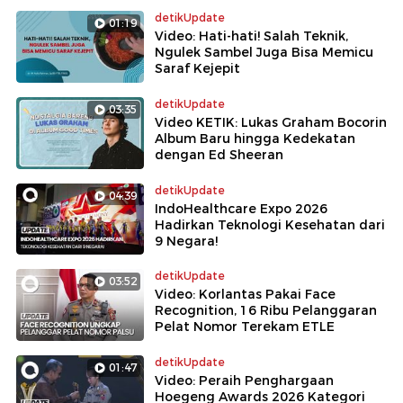
detikUpdate
01:19
Video: Hati-hati! Salah Teknik,
Ngulek Sambel Juga Bisa Memicu
Saraf Kejepit
detikUpdate
03:35
Video KETIK: Lukas Graham Bocorin
Album Baru hingga Kedekatan
dengan Ed Sheeran
detikUpdate
04:39
IndoHealthcare Expo 2026
Hadirkan Teknologi Kesehatan dari
9 Negara!
detikUpdate
03:52
Video: Korlantas Pakai Face
Recognition, 16 Ribu Pelanggaran
Pelat Nomor Terekam ETLE
detikUpdate
01:47
Video: Peraih Penghargaan
Hoegeng Awards 2026 Kategori