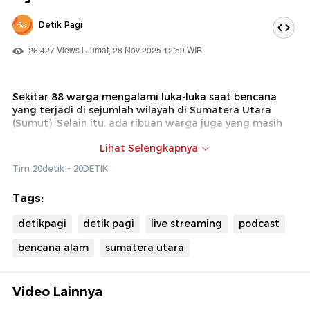
Detik Pagi
26,427 Views | Jumat, 28 Nov 2025 12:59 WIB
Sekitar 88 warga mengalami luka-luka saat bencana
yang terjadi di sejumlah wilayah di Sumatera Utara
(Sumut). Selain itu, ada ribuan warga juga yang masih
mengungsi. Polda Sumut mencatat bahwa berdasarkan
Lihat Selengkapnya
data sementara, ada 34 korban tewas saat bencana
alam yang terjadi di beberapa wilayah di Sumut. Korban
Tim 20detik - 20DETIK
jiwa paling banyak terjadi di Kabupaten Tapanuli
Selatan (Tapsel). Simak laporan selengkapnya hanya di
Tags:
detikPagi!
detikpagi
detik pagi
live streaming
podcast
bencana alam
sumatera utara
Video Lainnya