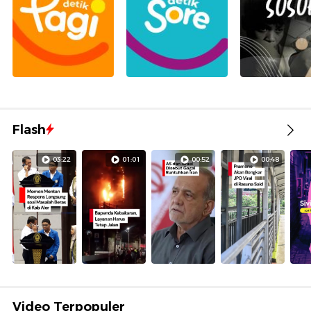
Flash
03:22
01:01
00:52
00:48
Video Terpopuler