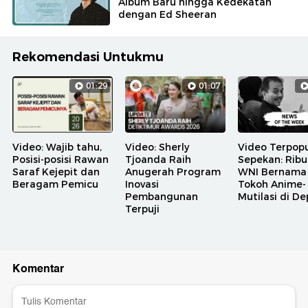
Album Baru hingga Kedekatan
dengan Ed Sheeran
Rekomendasi Untukmu
01:29
01:07
Video: Wajib tahu,
Video: Sherly
Video Terpopu
Posisi-posisi Rawan
Tjoanda Raih
Sepekan: Rib
Saraf Kejepit dan
Anugerah Program
WNI Bernama
Beragam Pemicu
Inovasi
Tokoh Anime-
Pembangunan
Mutilasi di D
Terpuji