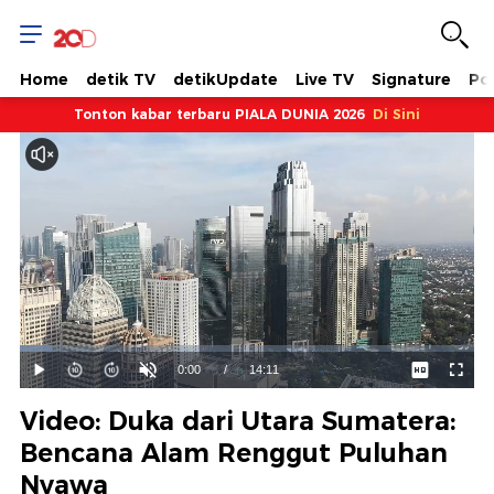
Home
detik TV
detikUpdate
Live TV
Signature
Pol
Tonton kabar terbaru PIALA DUNIA 2026
Di Sini
Dimuat
:
7.04%
Waktu
0:00
/
Durasi
14:11
Mainkan
Suara
Layar
Hidup
Saat
Video: Duka dari Utara Sumatera:
ini
Bencana Alam Renggut Puluhan
Nyawa