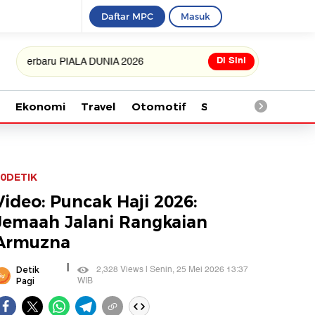
Daftar MPC
Masuk
Di Sini
aru PIALA DUNIA 2026
Ekonomi
Travel
Otomotif
Saintek
Kesehata
0DETIK
Video: Puncak Haji 2026:
Jemaah Jalani Rangkaian
Armuzna
|
2,328 Views | Senin, 25 Mei 2026 13:37
Detik
WIB
Pagi