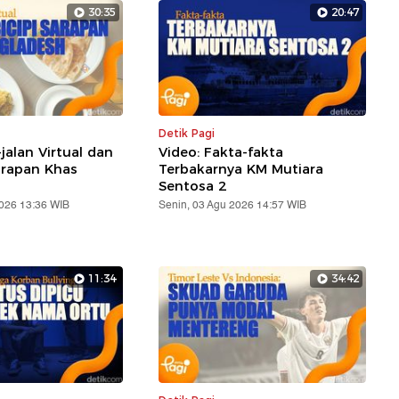
30:35
20:47
Detik Pagi
-jalan Virtual dan
Video: Fakta-fakta
arapan Khas
Terbakarnya KM Mutiara
Sentosa 2
2026 13:36 WIB
Senin, 03 Agu 2026 14:57 WIB
11:34
34:42