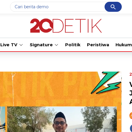
Cancel
Yang sedang ramai dicari
Tonton kabar terb
#1
gempa hari ini
#2
gempa
Live TV
Signature
Politik
Peristiwa
Hukum
#3
prabowo
#4
iran
#5
demo
2
Promoted
Terakhir yang dicari
Loading...