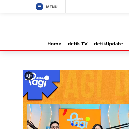
MENU
Home
detik TV
detikUpdate