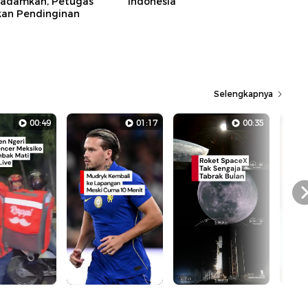
ipadamkan, Petugas
Indonesia
kan Pendinginan
Selengkapnya
00:49
01:17
00:35