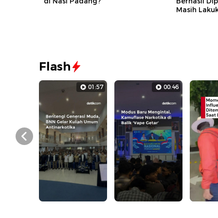
di Nasi Padang?
Berhasil D
Masih Laku
Flash
01:57
00:46
Prev