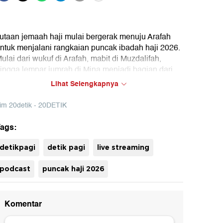
utaan jemaah haji mulai bergerak menuju Arafah
ntuk menjalani rangkaian puncak ibadah haji 2026.
ulai dari wukuf di Arafah, mabit di Muzdalifah,
ingga lempar jumrah di Mina menjadi bagian dari
angkaian Armuzna yang dijalani para jemaah,
Lihat Selengkapnya
eperti apa kondisi dan suasana jemaah Indonesia
i Tanah Suci? Simak laporan selengkapnya hanya
im 20detik - 20DETIK
i detikPagi!
ags:
uh
detikpagi
detik pagi
live streaming
podcast
puncak haji 2026