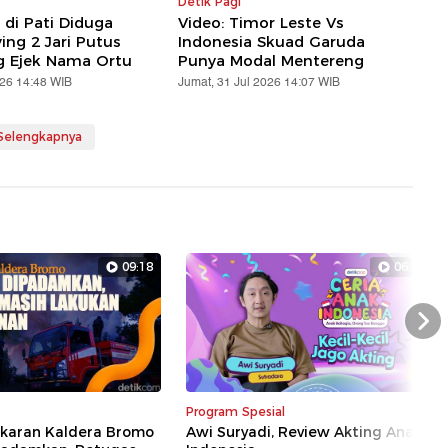
Detik Pagi
 di Pati Diduga
Video: Timor Leste Vs
ing 2 Jari Putus
Indonesia Skuad Garuda
ng Ejek Nama Ortu
Punya Modal Mentereng
026 14:48 WIB
Jumat, 31 Jul 2026 14:07 WIB
 Selengkapnya
09:18
06:35
Nex
Program Spesial
akaran Kaldera Bromo
Awi Suryadi, Review Akting Anak