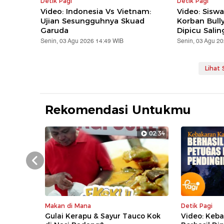
Detik Pagi
Detik Pagi
Video: Indonesia Vs Vietnam:
Video: Siswa
Ujian Sesungguhnya Skuad
Korban Bully
Garuda
Dipicu Sali
Senin, 03 Agu 2026 14:49 WIB
Senin, 03 Agu 2
Lihat
Rekomendasi Untukmu
02:34
Prev
Makan di Mana
Detik Pagi
Gulai Kerapu & Sayur Tauco Kok
Video: Keb