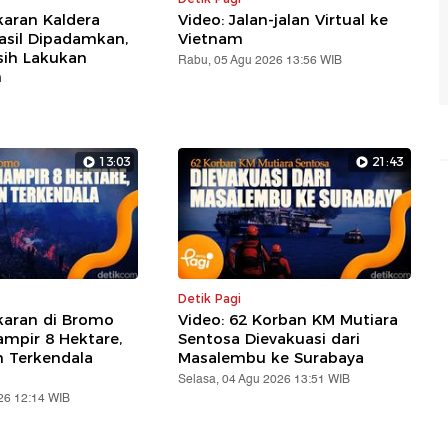
karan Kaldera
Video: Jalan-jalan Virtual ke
sil Dipadamkan,
Vietnam
sih Lakukan
Rabu, 05 Agu 2026 13:56 WIB
n
13:03
21:43
Detik Pagi
karan di Bromo
Video: 62 Korban KM Mutiara
mpir 8 Hektare,
Sentosa Dievakuasi dari
Terkendala
Masalembu ke Surabaya
Selasa, 04 Agu 2026 13:51 WIB
26 12:14 WIB