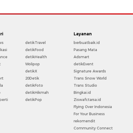
ri
Layanan
ws
detikTravel
berbuatbaik.id
kasi
detikFood
Pasang Mata
ance
detikHealth
Adsmart
t
Wolipop
detikEvent
t
detikX
Signature Awards
rt
20Detik
Trans Snow World
la
detikFoto
Trans Studio
o
detikHikmah
Bingkai.id
perti
detikPop
Ziswafctarsa.id
Flying Over Indonesia
For Your Business
rekomendit
Community Connect