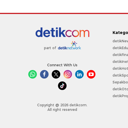
Katego
detikNe
detikEdu
part of
detikFin
detikIne
Connect With Us
detikHo
detikSpo
Sepakbo
detikOt
detikPro
Copyright @ 2026 detikcom.
All right reserved