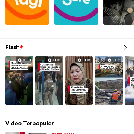
Flash
00:38
01:09
01:03
00:52
Video Terpopuler