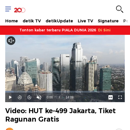
Home
detik TV
detikUpdate
Live TV
Signature
Pol
Tonton kabar terbaru PIALA DUNIA 2026
Di Sini
Dimuat
:
7.07%
Waktu
0:00
/
Durasi
14:09
Mainkan
Suara
Layar
Hidup
Saat
Video: HUT ke-499 Jakarta, Tiket
ini
Ragunan Gratis