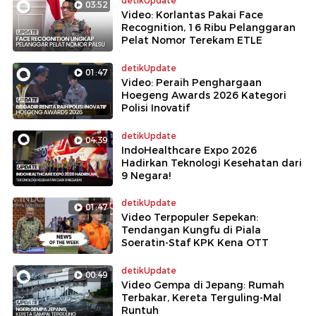
detikUpdate
03:52
Video: Korlantas Pakai Face
Recognition, 16 Ribu Pelanggaran
Pelat Nomor Terekam ETLE
detikUpdate
01:47
Video: Peraih Penghargaan
Hoegeng Awards 2026 Kategori
Polisi Inovatif
detikUpdate
04:39
IndoHealthcare Expo 2026
Hadirkan Teknologi Kesehatan dari
9 Negara!
detikUpdate
01:47
Video Terpopuler Sepekan:
Tendangan Kungfu di Piala
Soeratin-Staf KPK Kena OTT
detikUpdate
00:49
Video Gempa di Jepang: Rumah
Terbakar, Kereta Terguling-Mal
Runtuh