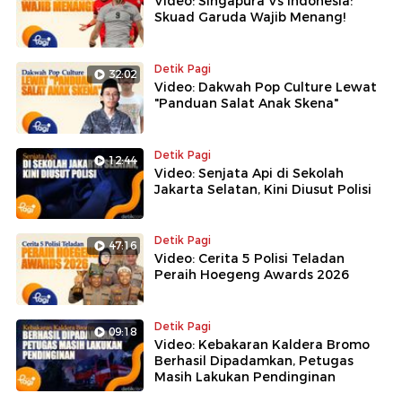
Video: Singapura Vs Indonesia:
yang sudah datang ke Ragunan, semua hari ini tiket
Skuad Garuda Wajib Menang!
gratis ya untuk masuk Ragunan," ujar Wahyudi.
Namun Wahyudi juga menegaskan bahwa tiket gratis
Detik Pagi
32:02
hanya masuk Ragunan saja, sedangkan untuk wahana-
Video: Dakwah Pop Culture Lewat
wahana masih diperlukan membayar tiket.
"Panduan Salat Anak Skena"
"Kecuali untuk wahana-wahana ya ini masih ada
tiketnya, tapi kalau untuk tiket masuknya free," kata
Detik Pagi
12:44
Wahyudi.
Video: Senjata Api di Sekolah
Jakarta Selatan, Kini Diusut Polisi
Detik Pagi
47:16
Video: Cerita 5 Polisi Teladan
Peraih Hoegeng Awards 2026
Detik Pagi
09:18
Video: Kebakaran Kaldera Bromo
Berhasil Dipadamkan, Petugas
Masih Lakukan Pendinginan