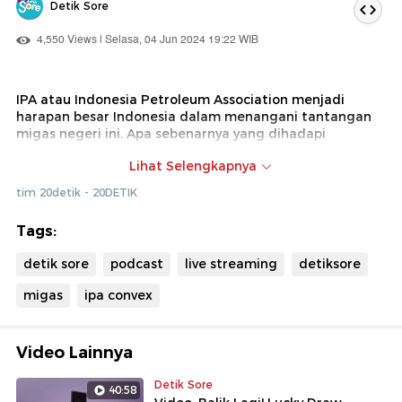
Detik Sore
4,550 Views | Selasa, 04 Jun 2024 19:22 WIB
IPA atau Indonesia Petroleum Association menjadi
harapan besar Indonesia dalam menangani tantangan
migas negeri ini. Apa sebenarnya yang dihadapi
Indonesia dengan potensi migasnya? Simak diskusinya
Lihat Selengkapnya
bersama Ketua Panitia IPA Convex 2024, hanya di detik
sore.
tim 20detik - 20DETIK
Tags:
detik sore
podcast
live streaming
detiksore
migas
ipa convex
Video Lainnya
Detik Sore
40:58