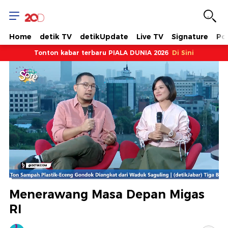
Home
detik TV
detikUpdate
Live TV
Signature
Pol
Tonton kabar terbaru PIALA DUNIA 2026
Di Sini
Dimuat
:
6.84%
Waktu
0:14
/
Durasi
19:30
Berhenti
Suara
Layar
Menerawang Masa Depan Migas
Hidup
Saat
RI
ini