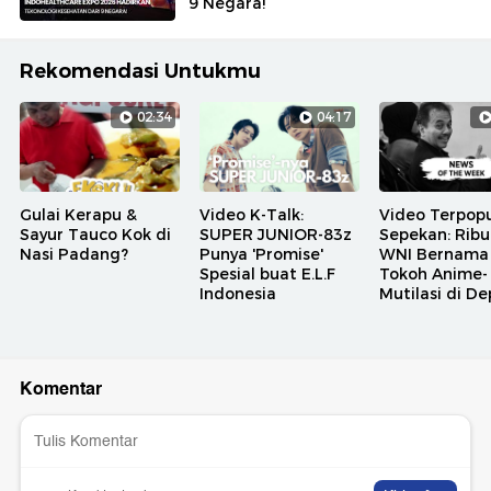
9 Negara!
Rekomendasi Untukmu
02:34
04:17
Gulai Kerapu &
Video K-Talk:
Video Terpopu
Sayur Tauco Kok di
SUPER JUNIOR-83z
Sepekan: Rib
Nasi Padang?
Punya 'Promise'
WNI Bernama
Spesial buat E.L.F
Tokoh Anime-
Indonesia
Mutilasi di D