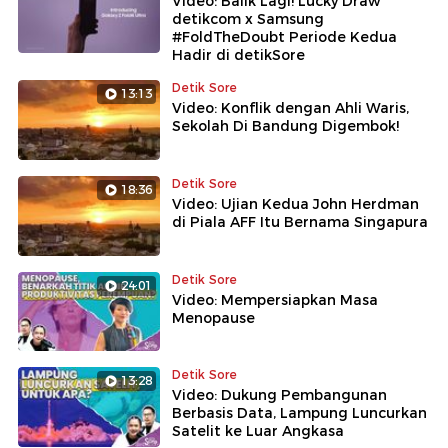
Video: Balik Lagi! Lucky Draw
detikcom x Samsung
#FoldTheDoubt Periode Kedua
Hadir di detikSore
Detik Sore
13:13
Video: Konflik dengan Ahli Waris,
Sekolah Di Bandung Digembok!
Detik Sore
18:36
Video: Ujian Kedua John Herdman
di Piala AFF Itu Bernama Singapura
Detik Sore
24:01
Video: Mempersiapkan Masa
Menopause
Detik Sore
13:28
Video: Dukung Pembangunan
Berbasis Data, Lampung Luncurkan
Satelit ke Luar Angkasa