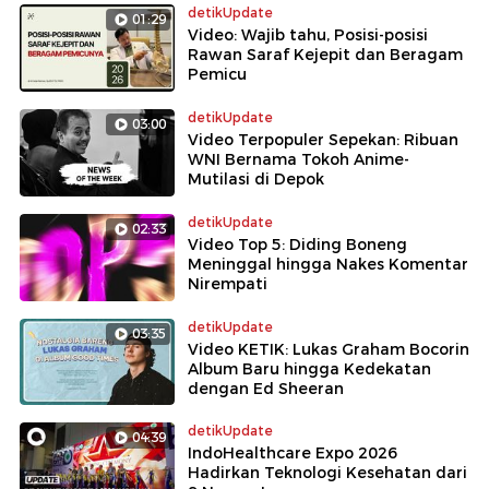
detikUpdate
01:29
Video: Wajib tahu, Posisi-posisi
Rawan Saraf Kejepit dan Beragam
Pemicu
detikUpdate
03:00
Video Terpopuler Sepekan: Ribuan
WNI Bernama Tokoh Anime-
Mutilasi di Depok
detikUpdate
02:33
Video Top 5: Diding Boneng
Meninggal hingga Nakes Komentar
Nirempati
detikUpdate
03:35
Video KETIK: Lukas Graham Bocorin
Album Baru hingga Kedekatan
dengan Ed Sheeran
detikUpdate
04:39
IndoHealthcare Expo 2026
Hadirkan Teknologi Kesehatan dari