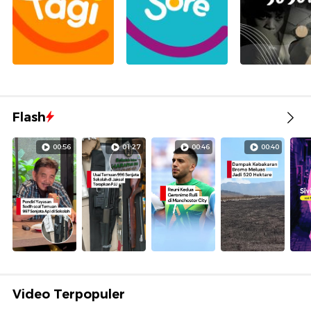
Flash
00:56
01:27
00:46
00:40
Video Terpopuler