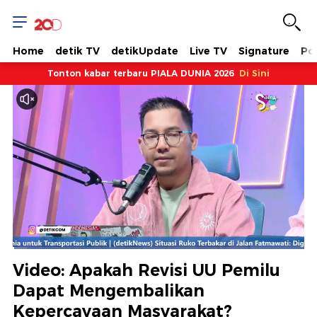
Home
detik TV
detikUpdate
Live TV
Signature
Pol
Tonton kabar terbaru PIALA DUNIA 2026
Di Sini
Dimuat
:
4.93%
Waktu
0:08
/
Durasi
23:40
Berhenti
Suara
Layar
Video: Apakah Revisi UU Pemilu
Hidup
Saat
Dapat Mengembalikan
Kepercayaan Masyarakat?
ini