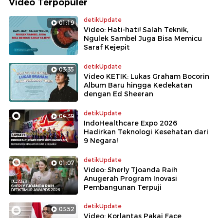
Video Terpopuler
detikUpdate
01:19
Video: Hati-hati! Salah Teknik,
Ngulek Sambel Juga Bisa Memicu
Saraf Kejepit
detikUpdate
03:35
Video KETIK: Lukas Graham Bocorin
Album Baru hingga Kedekatan
dengan Ed Sheeran
detikUpdate
04:39
IndoHealthcare Expo 2026
Hadirkan Teknologi Kesehatan dari
9 Negara!
detikUpdate
01:07
Video: Sherly Tjoanda Raih
Anugerah Program Inovasi
Pembangunan Terpuji
detikUpdate
03:52
Video: Korlantas Pakai Face