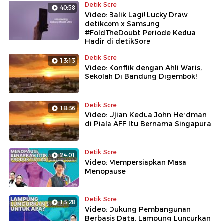
Detik Sore
hal apa saja yang perlu dilakukan? Apakah perubahan
40:58
Video: Balik Lagi! Lucky Draw
UU ini nantinya akan berakhir pada sulitnya jalur masuk
detikcom x Samsung
para pesohor ke kursi DPR? Ikuti ulasannya dalam
#FoldTheDoubt Periode Kedua
Editorial Review detikSore.
Hadir di detikSore
Detik Sore
13:13
Video: Konflik dengan Ahli Waris,
Sekolah Di Bandung Digembok!
Detik Sore
18:36
Video: Ujian Kedua John Herdman
di Piala AFF Itu Bernama Singapura
Detik Sore
24:01
Video: Mempersiapkan Masa
Menopause
Detik Sore
13:28
Video: Dukung Pembangunan
Berbasis Data, Lampung Luncurkan