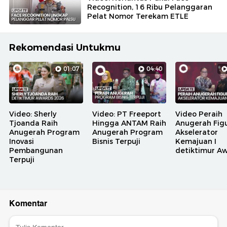
Recognition, 16 Ribu Pelanggaran
Pelat Nomor Terekam ETLE
Rekomendasi Untukmu
01:07
04:40
Video: Sherly
Video: PT Freeport
Video Peraih
Tjoanda Raih
Hingga ANTAM Raih
Anugerah Fig
Anugerah Program
Anugerah Program
Akselerator
Inovasi
Bisnis Terpuji
Kemajuan I
Pembangunan
detiktimur A
Terpuji