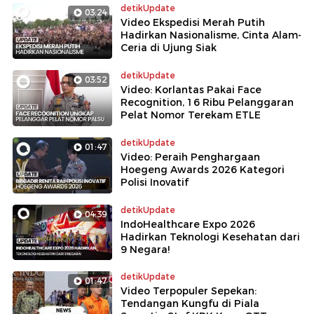
detikUpdate
03:24
Video Ekspedisi Merah Putih
Hadirkan Nasionalisme, Cinta Alam-
Ceria di Ujung Siak
detikUpdate
03:52
Video: Korlantas Pakai Face
Recognition, 16 Ribu Pelanggaran
Pelat Nomor Terekam ETLE
detikUpdate
01:47
Video: Peraih Penghargaan
Hoegeng Awards 2026 Kategori
Polisi Inovatif
detikUpdate
04:39
IndoHealthcare Expo 2026
Hadirkan Teknologi Kesehatan dari
9 Negara!
detikUpdate
01:47
Video Terpopuler Sepekan:
Tendangan Kungfu di Piala