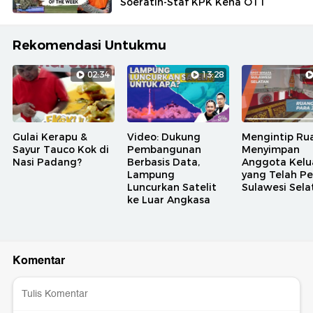
Soeratin-Staf KPK Kena OTT
Rekomendasi Untukmu
02:34
13:28
Gulai Kerapu &
Video: Dukung
Mengintip Ru
Sayur Tauco Kok di
Pembangunan
Menyimpan
Nasi Padang?
Berbasis Data,
Anggota Kelu
Lampung
yang Telah Pe
Luncurkan Satelit
Sulawesi Sela
ke Luar Angkasa