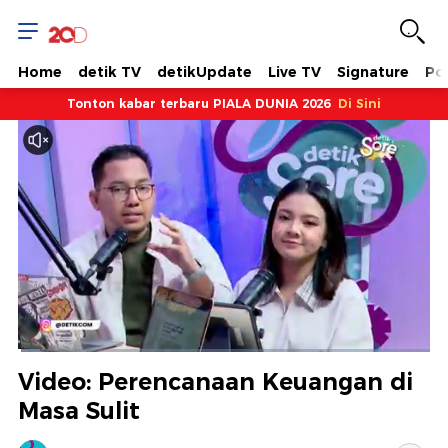
Home
detik TV
detikUpdate
Live TV
Signature
Pol
Tonton kabar terbaru PIALA DUNIA 2026
Di Sini
Dimuat
:
5.39%
Waktu
0:08
/
Durasi
21:39
Berhenti
Suara
Layar
Video: Perencanaan Keuangan di
Hidup
Saat
Masa Sulit
ini