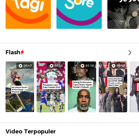
Flash
00:47
00:36
01:10
00:47
Video Terpopuler