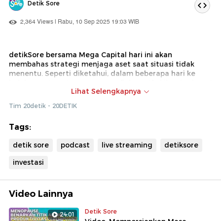
Detik Sore
2,364 Views | Rabu, 10 Sep 2025 19:03 WIB
detikSore bersama Mega Capital hari ini akan
membahas strategi menjaga aset saat situasi tidak
menentu. Seperti diketahui, dalam beberapa hari ke
belakang, situasi pasar sangat fluktuatif akibat berbagai
Lihat Selengkapnya
faktor baik dalam maupun luar negeri. Lalu bagaimana
cara memitigasinya? Ikuti diskusinya dalam Sunsetalk.
Tim 20detik - 20DETIK
Tags:
detik sore
podcast
live streaming
detiksore
investasi
Video Lainnya
Detik Sore
24:01