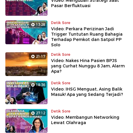
Video: Mengubah Strategi Saat
Pasar Berfluktuasi
Detik Sore
13:28
Video: Perkara Perizinan Jadi
Trigger Tuntutan Ruang Bahagia
Terhadap Pemkot dan Satpol PP
Solo
Detik Sore
21:17
Video: Nakes Hina Pasien BPJS
yang Curhat Nunggu 8 Jam, Alarm
Apa?
Detik Sore
18:36
Video: IHSG Menguat, Asing Balik
Masuk! Apa yang Sedang Terjadi?
Detik Sore
27:12
Video: Membangun Networking
Lewat Olahraga