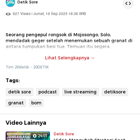
Detik Sore
927 Views | Jumat, 19 Sep 2025 18:36 WIB
Seorang pengepul rongsok di Mojosongo, Solo,
mendadak geger setelah menemukan sebuah granat di
antara tumpukan besi tua. Temuan itu segera
dilaporkan ke pihak berwenang dan granat kemudian
Lihat Selengkapnya
diamankan ke Mako Brimob Boyolali untuk pemeriksaan
lebih lanjut.
Tim 20detik - 20DETIK
Peristiwa ini membuat warga sekitar panik sekaligus
Tags:
penasaran, dari mana asal granat misterius tersebut?
Ikuti laporan terbarunya bersama Jurnalis detikJateng
detik sore
podcast
live streaming
detiksore
hanya di detiksore.
granat
bom
Video Lainnya
Detik Sore
24:01