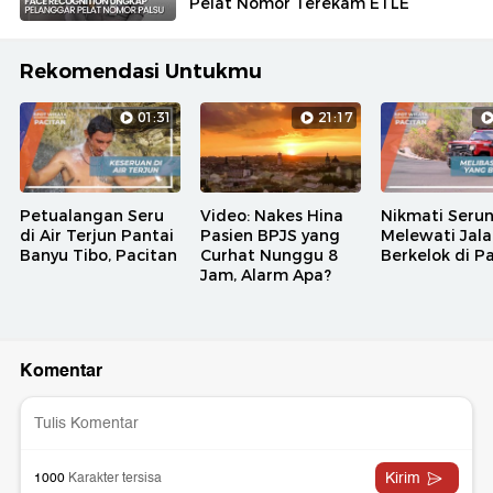
Pelat Nomor Terekam ETLE
Rekomendasi Untukmu
01:31
21:17
Petualangan Seru
Video: Nakes Hina
Nikmati Seru
di Air Terjun Pantai
Pasien BPJS yang
Melewati Jal
Banyu Tibo, Pacitan
Curhat Nunggu 8
Berkelok di P
Jam, Alarm Apa?