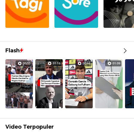
Flash
00:55
01:16
00:46
01:09
Video Terpopuler