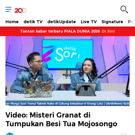
Home
detik TV
detikUpdate
Live TV
Signature
Pol
Tonton kabar terbaru PIALA DUNIA 2026
Di Sini
Dimuat
:
13.29%
Waktu
0:17
/
Durasi
10:02
Berhenti
Suara
Layar
Video: Misteri Granat di
Hidup
Saat
Tumpukan Besi Tua Mojosongo
ini