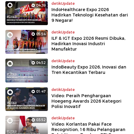
detikUpdate
04:39
IndoHealthcare Expo 2026
Hadirkan Teknologi Kesehatan dari
9 Negara!
detikUpdate
05:54
ILF & IGT Expo 2026 Resmi Dibuka,
Hadirkan Inovasi Industri
Manufaktur
detikUpdate
04:52
IndoBeauty Expo 2026, Inovasi dan
Tren Kecantikan Terbaru
detikUpdate
01:47
Video: Peraih Penghargaan
Hoegeng Awards 2026 Kategori
Polisi Inovatif
detikUpdate
03:52
Video: Korlantas Pakai Face
Recognition, 16 Ribu Pelanggaran