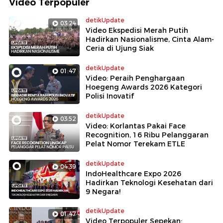
Video Terpopuler
detikUpdate
03:24
Video Ekspedisi Merah Putih
Hadirkan Nasionalisme, Cinta Alam-
Ceria di Ujung Siak
detikUpdate
01:47
Video: Peraih Penghargaan
Hoegeng Awards 2026 Kategori
Polisi Inovatif
detikUpdate
03:52
Video: Korlantas Pakai Face
Recognition, 16 Ribu Pelanggaran
Pelat Nomor Terekam ETLE
detikUpdate
04:39
IndoHealthcare Expo 2026
Hadirkan Teknologi Kesehatan dari
9 Negara!
detikUpdate
01:47
Video Terpopuler Sepekan: