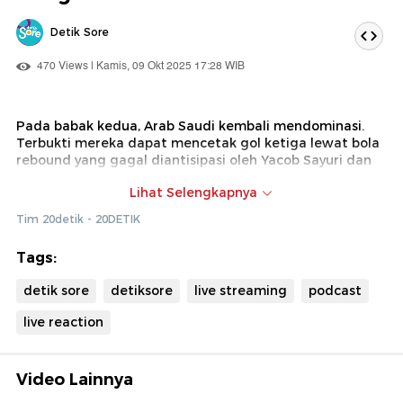
Detik Sore
470 Views | Kamis, 09 Okt 2025 17:28 WIB
Pada babak kedua, Arab Saudi kembali mendominasi.
Terbukti mereka dapat mencetak gol ketiga lewat bola
rebound yang gagal diantisipasi oleh Yacob Sayuri dan
Maarten Paes. Gol tersebut kembali dicetak oleh Ferras
Lihat Selengkapnya
Albrikan. Pada menit-88 Indonesia berhasil cetak gol
kedua melalui eksekusi penalti Kevin Diks. Seluruh gol
Tim 20detik - 20DETIK
Indonesia di pertandingan ini berasal dari titik putih.
Tags:
detik sore
detiksore
live streaming
podcast
live reaction
Video Lainnya