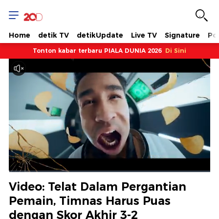
Home
detik TV
detikUpdate
Live TV
Signature
Pol
Tonton kabar terbaru PIALA DUNIA 2026
Di Sini
Dimuat
:
0.14%
Waktu
0:05
/
Durasi
1:01:19
Berhenti
Suara
Layar
Video: Telat Dalam Pergantian
Hidup
Saat
Pemain, Timnas Harus Puas
dengan Skor Akhir 3-2
ini