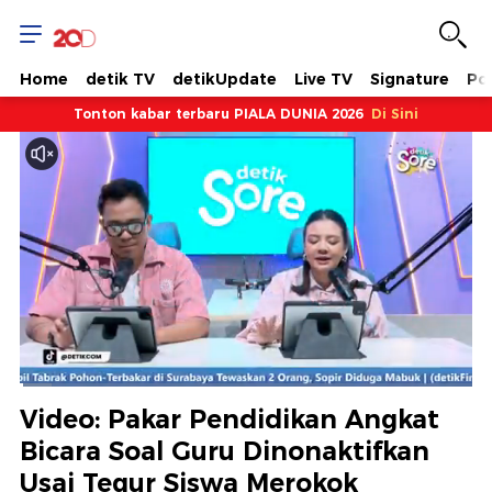
Home
detik TV
detikUpdate
Live TV
Signature
Pol
Tonton kabar terbaru PIALA DUNIA 2026
Di Sini
Dimuat
:
6.93%
Waktu
0:08
/
Durasi
16:51
Berhenti
Suara
Layar
Video: Pakar Pendidikan Angkat
Hidup
Saat
Bicara Soal Guru Dinonaktifkan
Usai Tegur Siswa Merokok
ini