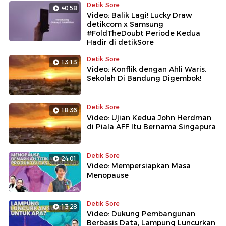
Detik Sore
40:58
Video: Balik Lagi! Lucky Draw
detikcom x Samsung
#FoldTheDoubt Periode Kedua
Hadir di detikSore
Detik Sore
13:13
Video: Konflik dengan Ahli Waris,
Sekolah Di Bandung Digembok!
Detik Sore
18:36
Video: Ujian Kedua John Herdman
di Piala AFF Itu Bernama Singapura
Detik Sore
24:01
Video: Mempersiapkan Masa
Menopause
Detik Sore
13:28
Video: Dukung Pembangunan
Berbasis Data, Lampung Luncurkan