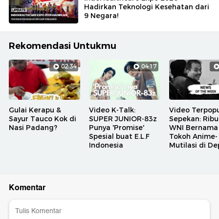
Hadirkan Teknologi Kesehatan dari
9 Negara!
Rekomendasi Untukmu
02:34
04:17
Gulai Kerapu &
Video K-Talk:
Video Terpopu
Sayur Tauco Kok di
SUPER JUNIOR-83z
Sepekan: Rib
Nasi Padang?
Punya 'Promise'
WNI Bernama
Spesial buat E.L.F
Tokoh Anime-
Indonesia
Mutilasi di D