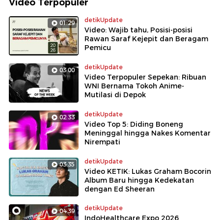
Video Terpopuler
detikUpdate
01:29
Video: Wajib tahu, Posisi-posisi
Rawan Saraf Kejepit dan Beragam
Pemicu
detikUpdate
03:00
Video Terpopuler Sepekan: Ribuan
WNI Bernama Tokoh Anime-
Mutilasi di Depok
detikUpdate
02:33
Video Top 5: Diding Boneng
Meninggal hingga Nakes Komentar
Nirempati
detikUpdate
03:35
Video KETIK: Lukas Graham Bocorin
Album Baru hingga Kedekatan
dengan Ed Sheeran
detikUpdate
04:39
IndoHealthcare Expo 2026