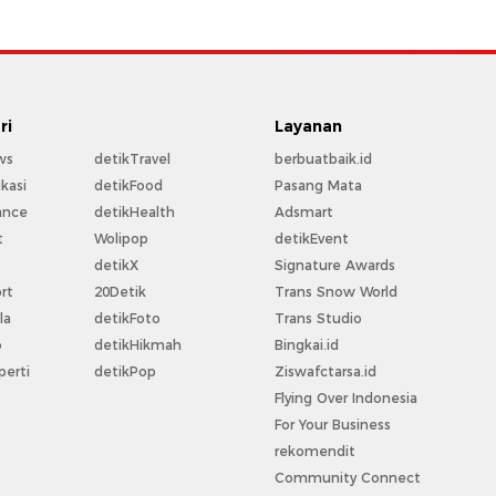
ri
Layanan
ws
detikTravel
berbuatbaik.id
kasi
detikFood
Pasang Mata
ance
detikHealth
Adsmart
t
Wolipop
detikEvent
t
detikX
Signature Awards
rt
20Detik
Trans Snow World
la
detikFoto
Trans Studio
o
detikHikmah
Bingkai.id
perti
detikPop
Ziswafctarsa.id
Flying Over Indonesia
For Your Business
rekomendit
Community Connect