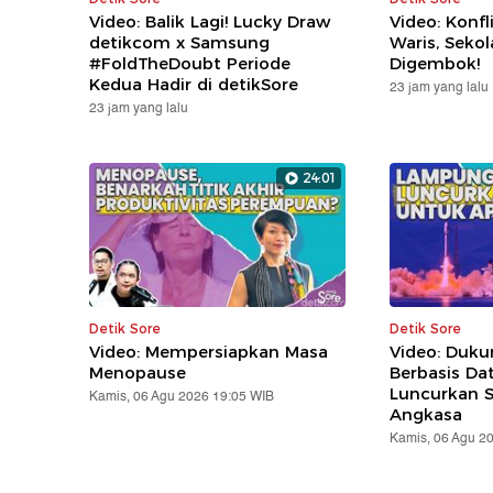
Video: Balik Lagi! Lucky Draw
Video: Konfl
detikcom x Samsung
Waris, Seko
#FoldTheDoubt Periode
Digembok!
Kedua Hadir di detikSore
23 jam yang lalu
23 jam yang lalu
24:01
Detik Sore
Detik Sore
Video: Mempersiapkan Masa
Video: Duk
Menopause
Berbasis Da
Luncurkan Sa
Kamis, 06 Agu 2026 19:05 WIB
Angkasa
Kamis, 06 Agu 2