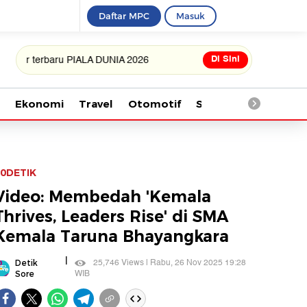
Daftar MPC
Masuk
Di Sini
erbaru PIALA DUNIA 2026
Ekonomi
Travel
Otomotif
Saintek
Kesehata
0DETIK
Video: Membedah 'Kemala
Thrives, Leaders Rise' di SMA
Kemala Taruna Bhayangkara
|
25,746 Views | Rabu, 26 Nov 2025 19:28
Detik
WIB
Sore