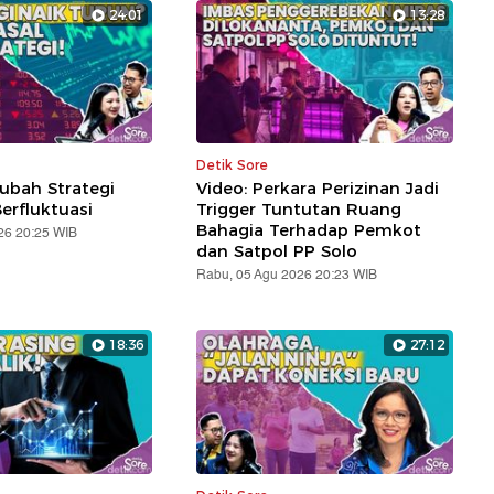
24:01
13:28
Detik Sore
ubah Strategi
Video: Perkara Perizinan Jadi
erfluktuasi
Trigger Tuntutan Ruang
Bahagia Terhadap Pemkot
26 20:25 WIB
dan Satpol PP Solo
Rabu, 05 Agu 2026 20:23 WIB
18:36
27:12