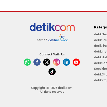
Katego
detikNe
detikEdu
part of
detikFin
detikIne
Connect With Us
detikHo
detikSpo
Sepakbo
detikOt
detikPro
Copyright @ 2026 detikcom.
All right reserved