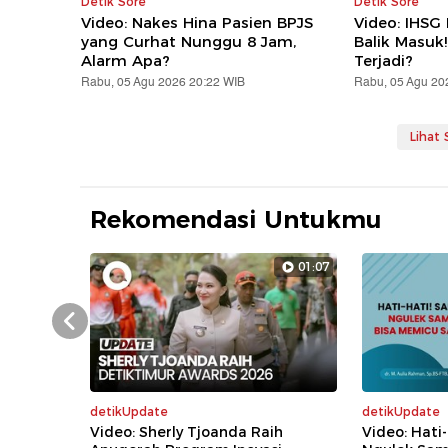
Detik Sore
Detik Sore
Video: Nakes Hina Pasien BPJS
Video: IHSG
yang Curhat Nunggu 8 Jam,
Balik Masuk
Alarm Apa?
Terjadi?
Rabu, 05 Agu 2026 20:22 WIB
Rabu, 05 Agu 20
Lihat
Rekomendasi Untukmu
01:07
Prev
detikUpdate
detikUpdate
Video: Sherly Tjoanda Raih
Video: Hati-