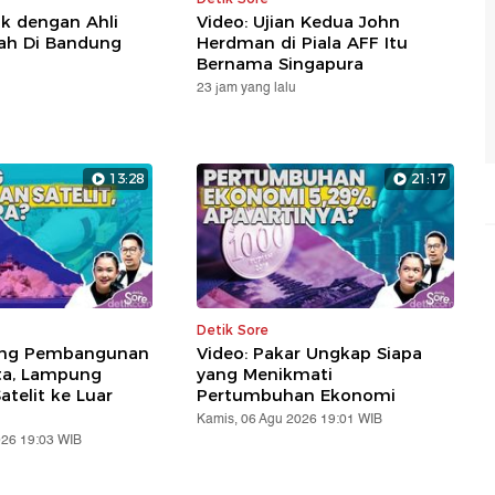
m
ik dengan Ahli
Video: Ujian Kedua John
p
lah Di Bandung
Herdman di Piala AFF Itu
a
Bernama Singapura
m
23 jam yang lalu
K
t
a
13:28
21:17
L
h
d
B
D
S
Detik Sore
P
ung Pembangunan
Video: Pakar Ungkap Siapa
S
ta, Lampung
yang Menikmati
telit ke Luar
Pertumbuhan Ekonomi
Kamis, 06 Agu 2026 19:01 WIB
026 19:03 WIB