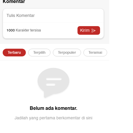
endapat beasiswa penuh. Seperti ditulis detikcom,
enerimaan dilakukan dengan prinsip need-blind
dmission, di mana kemampuan finansial tidak
enjadi pertimbangan. Hal ini sesuai dengan arahan
apolri untuk menciptakan seleksi bersih dan
ransparan, tanpa intervensi, untuk menjaring anak-
nak terbaik bangsa.
alu bagaimana antusiasme masyarakat dengan
adirnya SMA Kemala Taruna Nusantara? Ikuti
iskusinya dalam wawancara khusus bersama
rigjen Pol Erthel Stephan, S.H., S.I.K., M.Si. (Karo
alpers SSDM Polri), Brigjen Pol Dr. Budhi Herdi
usianto, S.H., S.I.K., M.Si., (Karo Watpers SSDM
olri), serta Hendri Adi, M.M., M.Ed (Kepala Sekolah
MA Kemala taruna Bhayangkara).