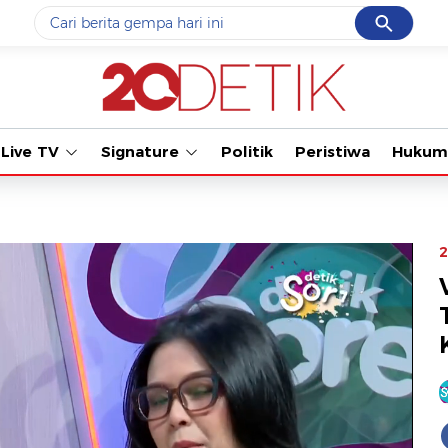
Cancel
Yang sedang ramai dicari
Tonton kabar t
#1
data live draw sgp
#2
kebakaran
Live TV
Signature
Politik
Peristiwa
Hukum
#3
prabowo
#4
iran
#5
gempa hari ini
2
Promoted
Terakhir yang dicari
Loading...