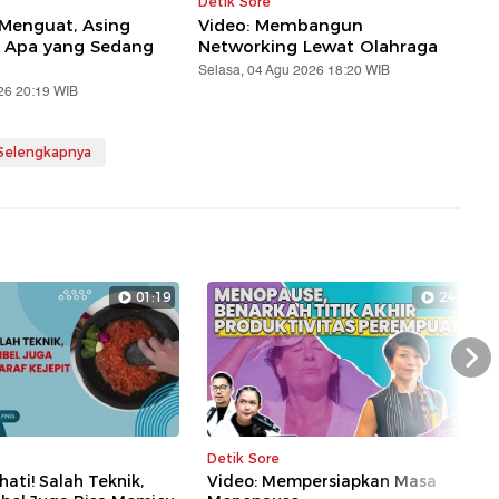
Detik Sore
 Menguat, Asing
Video: Membangun
! Apa yang Sedang
Networking Lewat Olahraga
Selasa, 04 Agu 2026 18:20 WIB
26 20:19 WIB
 Selengkapnya
01:19
24:01
Nex
Detik Sore
hati! Salah Teknik,
Video: Mempersiapkan Masa