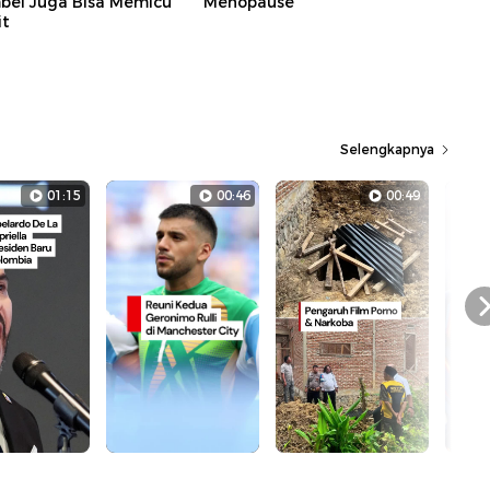
bel Juga Bisa Memicu
Menopause
it
Selengkapnya
01:15
00:46
00:49