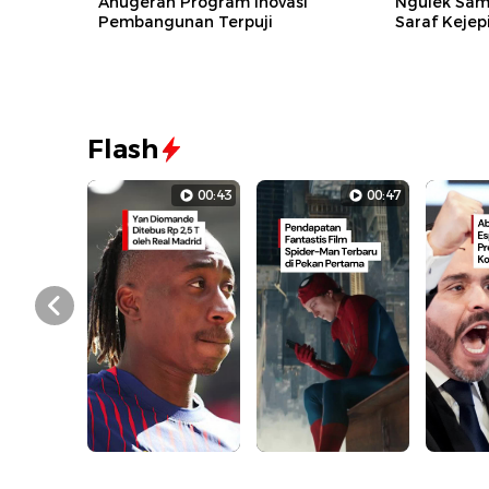
Anugerah Program Inovasi
Ngulek Sam
Pembangunan Terpuji
Saraf Kejep
Flash
00:43
00:47
Prev