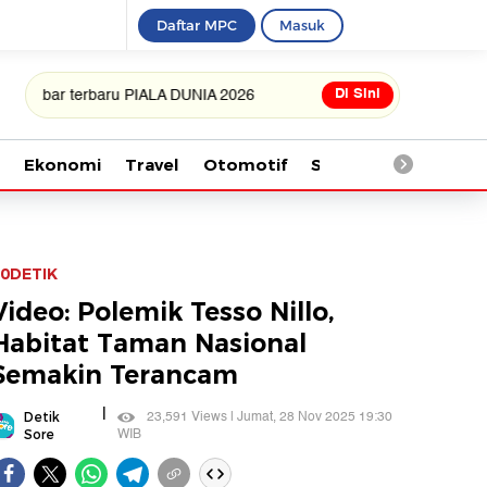
Daftar MPC
Masuk
Di Sini
 terbaru PIALA DUNIA 2026
Ekonomi
Travel
Otomotif
Saintek
Kesehata
0DETIK
Video: Polemik Tesso Nillo,
Habitat Taman Nasional
Semakin Terancam
|
23,591 Views | Jumat, 28 Nov 2025 19:30
Detik
WIB
Sore