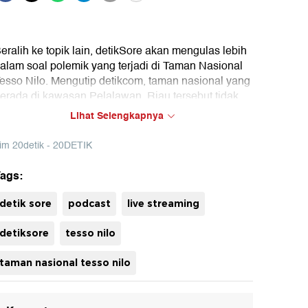
eralih ke topik lain, detikSore akan mengulas lebih
alam soal polemik yang terjadi di Taman Nasional
esso Nilo. Mengutip detikcom, taman nasional yang
erada di kawasan Pelalawan, Riau tersebut tidak
alam kondisi baik-baik saja. Atas situasi ini, muncul
Lihat Selengkapnya
agar #SaveTessoNilo di media sosial. Mengutip
etikKalimantan, Isu ini pertama kali mencuat melalui
im 20detik - 20DETIK
nggahan akun Instagram Balai Taman Nasional
esso Nilo pada Jumat, 21 November 2025
ags:
uh
engenai massa yang menjarah kawasan TNTN.
assa yang berkumpul pada hari itu bahkan
detik sore
podcast
live streaming
erusak posko petugas serta beberapa tenda dan
ortal di sana. Apa yang sebenarnya terjadi? Ada
detiksore
tesso nilo
pa di balik ramai-ramai ini? Ikuti laporan Jurnalis
etikSumut selengkapnya.
taman nasional tesso nilo