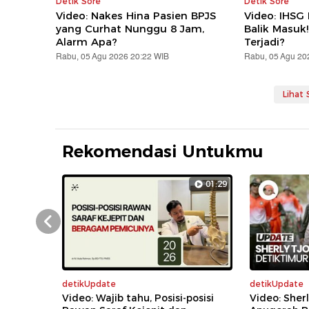
Detik Sore
Detik Sore
Video: Nakes Hina Pasien BPJS
Video: IHSG
yang Curhat Nunggu 8 Jam,
Balik Masuk
Alarm Apa?
Terjadi?
Rabu, 05 Agu 2026 20:22 WIB
Rabu, 05 Agu 20
Lihat
Rekomendasi Untukmu
01:29
Prev
detikUpdate
detikUpdate
Video: Wajib tahu, Posisi-posisi
Video: Sher