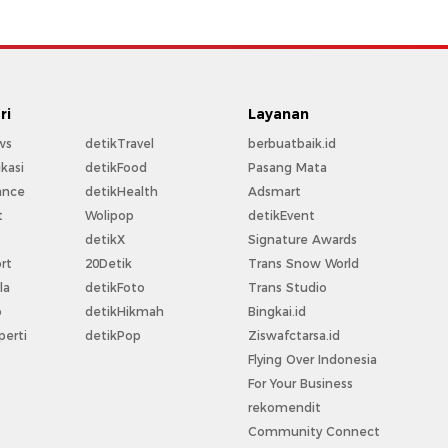
ri
Layanan
ws
detikTravel
berbuatbaik.id
kasi
detikFood
Pasang Mata
ance
detikHealth
Adsmart
t
Wolipop
detikEvent
t
detikX
Signature Awards
rt
20Detik
Trans Snow World
la
detikFoto
Trans Studio
o
detikHikmah
Bingkai.id
perti
detikPop
Ziswafctarsa.id
Flying Over Indonesia
For Your Business
rekomendit
Community Connect