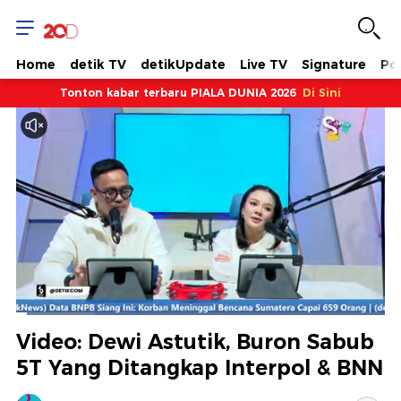
Home
detik TV
detikUpdate
Live TV
Signature
Pol
Tonton kabar terbaru PIALA DUNIA 2026
Di Sini
Dimuat
:
21.41%
Waktu
0:09
/
Durasi
5:27
Berhenti
Suara
Layar
Video: Dewi Astutik, Buron Sabub
Hidup
Saat
5T Yang Ditangkap Interpol & BNN
ini