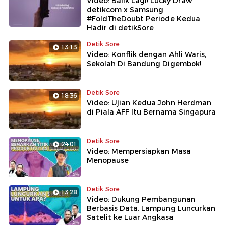
Video: Balik Lagi! Lucky Draw
detikcom x Samsung
#FoldTheDoubt Periode Kedua
Hadir di detikSore
Detik Sore
13:13
Video: Konflik dengan Ahli Waris,
Sekolah Di Bandung Digembok!
Detik Sore
18:36
Video: Ujian Kedua John Herdman
di Piala AFF Itu Bernama Singapura
Detik Sore
24:01
Video: Mempersiapkan Masa
Menopause
Detik Sore
13:28
Video: Dukung Pembangunan
Berbasis Data, Lampung Luncurkan
Satelit ke Luar Angkasa