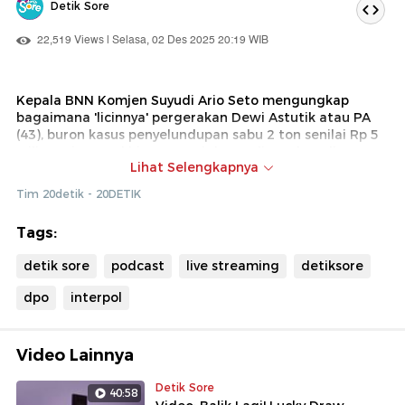
Detik Sore
22,519 Views | Selasa, 02 Des 2025 20:19 WIB
Kepala BNN Komjen Suyudi Ario Seto mengungkap
bagaimana 'licinnya' pergerakan Dewi Astutik atau PA
(43), buron kasus penyelundupan sabu 2 ton senilai Rp 5
triliun. Hingga akhirnya Dewi dapat ditangkap di
Lihat Selengkapnya
Kamboja.
Tim 20detik - 20DETIK
Suyudi menyebutkan Dewi Astutik merupakan salah satu
WNI pengendali narkotika dari kawasan Golden Triangle
Tags:
selain Fredy Pratama. Dewi, menurut dia, kerap
berpindah-pindah negara untuk mengelabuhi petugas.
detik sore
podcast
live streaming
detiksore
Bagaimana kronologi penangkapan Dewi Astutik?
dpo
interpol
Saksikan konferensi pers Kepala BNN hanya di detikSore.
Video Lainnya
Detik Sore
40:58