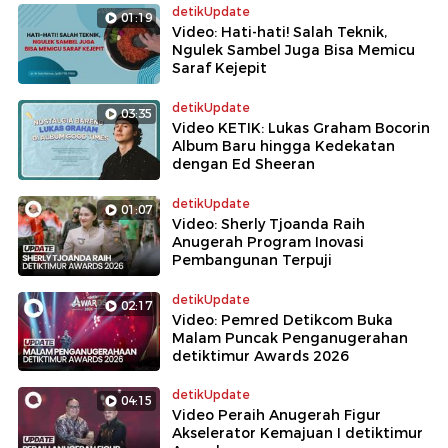
detikUpdate
01:19
Video: Hati-hati! Salah Teknik,
Ngulek Sambel Juga Bisa Memicu
Saraf Kejepit
detikUpdate
03:35
Video KETIK: Lukas Graham Bocorin
Album Baru hingga Kedekatan
dengan Ed Sheeran
detikUpdate
01:07
Video: Sherly Tjoanda Raih
Anugerah Program Inovasi
Pembangunan Terpuji
detikUpdate
02:17
Video: Pemred Detikcom Buka
Malam Puncak Penganugerahan
detiktimur Awards 2026
detikUpdate
04:15
Video Peraih Anugerah Figur
Akselerator Kemajuan I detiktimur