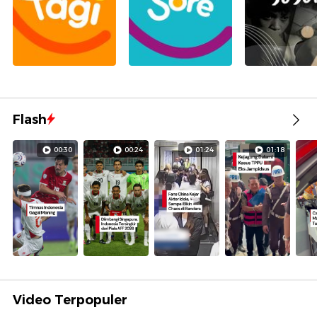
Flash
00:30
00:24
01:24
01:18
Video Terpopuler