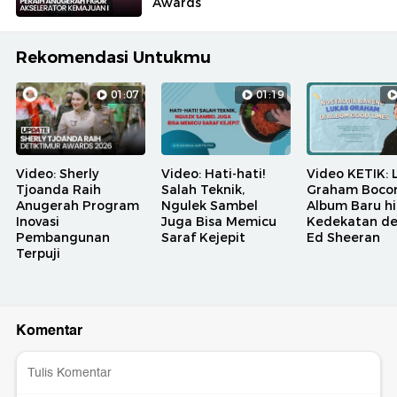
Awards
Rekomendasi Untukmu
01:07
01:19
Video: Sherly
Video: Hati-hati!
Video KETIK: 
Tjoanda Raih
Salah Teknik,
Graham Bocor
Anugerah Program
Ngulek Sambel
Album Baru h
Inovasi
Juga Bisa Memicu
Kedekatan d
Pembangunan
Saraf Kejepit
Ed Sheeran
Terpuji