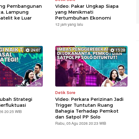
ung Pembangunan
Video: Pakar Ungkap Siapa
ta, Lampung
yang Menikmati
telit ke Luar
Pertumbuhan Ekonomi
12 jam yang lalu
24:01
13:28
Detik Sore
ubah Strategi
Video: Perkara Perizinan Jadi
erfluktuasi
Trigger Tuntutan Ruang
Bahagia Terhadap Pemkot
26 20:25 WIB
dan Satpol PP Solo
Rabu, 05 Agu 2026 20:23 WIB