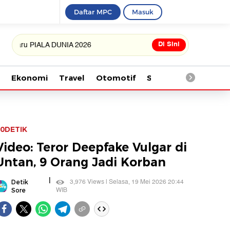
Daftar MPC
Masuk
Di Sini
 PIALA DUNIA 2026
Ekonomi
Travel
Otomotif
Saintek
Kesehata
0DETIK
Video: Teror Deepfake Vulgar di
Untan, 9 Orang Jadi Korban
|
3,976 Views | Selasa, 19 Mei 2026 20:44
Detik
WIB
Sore