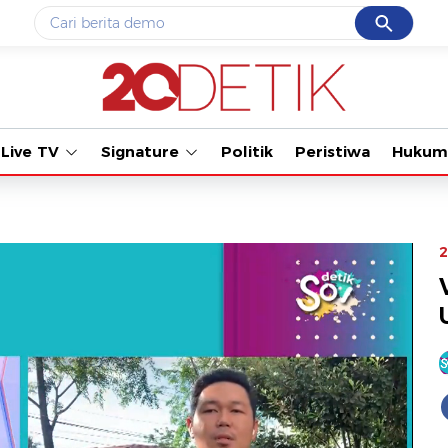
Cancel
Yang sedang ramai dicari
Tonton kabar terbaru
#1
data live draw sgp
#2
gempa hari ini
Live TV
Signature
Politik
Peristiwa
Hukum
#3
prabowo
#4
iran
#5
demo
2
Promoted
Terakhir yang dicari
Loading...