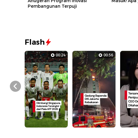
Anugerah Program Inovasi
Masuk! Apa
Pembangunan Terpuji
Flash
00:24
00:56
Prev