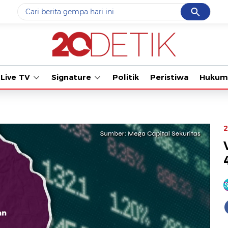
Cancel
Yang sedang ramai dicari
Tonton kabar terba
#1
data live draw sgp
#2
piala presiden 2026
Live TV
Signature
Politik
Peristiwa
Hukum
#3
prabowo
#4
iran
#5
gempa hari ini
2
Promoted
Terakhir yang dicari
Loading...