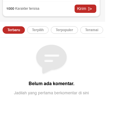
oreksi sehingga pelaku pasar akan mencermati
tabilitas rupiah, respons pemerintah, dan arah arus
ana asing sebagai penentu pergerakan berikutnya.