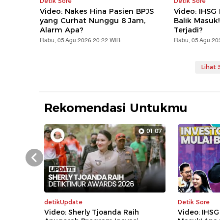
Detik Sore
Detik Sore
Video: Nakes Hina Pasien BPJS
Video: IHSG
yang Curhat Nunggu 8 Jam,
Balik Masuk
Alarm Apa?
Terjadi?
Rabu, 05 Agu 2026 20:22 WIB
Rabu, 05 Agu 20
Lihat
Rekomendasi Untukmu
01:07
Prev
detikUpdate
Detik Sore
Video: Sherly Tjoanda Raih
Video: IHSG