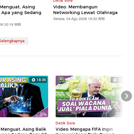
Detik Sore
 Menguat, Asing
Video: Membangun
! Apa yang Sedang
Networking Lewat Olahraga
Selasa, 04 Agu 2026 18:20 WIB
26 20:19 WIB
 Selengkapnya
18:36
22:14
Nex
Detik Sore
 Menguat, Asing Balik
Video: Mengapa FIFA Ingin