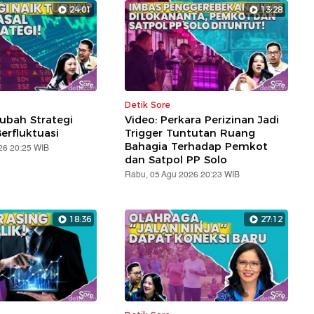
24:01
13:28
Detik Sore
ubah Strategi
Video: Perkara Perizinan Jadi
erfluktuasi
Trigger Tuntutan Ruang
Bahagia Terhadap Pemkot
26 20:25 WIB
dan Satpol PP Solo
Rabu, 05 Agu 2026 20:23 WIB
18:36
27:12