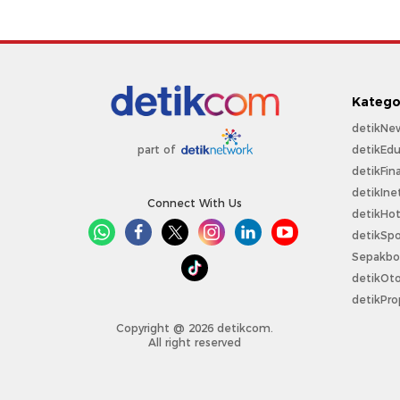
Katego
detikNe
detikEdu
part of
detikFin
detikIne
Connect With Us
detikHo
detikSpo
Sepakbo
detikOt
detikPro
Copyright @ 2026 detikcom.
All right reserved