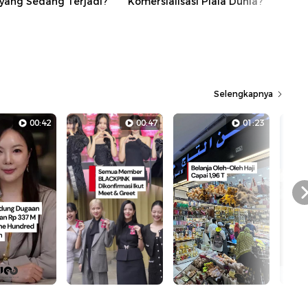
 yang Sedang Terjadi?
Komersialisasi Piala Dunia?
Selengkapnya
00:42
00:47
01:23