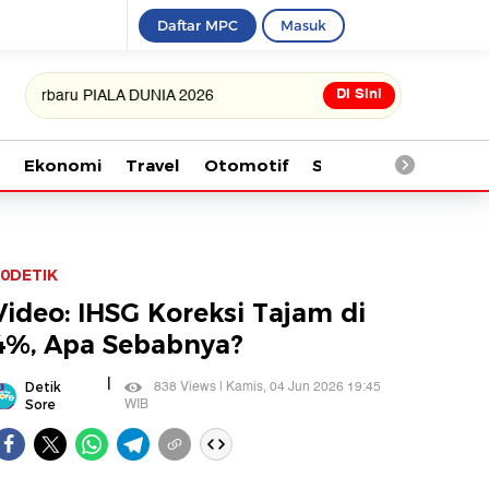
Daftar MPC
Masuk
Di Sini
ru PIALA DUNIA 2026
Ekonomi
Travel
Otomotif
Saintek
Kesehata
0DETIK
Video: IHSG Koreksi Tajam di
4%, Apa Sebabnya?
|
838 Views | Kamis, 04 Jun 2026 19:45
Detik
WIB
Sore