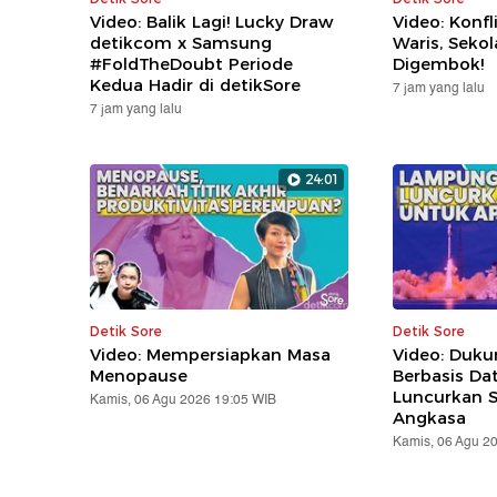
Video: Balik Lagi! Lucky Draw
Video: Konfl
detikcom x Samsung
Waris, Seko
#FoldTheDoubt Periode
Digembok!
Kedua Hadir di detikSore
7 jam yang lalu
7 jam yang lalu
24:01
Detik Sore
Detik Sore
Video: Mempersiapkan Masa
Video: Duk
Menopause
Berbasis Da
Luncurkan Sa
Kamis, 06 Agu 2026 19:05 WIB
Angkasa
Kamis, 06 Agu 2