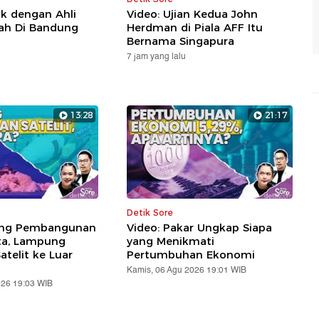
k
ik dengan Ahli
Video: Ujian Kedua John
s
lah Di Bandung
Herdman di Piala AFF Itu
d
Bernama Singapura
7 jam yang lalu
13:28
21:17
Detik Sore
ung Pembangunan
Video: Pakar Ungkap Siapa
ta, Lampung
yang Menikmati
telit ke Luar
Pertumbuhan Ekonomi
Kamis, 06 Agu 2026 19:01 WIB
026 19:03 WIB