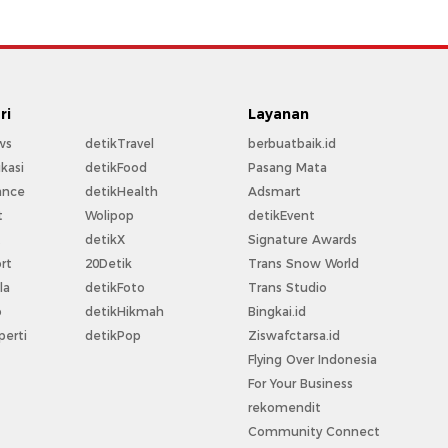
ri
Layanan
ws
detikTravel
berbuatbaik.id
kasi
detikFood
Pasang Mata
ance
detikHealth
Adsmart
t
Wolipop
detikEvent
t
detikX
Signature Awards
rt
20Detik
Trans Snow World
la
detikFoto
Trans Studio
o
detikHikmah
Bingkai.id
perti
detikPop
Ziswafctarsa.id
Flying Over Indonesia
For Your Business
rekomendit
Community Connect