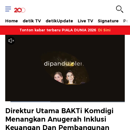
Home
detik TV
detikUpdate
Live TV
Signature
Pol
Tonton kabar terbaru PIALA DUNIA 2026
Di Sini
Dimuat
:
37.51%
Waktu
0:08
/
Durasi
3:07
Berhenti
Suara
Layar
Direktur Utama BAKTi Komdigi
Hidup
Saat
Menangkan Anugerah Inklusi
Keuangan Dan Pembangunan
ini