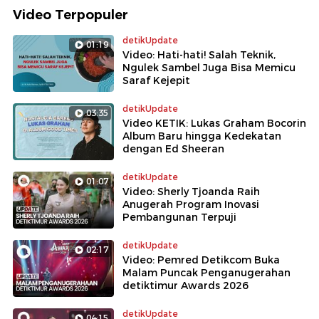
Video Terpopuler
detikUpdate
01:19
Video: Hati-hati! Salah Teknik,
Ngulek Sambel Juga Bisa Memicu
Saraf Kejepit
detikUpdate
03:35
Video KETIK: Lukas Graham Bocorin
Album Baru hingga Kedekatan
dengan Ed Sheeran
detikUpdate
01:07
Video: Sherly Tjoanda Raih
Anugerah Program Inovasi
Pembangunan Terpuji
detikUpdate
02:17
Video: Pemred Detikcom Buka
Malam Puncak Penganugerahan
detiktimur Awards 2026
detikUpdate
04:15