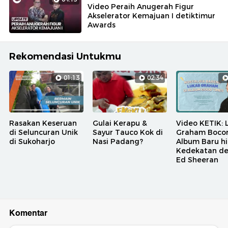
Video Peraih Anugerah Figur
Akselerator Kemajuan I detiktimur
Awards
Rekomendasi Untukmu
01:13
02:34
Rasakan Keseruan
Gulai Kerapu &
Video KETIK: 
di Seluncuran Unik
Sayur Tauco Kok di
Graham Bocor
di Sukoharjo
Nasi Padang?
Album Baru h
Kedekatan d
Ed Sheeran