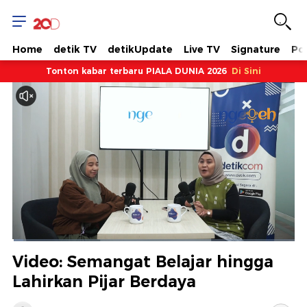
Home
detik TV
detikUpdate
Live TV
Signature
Pol
Tonton kabar terbaru PIALA DUNIA 2026
Di Sini
Dimuat
:
3.80%
Waktu
0:07
/
Durasi
31:22
Berhenti
Suara
Layar
Video: Semangat Belajar hingga
Hidup
Saat
Lahirkan Pijar Berdaya
ini