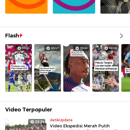
Flash
00:36
00:47
00:43
00:38
Video Terpopuler
detikUpdate
03:24
Video Ekspedisi Merah Putih