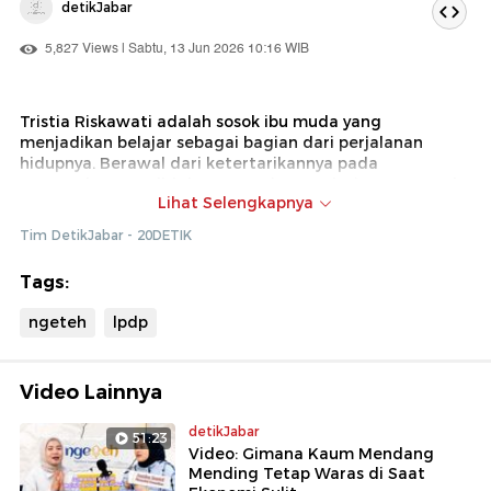
detikJabar
5,827 Views | Sabtu, 13 Jun 2026 10:16 WIB
Tristia Riskawati adalah sosok ibu muda yang
menjadikan belajar sebagai bagian dari perjalanan
hidupnya. Berawal dari ketertarikannya pada
pengembangan diri dan potensi manusia, ia menempuh
Lihat Selengkapnya
pendidikan mulai dari S1 Jurnalistik Unpad, S2 MBA ITB
melalui beasiswa LPDP, hingga kini menyelesaikan studi
Tim DetikJabar - 20DETIK
doktoral di ITB.
Tags:
Ia sempat membangun platform pengembangan diri
Temali. Hingga melihat bahwa banyak anak dari
ngeteh
lpdp
keluarga prasejahtera belum memiliki kesempatan
mengenali potensi dan meraih pendidikan tinggi.
Bersama suaminya, ia kemudian mendirikan Pijar
Berdaya pada 2022, sebuah program beasiswa yang
Video Lainnya
membantu siswa kurang mampu mempersiapkan diri
masuk perguruan tinggi melalui pendampingan minat
detikJabar
51:23
bakat, bimbingan belajar, dan pengembangan kapasitas
Video: Gimana Kaum Mendang
diri.
Mending Tetap Waras di Saat