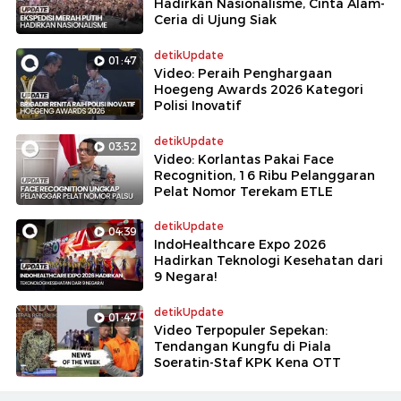
Hadirkan Nasionalisme, Cinta Alam-
Ceria di Ujung Siak
detikUpdate
01:47
Video: Peraih Penghargaan
Hoegeng Awards 2026 Kategori
Polisi Inovatif
detikUpdate
03:52
Video: Korlantas Pakai Face
Recognition, 16 Ribu Pelanggaran
Pelat Nomor Terekam ETLE
detikUpdate
04:39
IndoHealthcare Expo 2026
Hadirkan Teknologi Kesehatan dari
9 Negara!
detikUpdate
01:47
Video Terpopuler Sepekan:
Tendangan Kungfu di Piala
Soeratin-Staf KPK Kena OTT