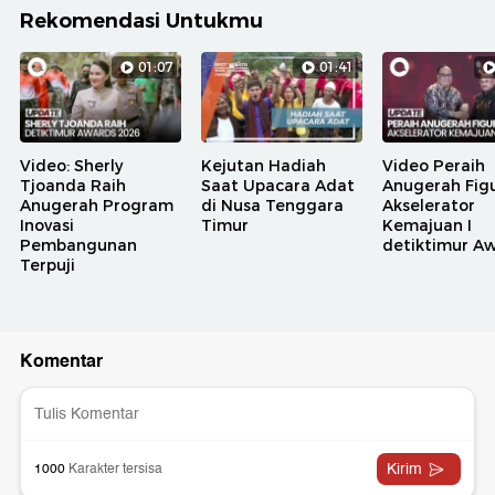
Rekomendasi Untukmu
01:07
01:41
Video: Sherly
Kejutan Hadiah
Video Peraih
Tjoanda Raih
Saat Upacara Adat
Anugerah Fig
Anugerah Program
di Nusa Tenggara
Akselerator
Inovasi
Timur
Kemajuan I
Pembangunan
detiktimur A
Terpuji