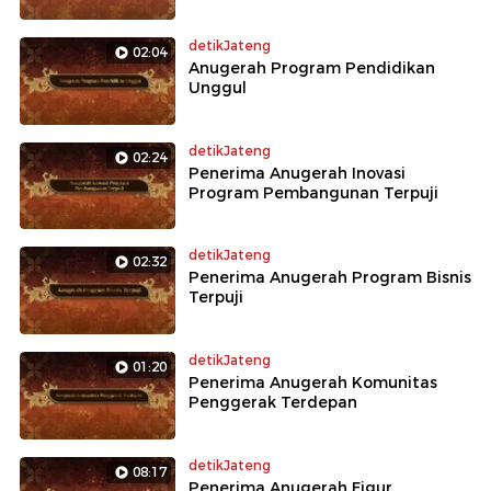
detikJateng
02:04
Anugerah Program Pendidikan
Unggul
detikJateng
02:24
Penerima Anugerah Inovasi
Program Pembangunan Terpuji
detikJateng
02:32
Penerima Anugerah Program Bisnis
Terpuji
detikJateng
01:20
Penerima Anugerah Komunitas
Penggerak Terdepan
detikJateng
08:17
Penerima Anugerah Figur