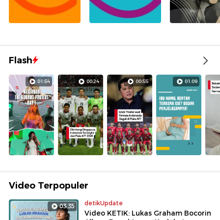
Flash
01:54
00:24
00:55
01:09
Video Terpopuler
detikUpdate
03:35
Video KETIK: Lukas Graham Bocorin