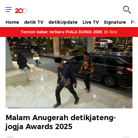
Home
detik TV
detikUpdate
Live TV
Signature
Pol
Tonton kabar terbaru PIALA DUNIA 2026
Di Sini
Dimuat
:
11.86%
Waktu
0:10
/
Durasi
10:01
Berhenti
Suara
Layar
Malam Anugerah detikjateng-
Hidup
Saat
jogja Awards 2025
ini