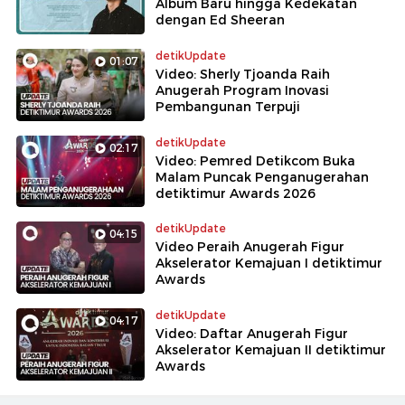
Album Baru hingga Kedekatan
dengan Ed Sheeran
detikUpdate
01:07
Video: Sherly Tjoanda Raih
Anugerah Program Inovasi
Pembangunan Terpuji
detikUpdate
02:17
Video: Pemred Detikcom Buka
Malam Puncak Penganugerahan
detiktimur Awards 2026
detikUpdate
04:15
Video Peraih Anugerah Figur
Akselerator Kemajuan I detiktimur
Awards
detikUpdate
04:17
Video: Daftar Anugerah Figur
Akselerator Kemajuan II detiktimur
Awards