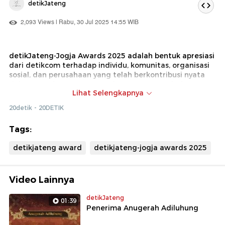
detikJateng
2,093 Views | Rabu, 30 Jul 2025 14:55 WIB
detikJateng-Jogja Awards 2025 adalah bentuk apresiasi
dari detikcom terhadap individu, komunitas, organisasi
sosial, dan perusahaan yang telah berkontribusi nyata
dalam membangun masyarakat Jawa Tengah dan
Lihat Selengkapnya
Yogyakarta, baik dari sisi budaya, sosial, maupun inovasi.
Tahun ini, detikJateng-Jogja Awards kembali hadir
20detik - 20DETIK
dengan energi baru, mengusung semangat inspirasi dan
kolaborasi lintas sektor.
Tags:
detikjateng award
detikjateng-jogja awards 2025
Video Lainnya
detikJateng
01:39
Penerima Anugerah Adiluhung