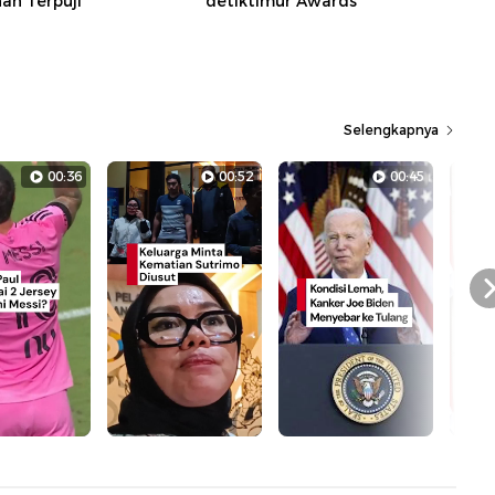
n Terpuji
detiktimur Awards
Selengkapnya
00:36
00:52
00:45