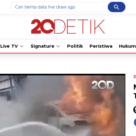
Cancel
Yang sedang ramai dicari
Tonton kabar
#1
ketik
#2
bromo
Live TV
Signature
Politik
Peristiwa
Hukum
#3
streaming motogp
#4
prabowo
#5
data live draw sgp
2
Promoted
Terakhir yang dicari
Loading...