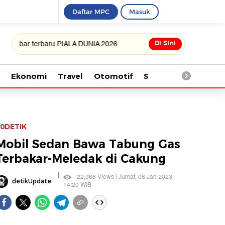
Daftar MPC
Masuk
Di Sini
 terbaru PIALA DUNIA 2026
Ekonomi
Travel
Otomotif
Saintek
Kesehata
0DETIK
Mobil Sedan Bawa Tabung Gas
Terbakar-Meledak di Cakung
|
22,968 Views | Jumat, 06 Jan 2023
detikUpdate
14:20 WIB