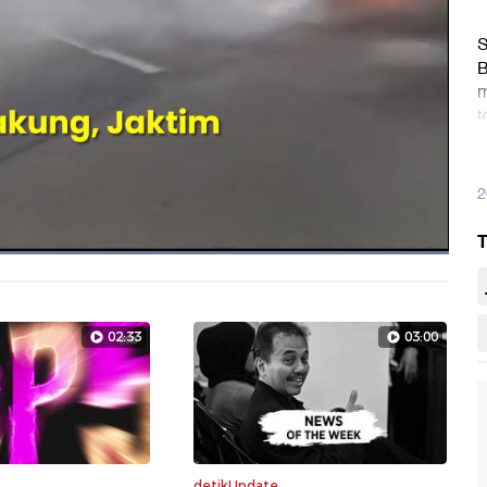
S
B
m
t
d
2
T
Dimuat
:
100.00%
Layarpen
02:33
03:00
detikUpdate