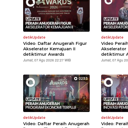
detikUpdate
detikUpdate
Video: Daftar Anugerah Figur
Video Perai
Akselerator Kemajuan II
Akselerator
detiktimur Awards
detiktimur 
Jumat, 07 Agu 2026 22:27 WIB
Jumat, 07 Agu 2
02:53
detikUpdate
detikUpdate
Video: Daftar Peraih Anugerah
Video: Pera