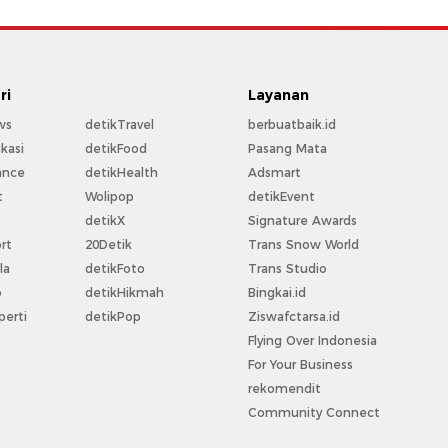
ri
Layanan
ws
detikTravel
berbuatbaik.id
kasi
detikFood
Pasang Mata
ance
detikHealth
Adsmart
t
Wolipop
detikEvent
t
detikX
Signature Awards
rt
20Detik
Trans Snow World
la
detikFoto
Trans Studio
o
detikHikmah
Bingkai.id
perti
detikPop
Ziswafctarsa.id
Flying Over Indonesia
For Your Business
rekomendit
Community Connect