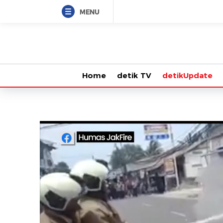
MENU
Home
detik TV
detikUpdate