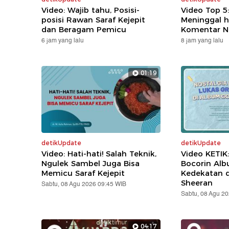
Video: Wajib tahu, Posisi-
Video Top 5
posisi Rawan Saraf Kejepit
Meninggal h
dan Beragam Pemicu
Komentar N
6 jam yang lalu
8 jam yang lalu
01:19
detikUpdate
detikUpdate
Video: Hati-hati! Salah Teknik,
Video KETIK
Ngulek Sambel Juga Bisa
Bocorin Alb
Memicu Saraf Kejepit
Kedekatan 
Sheeran
Sabtu, 08 Agu 2026 09:45 WIB
Sabtu, 08 Agu 2
04:17