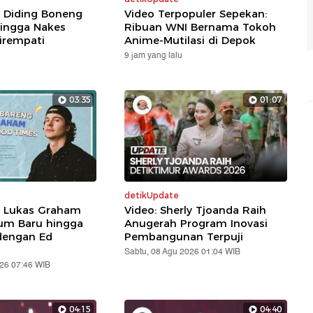
: Diding Boneng
Video Terpopuler Sepekan:
ingga Nakes
Ribuan WNI Bernama Tokoh
irempati
Anime-Mutilasi di Depok
9 jam yang lalu
03:35
01:07
detikUpdate
: Lukas Graham
Video: Sherly Tjoanda Raih
um Baru hingga
Anugerah Program Inovasi
dengan Ed
Pembangunan Terpuji
Sabtu, 08 Agu 2026 01:04 WIB
026 07:46 WIB
04:15
04:40