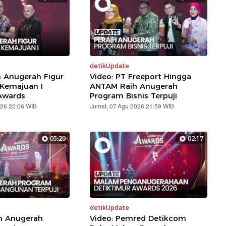
detikUpdate
h Anugerah Figur
Video: PT Freeport Hingga
 Kemajuan I
ANTAM Raih Anugerah
Awards
Program Bisnis Terpuji
026 22:06 WIB
Jumat, 07 Agu 2026 21:59 WIB
05:29
02:17
detikUpdate
ih Anugerah
Video: Pemred Detikcom