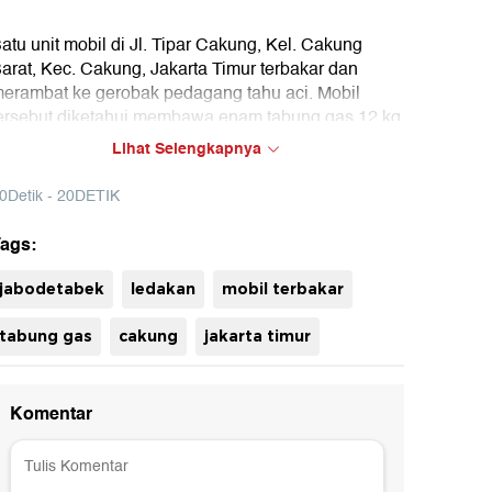
atu unit mobil di Jl. Tipar Cakung, Kel. Cakung
arat, Kec. Cakung, Jakarta Timur terbakar dan
erambat ke gerobak pedagang tahu aci. Mobil
ersebut diketahui membawa enam tabung gas 12 kg
an lima tabung 3 kg
Lihat Selengkapnya
0Detik - 20DETIK
ags:
uh
jabodetabek
ledakan
mobil terbakar
tabung gas
cakung
jakarta timur