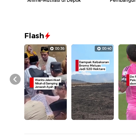
Anime-Mutilasi di Depok
Pembanguna
Flash
00:36
00:40
Prev