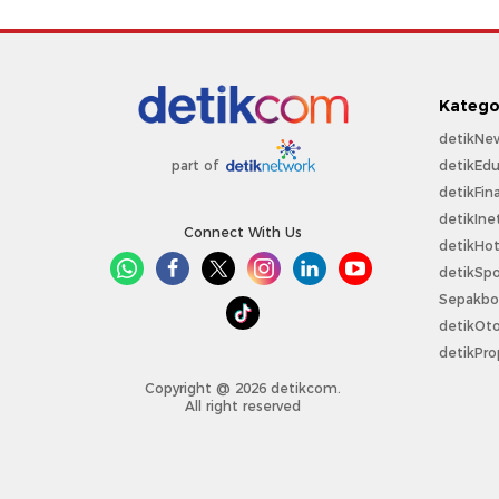
Katego
detikNe
detikEdu
part of
detikFin
detikIne
Connect With Us
detikHo
detikSpo
Sepakbo
detikOt
detikPro
Copyright @ 2026 detikcom.
All right reserved