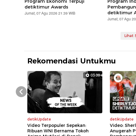
Program Ekonomi Terpuji
Program Ino
detiktimur Awards
Pembanguna
detiktimur 
Jumat, 07 Agu 2026 21:39 WIB
Jumat, 07 Agu 2
Lihat
Rekomendasi Untukmu
03:00
Prev
detikUpdate
detikUpdate
Video Terpopuler Sepekan:
Video: Sher
Ribuan WNI Bernama Tokoh
Anugerah P