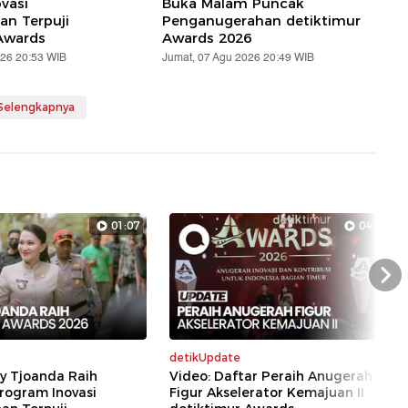
vasi
Buka Malam Puncak
n Terpuji
Penganugerahan detiktimur
Awards
Awards 2026
026 20:53 WIB
Jumat, 07 Agu 2026 20:49 WIB
 Selengkapnya
01:07
04:17
Nex
detikUpdate
ly Tjoanda Raih
Video: Daftar Peraih Anugerah
rogram Inovasi
Figur Akselerator Kemajuan II