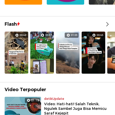
Flash
00:49
00:37
01:03
00:45
Video Terpopuler
detikUpdate
01:19
Video: Hati-hati! Salah Teknik,
Ngulek Sambel Juga Bisa Memicu
Saraf Kejepit