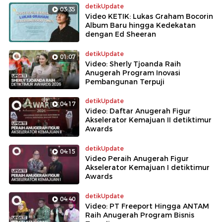
detikUpdate
03:35
Video KETIK: Lukas Graham Bocorin
Album Baru hingga Kedekatan
dengan Ed Sheeran
detikUpdate
01:07
Video: Sherly Tjoanda Raih
Anugerah Program Inovasi
Pembangunan Terpuji
detikUpdate
04:17
Video: Daftar Anugerah Figur
Akselerator Kemajuan II detiktimur
Awards
detikUpdate
04:15
Video Peraih Anugerah Figur
Akselerator Kemajuan I detiktimur
Awards
detikUpdate
04:40
Video: PT Freeport Hingga ANTAM
Raih Anugerah Program Bisnis