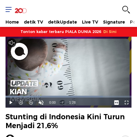
Home
detik TV
detikUpdate
Live TV
Signature
Pol
Tonton kabar terbaru PIALA DUNIA 2026
Di Sini
Dimuat
:
77.11%
Waktu
0:00
/
Durasi
1:28
Mainkan
Suara
Layar
Hidup
Saat
Stunting di Indonesia Kini Turun
ini
Menjadi 21,6%