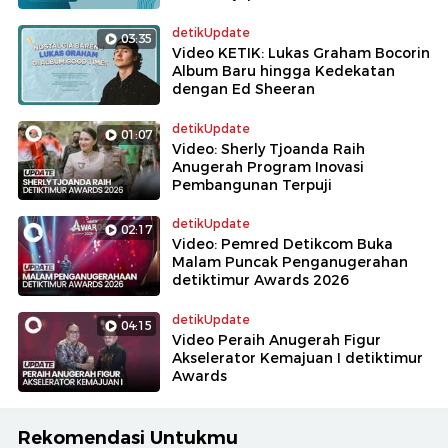
detikUpdate
03:35
Video KETIK: Lukas Graham Bocorin
Album Baru hingga Kedekatan
dengan Ed Sheeran
detikUpdate
01:07
Video: Sherly Tjoanda Raih
Anugerah Program Inovasi
Pembangunan Terpuji
detikUpdate
02:17
Video: Pemred Detikcom Buka
Malam Puncak Penganugerahan
detiktimur Awards 2026
detikUpdate
04:15
Video Peraih Anugerah Figur
Akselerator Kemajuan I detiktimur
Awards
Rekomendasi Untukmu