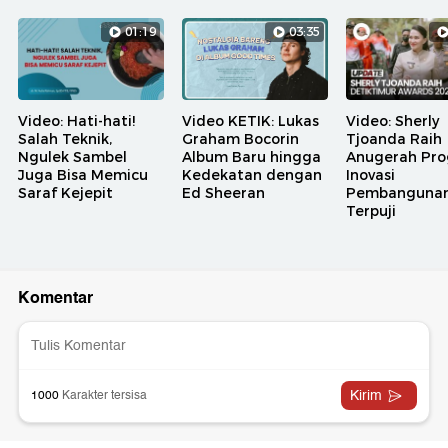
01:19
03:35
Video: Hati-hati!
Video KETIK: Lukas
Video: Sherly
Salah Teknik,
Graham Bocorin
Tjoanda Raih
Ngulek Sambel
Album Baru hingga
Anugerah Pr
Juga Bisa Memicu
Kedekatan dengan
Inovasi
Saraf Kejepit
Ed Sheeran
Pembanguna
Terpuji