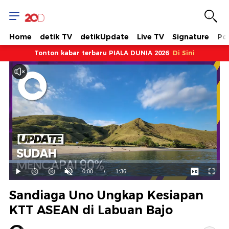
Home
detik TV
detikUpdate
Live TV
Signature
Pol
Tonton kabar terbaru PIALA DUNIA 2026
Di Sini
Dimuat
:
21.79%
Waktu
0:00
/
Durasi
1:36
Mainkan
Suara
Layar
Hidup
Saat
Sandiaga Uno Ungkap Kesiapan
ini
KTT ASEAN di Labuan Bajo