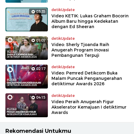
detikUpdate
03:35
Video KETIK: Lukas Graham Bocorin
Album Baru hingga Kedekatan
dengan Ed Sheeran
detikUpdate
01:07
Video: Sherly Tjoanda Raih
Anugerah Program Inovasi
Pembangunan Terpuji
detikUpdate
02:17
Video: Pemred Detikcom Buka
Malam Puncak Penganugerahan
detiktimur Awards 2026
detikUpdate
04:15
Video Peraih Anugerah Figur
Akselerator Kemajuan I detiktimur
Awards
Rekomendasi Untukmu