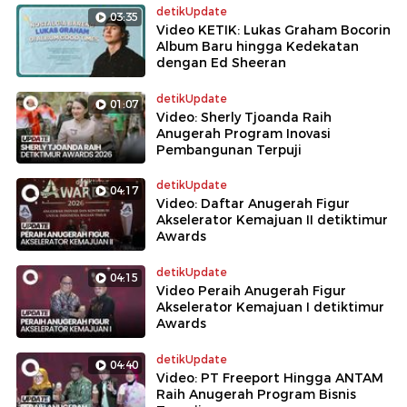
detikUpdate
03:35
Video KETIK: Lukas Graham Bocorin
Album Baru hingga Kedekatan
dengan Ed Sheeran
detikUpdate
01:07
Video: Sherly Tjoanda Raih
Anugerah Program Inovasi
Pembangunan Terpuji
detikUpdate
04:17
Video: Daftar Anugerah Figur
Akselerator Kemajuan II detiktimur
Awards
detikUpdate
04:15
Video Peraih Anugerah Figur
Akselerator Kemajuan I detiktimur
Awards
detikUpdate
04:40
Video: PT Freeport Hingga ANTAM
Raih Anugerah Program Bisnis