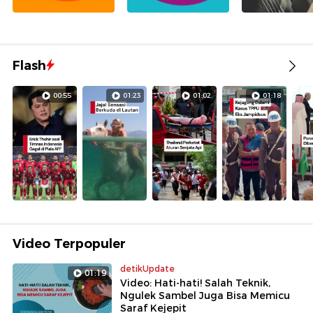
Flash
00:55
01:23
01:02
01:18
Video Terpopuler
detikUpdate
01:19
Video: Hati-hati! Salah Teknik,
Ngulek Sambel Juga Bisa Memicu
Saraf Kejepit