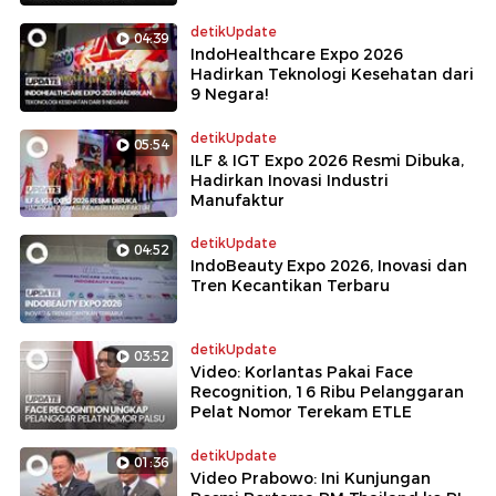
detikUpdate
04:39
IndoHealthcare Expo 2026
Hadirkan Teknologi Kesehatan dari
9 Negara!
detikUpdate
05:54
ILF & IGT Expo 2026 Resmi Dibuka,
Hadirkan Inovasi Industri
Manufaktur
detikUpdate
04:52
IndoBeauty Expo 2026, Inovasi dan
Tren Kecantikan Terbaru
detikUpdate
03:52
Video: Korlantas Pakai Face
Recognition, 16 Ribu Pelanggaran
Pelat Nomor Terekam ETLE
detikUpdate
01:36
Video Prabowo: Ini Kunjungan