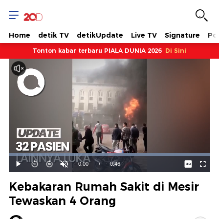
Home
detik TV
detikUpdate
Live TV
Signature
Pol
Tonton kabar terbaru PIALA DUNIA 2026
Di Sini
Dimuat
:
100.00%
Waktu
0:00
/
Durasi
0:46
Mainkan
Suara
Layar
Hidup
Saat
Kebakaran Rumah Sakit di Mesir
ini
Tewaskan 4 Orang