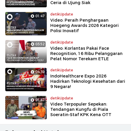
Ceria di Ujung Siak
detikUpdate
01:47
Video: Peraih Penghargaan
Hoegeng Awards 2026 Kategori
Polisi Inovatif
detikUpdate
03:52
Video: Korlantas Pakai Face
Recognition, 16 Ribu Pelanggaran
Pelat Nomor Terekam ETLE
detikUpdate
04:39
IndoHealthcare Expo 2026
Hadirkan Teknologi Kesehatan dari
9 Negara!
detikUpdate
01:47
Video Terpopuler Sepekan:
Tendangan Kungfu di Piala
Soeratin-Staf KPK Kena OTT