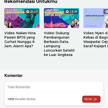
Rekomendasi Untukmu
21:17
13:28
Video: Nakes Hina
Video: Dukung
Video: Nyeri 
Pasien BPJS yang
Pembangunan
Kebas di Bagia
Curhat Nunggu 8
Berbasis Data,
Waspadai Gej
Jam, Alarm Apa?
Lampung
Saraf Kejepit 
Luncurkan Satelit
ke Luar Angkasa