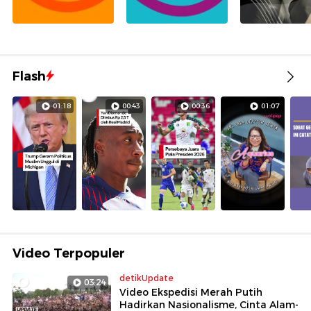
Flash
01:18
00:43
00:36
01:07
Video Terpopuler
detikUpdate
03:24
Video Ekspedisi Merah Putih
Hadirkan Nasionalisme, Cinta Alam-