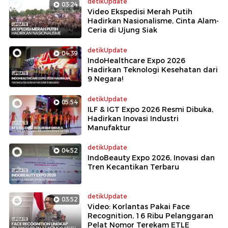
detikUpdate
03:24
Video Ekspedisi Merah Putih
Hadirkan Nasionalisme, Cinta Alam-
Ceria di Ujung Siak
detikUpdate
04:39
IndoHealthcare Expo 2026
Hadirkan Teknologi Kesehatan dari
9 Negara!
detikUpdate
05:54
ILF & IGT Expo 2026 Resmi Dibuka,
Hadirkan Inovasi Industri
Manufaktur
detikUpdate
04:52
IndoBeauty Expo 2026, Inovasi dan
Tren Kecantikan Terbaru
detikUpdate
03:52
Video: Korlantas Pakai Face
Recognition, 16 Ribu Pelanggaran
Pelat Nomor Terekam ETLE