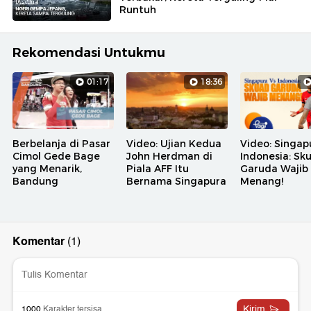
Runtuh
Rekomendasi Untukmu
01:17
18:36
Berbelanja di Pasar
Video: Ujian Kedua
Video: Singap
Cimol Gede Bage
John Herdman di
Indonesia: Sk
yang Menarik,
Piala AFF Itu
Garuda Wajib
Bandung
Bernama Singapura
Menang!