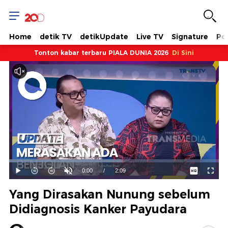
Home
detik TV
detikUpdate
Live TV
Signature
Pol
Tonton kabar terbaru PIALA DUNIA 2026
Di Sini
Dimuat
:
53.34%
Waktu
0:00
/
Durasi
2:09
Mainkan
Suara
Layar
Hidup
Saat
Yang Dirasakan Nunung sebelum
ini
Didiagnosis Kanker Payudara