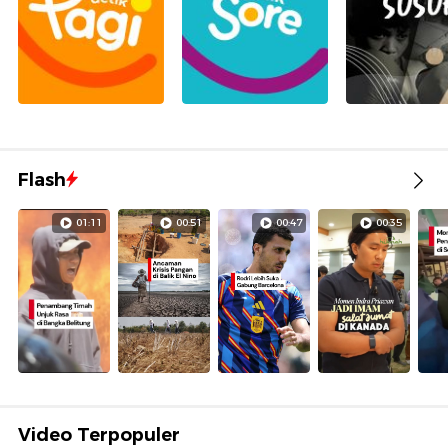
Flash
01:11
00:51
00:47
00:35
Video Terpopuler