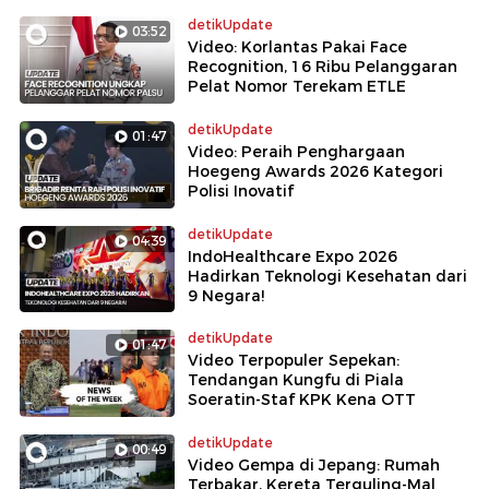
detikUpdate
03:52
Video: Korlantas Pakai Face
Recognition, 16 Ribu Pelanggaran
Pelat Nomor Terekam ETLE
detikUpdate
01:47
Video: Peraih Penghargaan
Hoegeng Awards 2026 Kategori
Polisi Inovatif
detikUpdate
04:39
IndoHealthcare Expo 2026
Hadirkan Teknologi Kesehatan dari
9 Negara!
detikUpdate
01:47
Video Terpopuler Sepekan:
Tendangan Kungfu di Piala
Soeratin-Staf KPK Kena OTT
detikUpdate
00:49
Video Gempa di Jepang: Rumah
Terbakar, Kereta Terguling-Mal