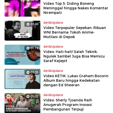
Video Top 5: Diding Boneng
Meninggal hingga Nakes Komentar
Nirempati
detikUpdate
03:00
Video Terpopuler Sepekan: Ribuan
WNI Bernama Tokoh Anime-
Mutilasi di Depok
detikUpdate
01:19
Video: Hati-hati! Salah Teknik,
Ngulek Sambel Juga Bisa Memicu
Saraf Kejepit
detikUpdate
03:35
Video KETIK: Lukas Graham Bocorin
Album Baru hingga Kedekatan
dengan Ed Sheeran
detikUpdate
01:07
Video: Sherly Tjoanda Raih
Anugerah Program Inovasi
Pembangunan Terpuji