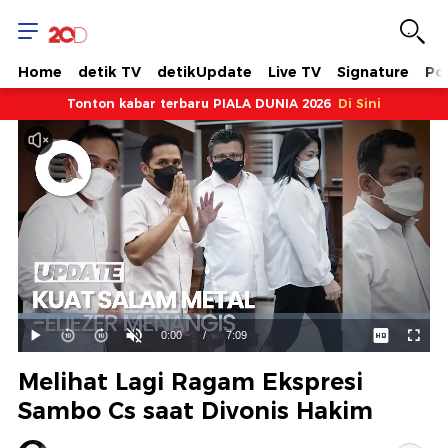
Home
detik TV
detikUpdate
Live TV
Signature
Pol
Tonton kabar terbaru PIALA DUNIA 2026
Di Sini
Dimuat
:
15.93%
Waktu
0:00
/
Durasi
7:09
Mainkan
Suara
Layar
Hidup
Saat
Melihat Lagi Ragam Ekspresi
ini
Sambo Cs saat Divonis Hakim