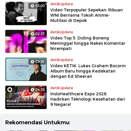
detikUpdate
03:00
Video Terpopuler Sepekan: Ribuan
WNI Bernama Tokoh Anime-
Mutilasi di Depok
detikUpdate
02:33
Video Top 5: Diding Boneng
Meninggal hingga Nakes Komentar
Nirempati
detikUpdate
03:35
Video KETIK: Lukas Graham Bocorin
Album Baru hingga Kedekatan
dengan Ed Sheeran
detikUpdate
04:39
IndoHealthcare Expo 2026
Hadirkan Teknologi Kesehatan dari
9 Negara!
Rekomendasi Untukmu