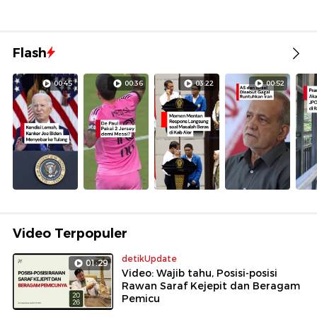
Flash
00:45
00:36
03:22
00:52
Video Terpopuler
detikUpdate
01:29
Video: Wajib tahu, Posisi-posisi
Rawan Saraf Kejepit dan Beragam
Pemicu