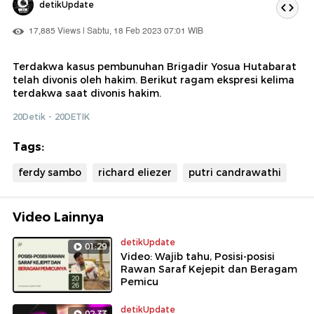
detikUpdate
17,885 Views | Sabtu, 18 Feb 2023 07:01 WIB
Terdakwa kasus pembunuhan Brigadir Yosua Hutabarat
telah divonis oleh hakim. Berikut ragam ekspresi kelima
terdakwa saat divonis hakim.
20Detik - 20DETIK
Tags:
ferdy sambo
richard eliezer
putri candrawathi
Video Lainnya
detikUpdate
01:29
Video: Wajib tahu, Posisi-posisi
Rawan Saraf Kejepit dan Beragam
Pemicu
detikUpdate
02:33