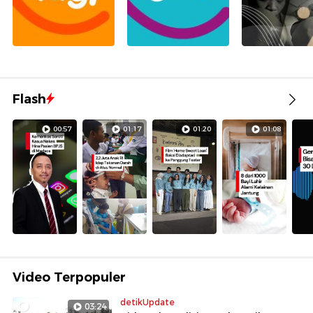
Flash
00:57
01:17
01:20
01:08
Video Terpopuler
detikUpdate
03:24