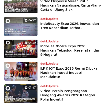
Video Ekspedisi Merah Putih
Hadirkan Nasionalisme, Cinta Alam-
Ceria di Ujung Siak
detikUpdate
04:52
IndoBeauty Expo 2026, Inovasi dan
Tren Kecantikan Terbaru
detikUpdate
04:39
IndoHealthcare Expo 2026
Hadirkan Teknologi Kesehatan dari
9 Negara!
detikUpdate
05:54
ILF & IGT Expo 2026 Resmi Dibuka,
Hadirkan Inovasi Industri
Manufaktur
detikUpdate
01:47
Video: Peraih Penghargaan
Hoegeng Awards 2026 Kategori
Polisi Inovatif