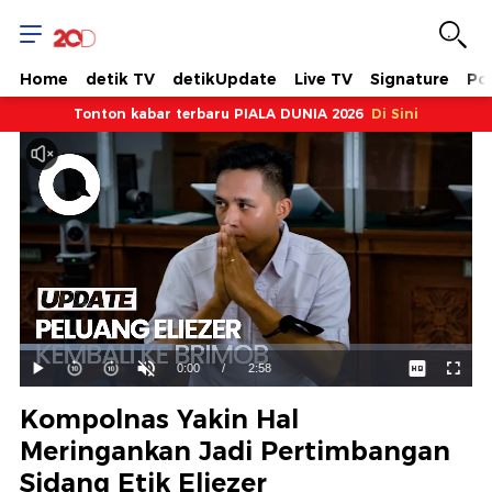
Home
detik TV
detikUpdate
Live TV
Signature
Pol
Tonton kabar terbaru PIALA DUNIA 2026
Di Sini
Dimuat
:
33.74%
Waktu
0:00
/
Durasi
2:58
Mainkan
Suara
Layar
Hidup
Saat
Kompolnas Yakin Hal
ini
Meringankan Jadi Pertimbangan
Sidang Etik Eliezer