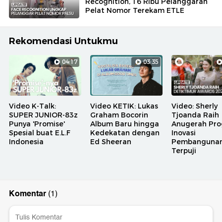
Recognition, 16 Ribu Pelanggaran
Pelat Nomor Terekam ETLE
Rekomendasi Untukmu
04:17
03:35
Video K-Talk:
Video KETIK: Lukas
Video: Sherly
SUPER JUNIOR-83z
Graham Bocorin
Tjoanda Raih
Punya 'Promise'
Album Baru hingga
Anugerah Pr
Spesial buat E.L.F
Kedekatan dengan
Inovasi
Indonesia
Ed Sheeran
Pembanguna
Terpuji