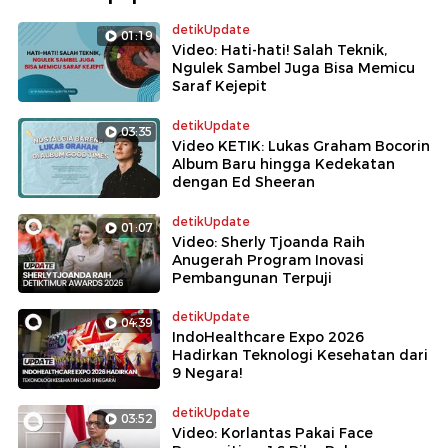
detikUpdate
01:19
Video: Hati-hati! Salah Teknik,
Ngulek Sambel Juga Bisa Memicu
Saraf Kejepit
detikUpdate
03:35
Video KETIK: Lukas Graham Bocorin
Album Baru hingga Kedekatan
dengan Ed Sheeran
detikUpdate
01:07
Video: Sherly Tjoanda Raih
Anugerah Program Inovasi
Pembangunan Terpuji
detikUpdate
04:39
IndoHealthcare Expo 2026
Hadirkan Teknologi Kesehatan dari
9 Negara!
detikUpdate
03:52
Video: Korlantas Pakai Face