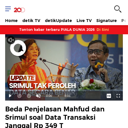
Home
detik TV
detikUpdate
Live TV
Signature
Pol
Tonton kabar terbaru PIALA DUNIA 2026
Di Sini
Dimuat
:
3.99%
Waktu
0:00
/
Durasi
8:01
Mainkan
Suara
Layar
Hidup
Saat
Beda Penjelasan Mahfud dan
ini
Srimul soal Data Transaksi
Janggal Rp 349 T