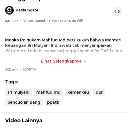
detikUpdate
60,526 Views | Jumat, 31 Mar 2023 10:08 WIB
Menko Polhukam Mahfud Md bersikukuh bahwa Menteri
Keuangan Sri Mulyani Indrawati tak menyampaikan
data-data terkait transaksi janggal senilai Rp 349 triliun
sesuai fakta. Mahfud menduga Sri Mulyani tidak
Lihat Selengkapnya
memperoleh data secara benar.
20Detik - 20DETIK
Tags:
sri mulyani
mahfud md
kemenkeu
dpr
pencucian uang
ppatk
Video Lainnya