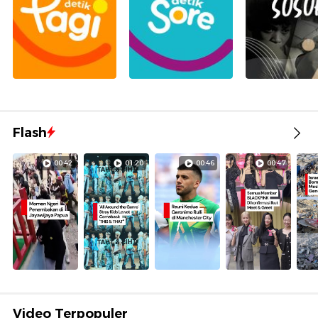
Flash
00:42
01:20
00:46
00:47
Video Terpopuler