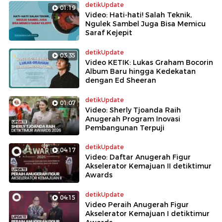
detikUpdate
01:19
Video: Hati-hati! Salah Teknik,
Ngulek Sambel Juga Bisa Memicu
Saraf Kejepit
detikUpdate
03:35
Video KETIK: Lukas Graham Bocorin
Album Baru hingga Kedekatan
dengan Ed Sheeran
detikUpdate
01:07
Video: Sherly Tjoanda Raih
Anugerah Program Inovasi
Pembangunan Terpuji
detikUpdate
04:17
Video: Daftar Anugerah Figur
Akselerator Kemajuan II detiktimur
Awards
detikUpdate
04:15
Video Peraih Anugerah Figur
Akselerator Kemajuan I detiktimur