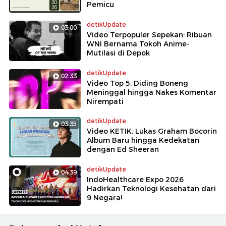
Pemicu
detikUpdate
03:00
Video Terpopuler Sepekan: Ribuan
WNI Bernama Tokoh Anime-
Mutilasi di Depok
detikUpdate
02:33
Video Top 5: Diding Boneng
Meninggal hingga Nakes Komentar
Nirempati
detikUpdate
03:35
Video KETIK: Lukas Graham Bocorin
Album Baru hingga Kedekatan
dengan Ed Sheeran
detikUpdate
04:39
IndoHealthcare Expo 2026
Hadirkan Teknologi Kesehatan dari
9 Negara!