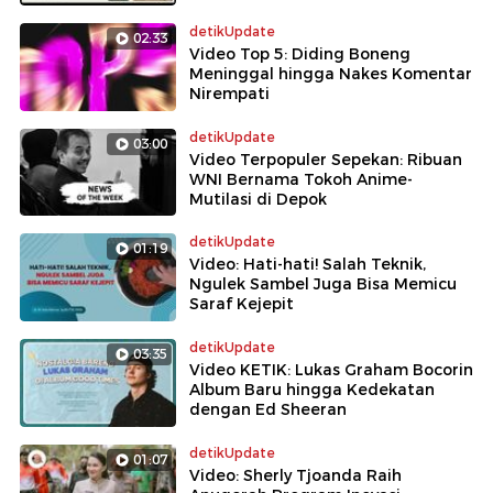
detikUpdate
02:33
Video Top 5: Diding Boneng
Meninggal hingga Nakes Komentar
Nirempati
detikUpdate
03:00
Video Terpopuler Sepekan: Ribuan
WNI Bernama Tokoh Anime-
Mutilasi di Depok
detikUpdate
01:19
Video: Hati-hati! Salah Teknik,
Ngulek Sambel Juga Bisa Memicu
Saraf Kejepit
detikUpdate
03:35
Video KETIK: Lukas Graham Bocorin
Album Baru hingga Kedekatan
dengan Ed Sheeran
detikUpdate
01:07
Video: Sherly Tjoanda Raih