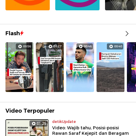
Flash
00:56
01:27
00:46
00:40
Video Terpopuler
detikUpdate
01:29
Video: Wajib tahu, Posisi-posisi
Rawan Saraf Kejepit dan Beragam