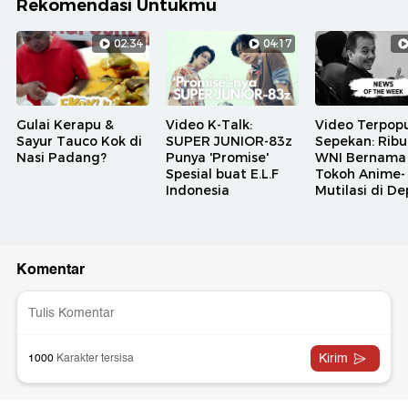
Rekomendasi Untukmu
02:34
04:17
Gulai Kerapu &
Video K-Talk:
Video Terpopu
Sayur Tauco Kok di
SUPER JUNIOR-83z
Sepekan: Rib
Nasi Padang?
Punya 'Promise'
WNI Bernama
Spesial buat E.L.F
Tokoh Anime-
Indonesia
Mutilasi di D