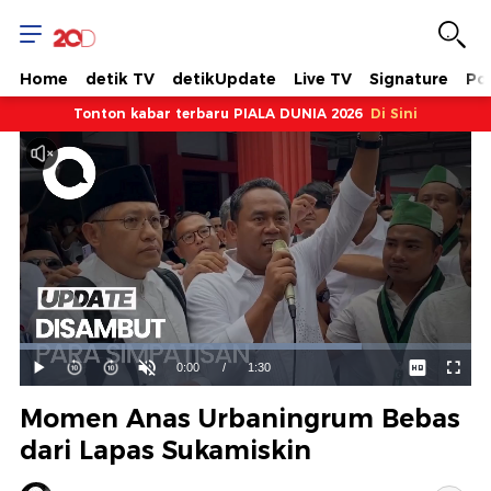
Home
detik TV
detikUpdate
Live TV
Signature
Pol
Tonton kabar terbaru PIALA DUNIA 2026
Di Sini
Dimuat
:
75.67%
Waktu
0:00
/
Durasi
1:30
Mainkan
Suara
Layar
Hidup
Saat
Momen Anas Urbaningrum Bebas
ini
dari Lapas Sukamiskin