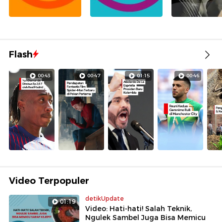
Flash
00:43
00:47
01:15
00:46
Video Terpopuler
detikUpdate
01:19
Video: Hati-hati! Salah Teknik,
Ngulek Sambel Juga Bisa Memicu