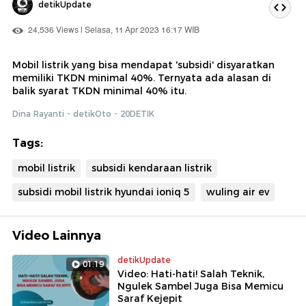
detikUpdate
24,536 Views | Selasa, 11 Apr 2023 16:17 WIB
Mobil listrik yang bisa mendapat 'subsidi' disyaratkan
memiliki TKDN minimal 40%. Ternyata ada alasan di
balik syarat TKDN minimal 40% itu.
Dina Rayanti - detikOto - 20DETIK
Tags:
mobil listrik
subsidi kendaraan listrik
subsidi mobil listrik hyundai ioniq 5
wuling air ev
Video Lainnya
detikUpdate
01:19
Video: Hati-hati! Salah Teknik,
Ngulek Sambel Juga Bisa Memicu
Saraf Kejepit