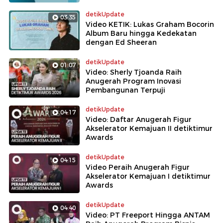
detikUpdate
03:35
Video KETIK: Lukas Graham Bocorin
Album Baru hingga Kedekatan
dengan Ed Sheeran
detikUpdate
01:07
Video: Sherly Tjoanda Raih
Anugerah Program Inovasi
Pembangunan Terpuji
detikUpdate
04:17
Video: Daftar Anugerah Figur
Akselerator Kemajuan II detiktimur
Awards
detikUpdate
04:15
Video Peraih Anugerah Figur
Akselerator Kemajuan I detiktimur
Awards
detikUpdate
04:40
Video: PT Freeport Hingga ANTAM