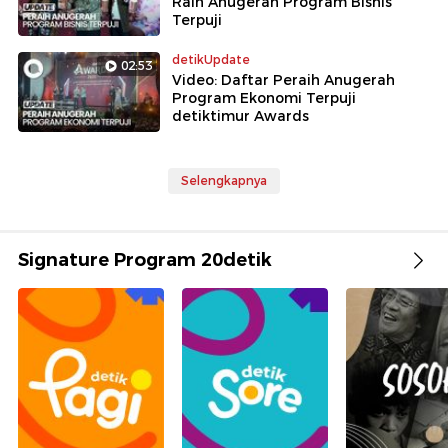
Raih Anugerah Program Bisnis
Terpuji
detikUpdate
02:53
Video: Daftar Peraih Anugerah
Program Ekonomi Terpuji
detiktimur Awards
Selengkapnya
Signature Program 20detik