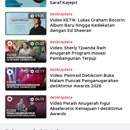
Saraf Kejepit
detikUpdate
03:35
Video KETIK: Lukas Graham Bocorin
Album Baru hingga Kedekatan
dengan Ed Sheeran
detikUpdate
01:07
Video: Sherly Tjoanda Raih
Anugerah Program Inovasi
Pembangunan Terpuji
detikUpdate
02:17
Video: Pemred Detikcom Buka
Malam Puncak Penganugerahan
detiktimur Awards 2026
detikUpdate
04:15
Video Peraih Anugerah Figur
Akselerator Kemajuan I detiktimur
Awards