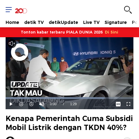
Home
detik TV
detikUpdate
Live TV
Signature
Pol
Tonton kabar terbaru PIALA DUNIA 2026
Di Sini
Dimuat
:
77.41%
Waktu
0:00
/
Durasi
1:29
Mainkan
Suara
Layar
Hidup
Saat
Kenapa Pemerintah Cuma Subsidi
ini
Mobil Listrik dengan TKDN 40%?