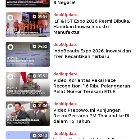
9 Negara!
detikUpdate
05:54
ILF & IGT Expo 2026 Resmi Dibuka,
Hadirkan Inovasi Industri
Manufaktur
detikUpdate
04:52
IndoBeauty Expo 2026, Inovasi dan
Tren Kecantikan Terbaru
detikUpdate
03:52
Video: Korlantas Pakai Face
Recognition, 16 Ribu Pelanggaran
Pelat Nomor Terekam ETLE
detikUpdate
01:36
Video Prabowo: Ini Kunjungan
Resmi Pertama PM Thailand ke RI
dalam 15 Tahun
detikUpdate
02:13