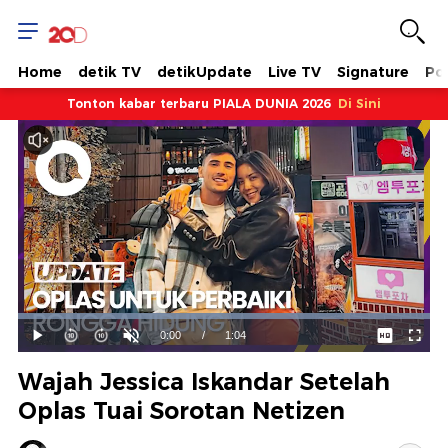
Home
detik TV
detikUpdate
Live TV
Signature
Pol
Tonton kabar terbaru PIALA DUNIA 2026
Di Sini
Dimuat
:
100.00%
Waktu
0:00
/
Durasi
1:04
Mainkan
Suara
Layar
Hidup
Saat
Wajah Jessica Iskandar Setelah
ini
Oplas Tuai Sorotan Netizen