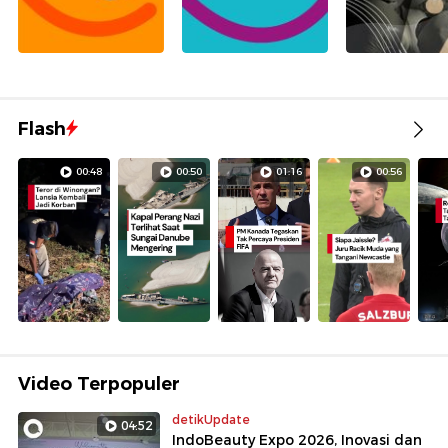
Flash
00:48
00:50
01:16
00:56
Video Terpopuler
detikUpdate
04:52
IndoBeauty Expo 2026, Inovasi dan