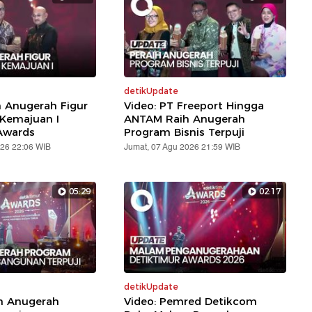
detikUpdate
h Anugerah Figur
Video: PT Freeport Hingga
 Kemajuan I
ANTAM Raih Anugerah
Awards
Program Bisnis Terpuji
026 22:06 WIB
Jumat, 07 Agu 2026 21:59 WIB
05:29
02:17
detikUpdate
ih Anugerah
Video: Pemred Detikcom