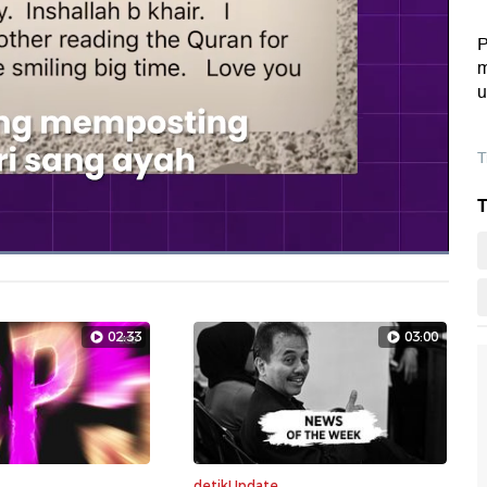
P
m
u
T
T
Dimuat
:
100.00%
Layarpen
02:33
03:00
detikUpdate