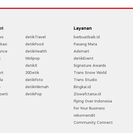
ri
Layanan
ws
detikTravel
berbuatbaik.id
kasi
detikFood
Pasang Mata
ance
detikHealth
Adsmart
t
Wolipop
detikEvent
t
detikX
Signature Awards
rt
20Detik
Trans Snow World
la
detikFoto
Trans Studio
o
detikHikmah
Bingkai.id
perti
detikPop
Ziswafctarsa.id
Flying Over Indonesia
For Your Business
rekomendit
Community Connect