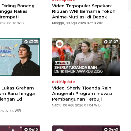
: Diding Boneng
Video Terpopuler Sepekan:
ingga Nakes
Ribuan WNI Bernama Tokoh
irempati
Anime-Mutilasi di Depok
2026 08:13 WIB
Minggu, 09 Agu 2026 07:13 WIB
03:35
01:07
detikUpdate
: Lukas Graham
Video: Sherly Tjoanda Raih
um Baru hingga
Anugerah Program Inovasi
dengan Ed
Pembangunan Terpuji
Sabtu, 08 Agu 2026 01:04 WIB
026 07:46 WIB
04:15
04:40