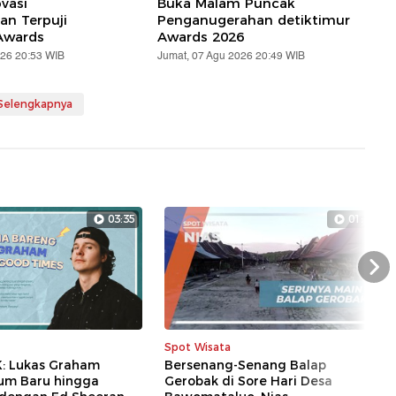
vasi
Buka Malam Puncak
n Terpuji
Penganugerahan detiktimur
Awards
Awards 2026
026 20:53 WIB
Jumat, 07 Agu 2026 20:49 WIB
 Selengkapnya
03:35
01:27
Nex
Spot Wisata
K: Lukas Graham
Bersenang-Senang Balap
bum Baru hingga
Gerobak di Sore Hari Desa