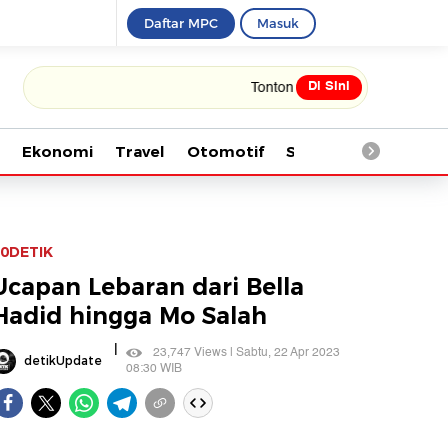
Daftar MPC
Masuk
Di Sini
Tonton kabar terbaru PIALA DUNIA 2026
Ekonomi
Travel
Otomotif
Saintek
Kesehata
0DETIK
Ucapan Lebaran dari Bella
Hadid hingga Mo Salah
|
23,747 Views | Sabtu, 22 Apr 2023
detikUpdate
08:30 WIB