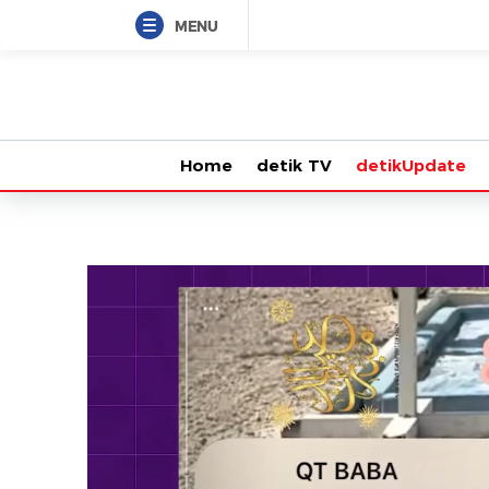
MENU
Home
detik TV
detikUpdate