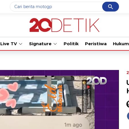
Cancel
Yang sedang ramai dicari
#1
motogp
#2
moto3
Live TV
Signature
Politik
Peristiwa
Hukum
#3
bromo
#4
iran
#5
data live draw sgp
2
Promoted
Terakhir yang dicari
Loading...