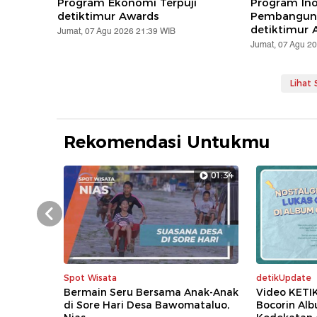
Program Ekonomi Terpuji
Program Ino
detiktimur Awards
Pembanguna
detiktimur 
Jumat, 07 Agu 2026 21:39 WIB
Jumat, 07 Agu 2
Lihat
Rekomendasi Untukmu
01:34
Prev
Spot Wisata
detikUpdate
Bermain Seru Bersama Anak-Anak
Video KETI
di Sore Hari Desa Bawomataluo,
Bocorin Al