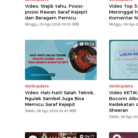
Video: Wajib tahu, Posisi-
Video Top 5
posisi Rawan Saraf Kejepit
Meninggal h
dan Beragam Pemicu
Komentar N
Minggu, 09 Agu 2026 09:45 WIB
Minggu, 09 Agu 
01:19
detikUpdate
detikUpdate
Video: Hati-hati! Salah Teknik,
Video KETIK
Ngulek Sambel Juga Bisa
Bocorin Alb
Memicu Saraf Kejepit
Kedekatan 
Sheeran
Sabtu, 08 Agu 2026 09:45 WIB
Sabtu, 08 Agu 2
04:17