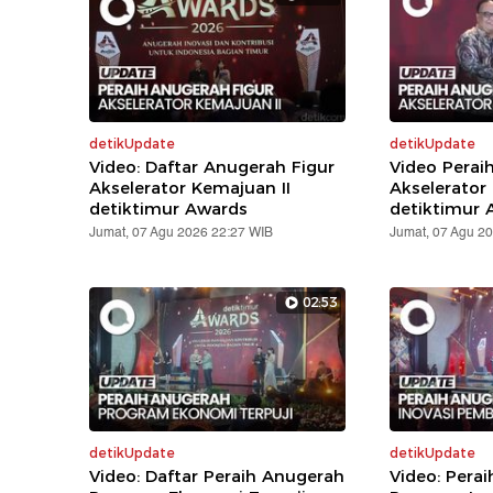
detikUpdate
detikUpdate
Video: Daftar Anugerah Figur
Video Perai
Akselerator Kemajuan II
Akselerator
detiktimur Awards
detiktimur 
Jumat, 07 Agu 2026 22:27 WIB
Jumat, 07 Agu 2
02:53
detikUpdate
detikUpdate
Video: Daftar Peraih Anugerah
Video: Pera