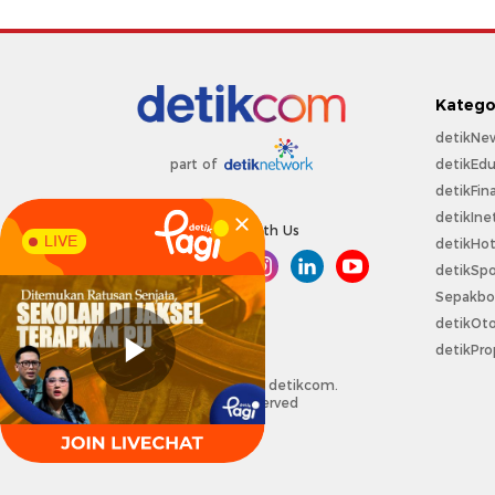
Katego
detikNe
detikEdu
part of
detikFin
detikIne
Connect With Us
LIVE
detikHo
detikSpo
Sepakbo
detikOt
detikPro
Copyright @ 2026 detikcom.
All right reserved