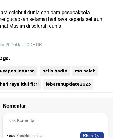
ara selebriti dunia dan para pesepakbola
engucapkan selamat hari raya kepada seluruh
mat Muslim di seluruh dunia.
im 20Detik - 20DETIK
ags:
ucapan lebaran
bella hadid
mo salah
uh
hari raya idul fitri
lebaranupdate2023