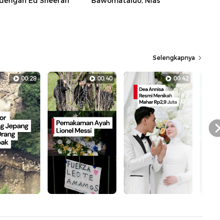
dengan Ed Sheeran
Bawomataluo, Nias
Selengkapnya
00:28
00:40
00:42