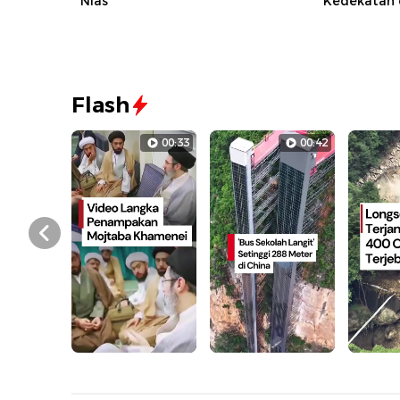
Nias
Kedekatan 
Flash
00:33
00:42
Prev