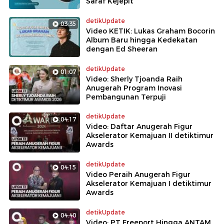
Saraf Kejepit
detikUpdate
03:35
Video KETIK: Lukas Graham Bocorin
Album Baru hingga Kedekatan
dengan Ed Sheeran
detikUpdate
01:07
Video: Sherly Tjoanda Raih
Anugerah Program Inovasi
Pembangunan Terpuji
detikUpdate
04:17
Video: Daftar Anugerah Figur
Akselerator Kemajuan II detiktimur
Awards
detikUpdate
04:15
Video Peraih Anugerah Figur
Akselerator Kemajuan I detiktimur
Awards
detikUpdate
04:40
Video: PT Freeport Hingga ANTAM