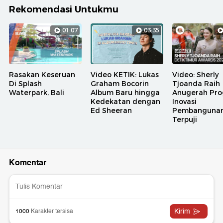
Rekomendasi Untukmu
01:07
03:35
Rasakan Keseruan
Video KETIK: Lukas
Video: Sherly
Di Splash
Graham Bocorin
Tjoanda Raih
Waterpark, Bali
Album Baru hingga
Anugerah Pr
Kedekatan dengan
Inovasi
Ed Sheeran
Pembanguna
Terpuji