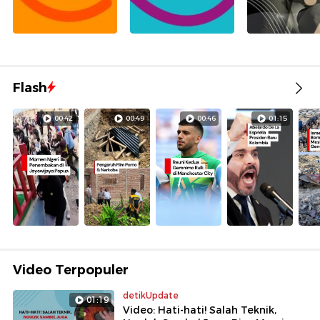
Flash
00:42
00:49
00:46
01:15
Video Terpopuler
detikUpdate
01:19
Video: Hati-hati! Salah Teknik,