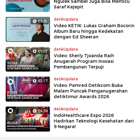
Ngulek Sambel Juga Bisa Memicu
Saraf Kejepit
detikUpdate
03:35
Video KETIK: Lukas Graham Bocorin
Album Baru hingga Kedekatan
dengan Ed Sheeran
detikUpdate
01:07
Video: Sherly Tjoanda Raih
Anugerah Program Inovasi
Pembangunan Terpuji
detikUpdate
02:17
Video: Pemred Detikcom Buka
Malam Puncak Penganugerahan
detiktimur Awards 2026
detikUpdate
04:39
IndoHealthcare Expo 2026
Hadirkan Teknologi Kesehatan dari
9 Negara!