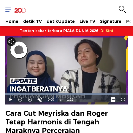
Home
detik TV
detikUpdate
Live TV
Signature
Pol
Tonton kabar terbaru PIALA DUNIA 2026
Di Sini
Dimuat
:
93.09%
Waktu
0:00
/
Durasi
1:13
Mainkan
Suara
Layar
Hidup
Saat
Cara Cut Meyriska dan Roger
ini
Tetap Harmonis di Tengah
Maraknya Perceraian