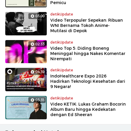
Pemicu
detikUpdate
03:00
Video Terpopuler Sepekan: Ribuan
WNI Bernama Tokoh Anime-
Mutilasi di Depok
detikUpdate
02:33
Video Top 5: Diding Boneng
Meninggal hingga Nakes Komentar
Nirempati
detikUpdate
04:39
IndoHealthcare Expo 2026
Hadirkan Teknologi Kesehatan dari
9 Negara!
detikUpdate
03:35
Video KETIK: Lukas Graham Bocorin
Album Baru hingga Kedekatan
dengan Ed Sheeran