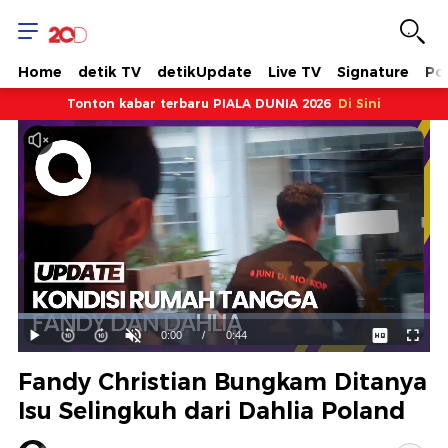
Home
detik TV
detikUpdate
Live TV
Signature
Pol
Tonton kabar terbaru PIALA DUNIA 2026
Di Sini
Dimuat
:
43.00%
Waktu
0:00
/
Durasi
0:44
Mainkan
Suara
Layar
Hidup
Saat
Fandy Christian Bungkam Ditanya
ini
Isu Selingkuh dari Dahlia Poland