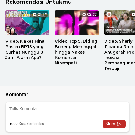
Rekomendasi Untukmu
21:17
02:33
Video: Nakes Hina
Video Top 5: Diding
Video: Sherly
Pasien BPJS yang
Boneng Meninggal
Tjoanda Raih
Curhat Nunggu 8
hingga Nakes
Anugerah Pr
Jam, Alarm Apa?
Komentar
Inovasi
Nirempati
Pembanguna
Terpuji