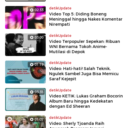
detikUpdate
02:33
Video Top 5: Diding Boneng
Meninggal hingga Nakes Komentar
Nirempati
detikUpdate
03:00
Video Terpopuler Sepekan: Ribuan
WNI Bernama Tokoh Anime-
Mutilasi di Depok
detikUpdate
01:19
Video: Hati-hati! Salah Teknik,
Ngulek Sambel Juga Bisa Memicu
Saraf Kejepit
detikUpdate
03:35
Video KETIK: Lukas Graham Bocorin
Album Baru hingga Kedekatan
dengan Ed Sheeran
detikUpdate
01:07
Video: Sherly Tjoanda Raih