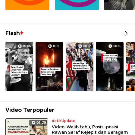
Flash
01:06
01:01
00:42
00:35
Video Terpopuler
detikUpdate
01:29
Video: Wajib tahu, Posisi-posisi
Rawan Saraf Kejepit dan Beragam