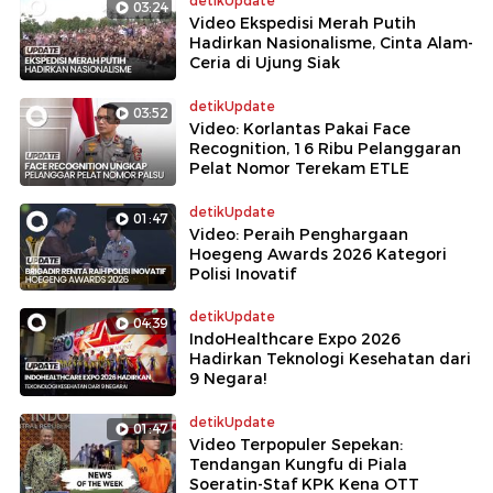
detikUpdate
03:24
Video Ekspedisi Merah Putih
Hadirkan Nasionalisme, Cinta Alam-
Ceria di Ujung Siak
detikUpdate
03:52
Video: Korlantas Pakai Face
Recognition, 16 Ribu Pelanggaran
Pelat Nomor Terekam ETLE
detikUpdate
01:47
Video: Peraih Penghargaan
Hoegeng Awards 2026 Kategori
Polisi Inovatif
detikUpdate
04:39
IndoHealthcare Expo 2026
Hadirkan Teknologi Kesehatan dari
9 Negara!
detikUpdate
01:47
Video Terpopuler Sepekan:
Tendangan Kungfu di Piala
Soeratin-Staf KPK Kena OTT