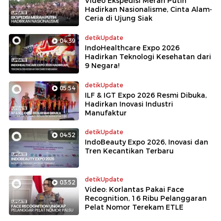
Video Ekspedisi Merah Putih
Hadirkan Nasionalisme, Cinta Alam-
Ceria di Ujung Siak
detikUpdate
04:39
IndoHealthcare Expo 2026
Hadirkan Teknologi Kesehatan dari
9 Negara!
detikUpdate
05:54
ILF & IGT Expo 2026 Resmi Dibuka,
Hadirkan Inovasi Industri
Manufaktur
detikUpdate
04:52
IndoBeauty Expo 2026, Inovasi dan
Tren Kecantikan Terbaru
detikUpdate
03:52
Video: Korlantas Pakai Face
Recognition, 16 Ribu Pelanggaran
Pelat Nomor Terekam ETLE