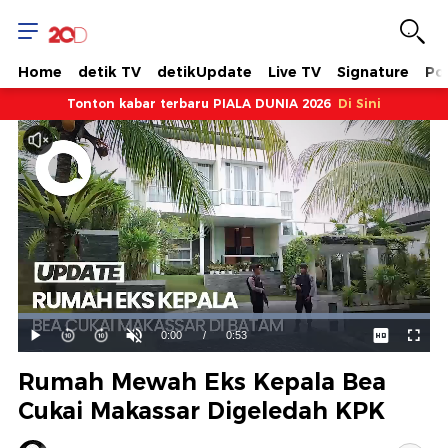
Home
detik TV
detikUpdate
Live TV
Signature
Pol
Tonton kabar terbaru PIALA DUNIA 2026
Di Sini
Dimuat
:
100.00%
Waktu
0:00
/
Durasi
0:53
Mainkan
Suara
Layar
Hidup
Saat
Rumah Mewah Eks Kepala Bea
ini
Cukai Makassar Digeledah KPK