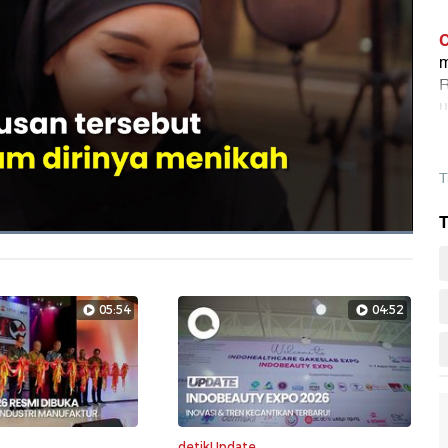
C
m
R
u
T
T
Dimuat
:
100.00%
Layarpen
05:54
04:52
detikUpdate