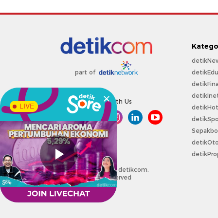
Katego
detikNe
detikEdu
part of
detikFin
detikIne
Connect With Us
LIVE
detikHo
detikSpo
Sepakbo
detikOt
detikPro
Copyright @ 2026 detikcom.
All right reserved