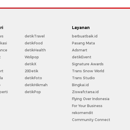
ri
Layanan
ws
detikTravel
berbuatbaik.id
kasi
detikFood
Pasang Mata
ance
detikHealth
Adsmart
t
Wolipop
detikEvent
t
detikX
Signature Awards
rt
20Detik
Trans Snow World
la
detikFoto
Trans Studio
o
detikHikmah
Bingkai.id
perti
detikPop
Ziswafctarsa.id
Flying Over Indonesia
For Your Business
rekomendit
Community Connect