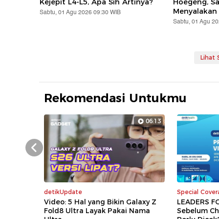
Kejepit L4-L5, Apa Sih Artinya?
Hoegeng, S
Menyalakan
Sabtu, 01 Agu 2026 09:30 WIB
Sabtu, 01 Agu 2
Lihat
Rekomendasi Untukmu
06:13
Prev
detikUpdate
Special Cove
Video: 5 Hal yang Bikin Galaxy Z
LEADERS FO
Fold8 Ultra Layak Pakai Nama
Sebelum Ch