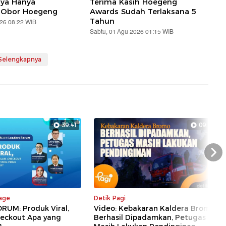
aya Hanya
Terima Kasih Hoegeng
 Obor Hoegeng
Awards Sudah Terlaksana 5
Tahun
026 08:22 WIB
Sabtu, 01 Agu 2026 01:15 WIB
 Selengkapnya
39:41
09:18
Nex
rage
Detik Pagi
RUM: Produk Viral,
Video: Kebakaran Kaldera Bromo
eckout Apa yang
Berhasil Dipadamkan, Petugas