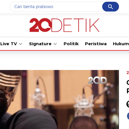
Cancel
Yang sedang ramai dicari
Tonton kabar ter
#1
gempa hari ini
#2
gempa
Live TV
Signature
Politik
Peristiwa
Hukum
#3
iran
#4
demo
#5
prabowo
2
Promoted
Terakhir yang dicari
Loading...