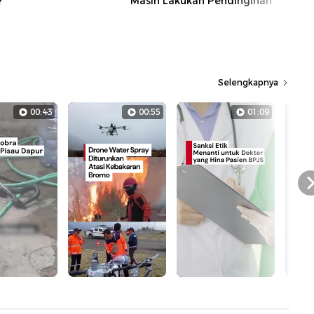
?
Masih Lakukan Pendinginan
Selengkapnya
00:43
00:55
01:09