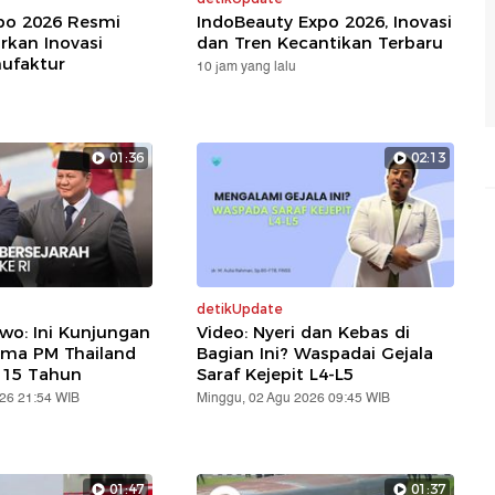
xpo 2026 Resmi
IndoBeauty Expo 2026, Inovasi
rkan Inovasi
dan Tren Kecantikan Terbaru
nufaktur
10 jam yang lalu
01:36
02:13
detikUpdate
wo: Ini Kunjungan
Video: Nyeri dan Kebas di
ama PM Thailand
Bagian Ini? Waspadai Gejala
 15 Tahun
Saraf Kejepit L4-L5
026 21:54 WIB
Minggu, 02 Agu 2026 09:45 WIB
01:47
01:37