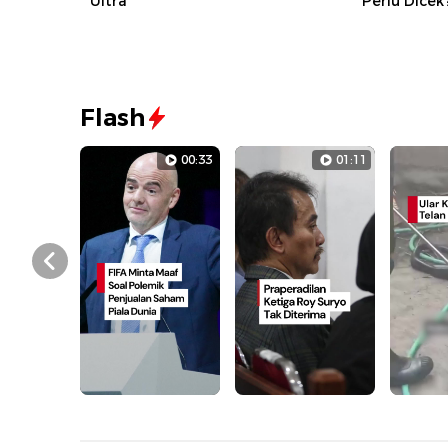
Ultra
Perlu Dicek
Flash
00:33
01:11
Prev