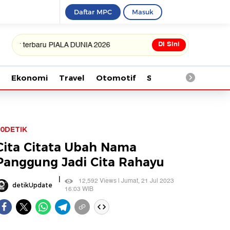
Daftar MPC
Masuk
Di Sini
baru PIALA DUNIA 2026
Ekonomi
Travel
Otomotif
Saintek
Kesehata
0DETIK
Cita Citata Ubah Nama
Panggung Jadi Cita Rahayu
|
12,592 Views | Jumat, 21 Jul 2023
detikUpdate
16:03 WIB