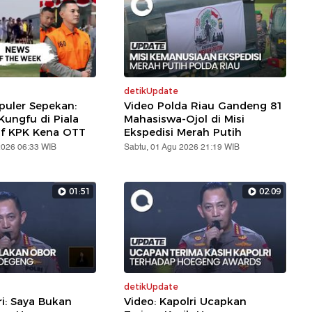
detikUpdate
puler Sepekan:
Video Polda Riau Gandeng 81
ungfu di Piala
Mahasiswa-Ojol di Misi
af KPK Kena OTT
Ekspedisi Merah Putih
2026 06:33 WIB
Sabtu, 01 Agu 2026 21:19 WIB
01:51
02:09
detikUpdate
ri: Saya Bukan
Video: Kapolri Ucapkan