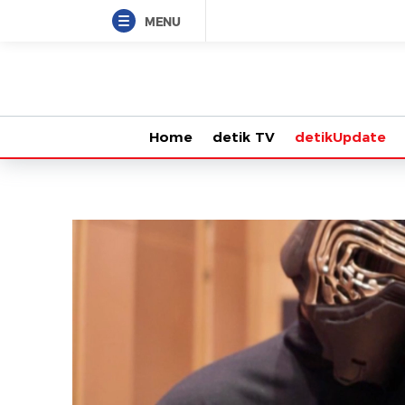
MENU
Home
detik TV
detikUpdate