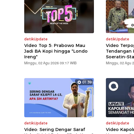
detikUpdate
detikUpdate
Video Top 5: Prabowo Mau
Video Terpo
Jadi BA Kopi hingga "Londo
Tendangan K
Ireng"
Soeratin-St
Minggu, 02 Agu 2026 09:17 WIB
Minggu, 02 Agu 
01:39
detikUpdate
detikUpdate
Video: Sering Dengar Saraf
Video Kapol