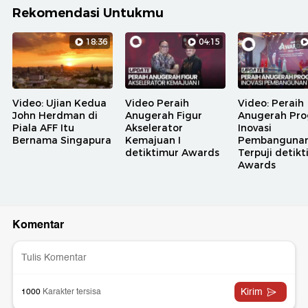
Rekomendasi Untukmu
18:36
04:15
Video: Ujian Kedua
Video Peraih
Video: Peraih
John Herdman di
Anugerah Figur
Anugerah Pr
Piala AFF Itu
Akselerator
Inovasi
Bernama Singapura
Kemajuan I
Pembanguna
detiktimur Awards
Terpuji detik
Awards