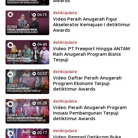
Awards
detikUpdate
04:15
Video Peraih Anugerah Figur
Akselerator Kemajuan I detiktimur
Awards
detikUpdate
04:40
Video: PT Freeport Hingga ANTAM
Raih Anugerah Program Bisnis
Terpuji
detikUpdate
02:53
Video: Daftar Peraih Anugerah
Program Ekonomi Terpuji
detiktimur Awards
detikUpdate
05:29
Video: Peraih Anugerah Program
Inovasi Pembangunan Terpuji
detiktimur Awards
detikUpdate
02:17
Video: Pemred Detikcom Buka