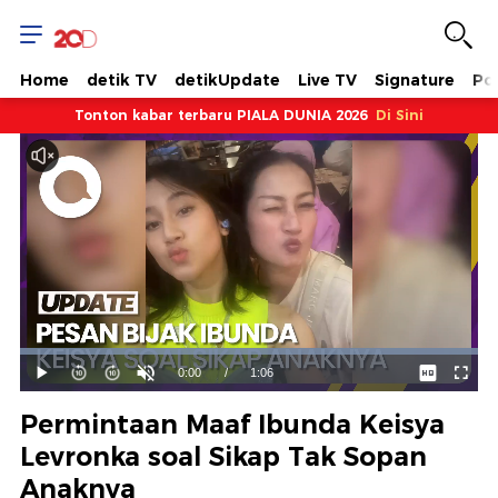
Home
detik TV
detikUpdate
Live TV
Signature
Pol
Tonton kabar terbaru PIALA DUNIA 2026
Di Sini
Dimuat
:
100.00%
Waktu
0:00
/
Durasi
1:06
Mainkan
Suara
Layar
Hidup
Saat
Permintaan Maaf Ibunda Keisya
ini
Levronka soal Sikap Tak Sopan
Anaknya