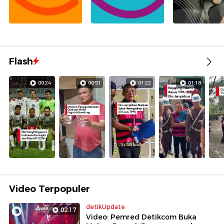
Flash
00:24
00:51
01:22
01:18
Video Terpopuler
detikUpdate
02:17
Video: Pemred Detikcom Buka