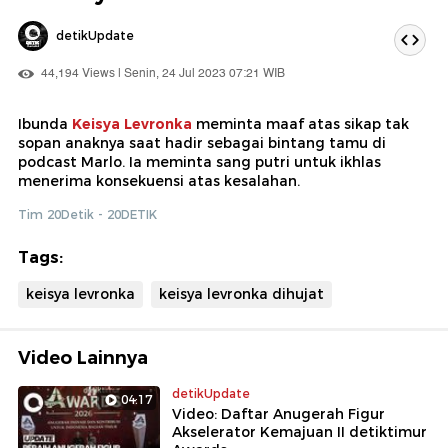
detikUpdate
44,194 Views | Senin, 24 Jul 2023 07:21 WIB
Ibunda
Keisya Levronka
meminta maaf atas sikap tak
sopan anaknya saat hadir sebagai bintang tamu di
podcast Marlo. Ia meminta sang putri untuk ikhlas
menerima konsekuensi atas kesalahan.
Tim 20Detik - 20DETIK
Tags:
keisya levronka
keisya levronka dihujat
Video Lainnya
detikUpdate
04:17
Video: Daftar Anugerah Figur
Akselerator Kemajuan II detiktimur