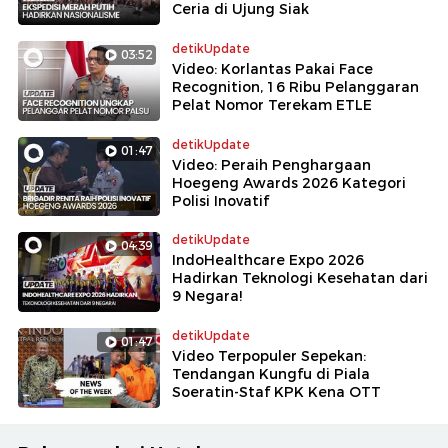
Ceria di Ujung Siak
detikUpdate
03:52
Video: Korlantas Pakai Face
Recognition, 16 Ribu Pelanggaran
Pelat Nomor Terekam ETLE
detikUpdate
01:47
Video: Peraih Penghargaan
Hoegeng Awards 2026 Kategori
Polisi Inovatif
detikUpdate
04:39
IndoHealthcare Expo 2026
Hadirkan Teknologi Kesehatan dari
9 Negara!
detikUpdate
01:47
Video Terpopuler Sepekan:
Tendangan Kungfu di Piala
Soeratin-Staf KPK Kena OTT