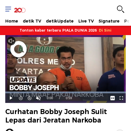
Home
detik TV
detikUpdate
Live TV
Signature
Pol
Tonton kabar terbaru PIALA DUNIA 2026
Di Sini
Dimuat
:
100.00%
Waktu
0:00
/
Durasi
0:59
Mainkan
Suara
Layar
Hidup
Saat
Curhatan Bobby Joseph Sulit
ini
Lepas dari Jeratan Narkoba