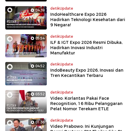
detikUpdate
04:39
IndoHealthcare Expo 2026
Hadirkan Teknologi Kesehatan dari
9 Negara!
detikUpdate
05:54
ILF & IGT Expo 2026 Resmi Dibuka,
Hadirkan Inovasi Industri
Manufaktur
detikUpdate
04:52
IndoBeauty Expo 2026, Inovasi dan
Tren Kecantikan Terbaru
detikUpdate
03:52
Video: Korlantas Pakai Face
Recognition, 16 Ribu Pelanggaran
Pelat Nomor Terekam ETLE
detikUpdate
01:36
Video Prabowo: Ini Kunjungan