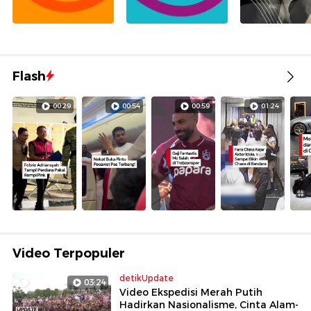
Flash
00:29
00:54
00:59
01:24
Video Terpopuler
detikUpdate
03:24
Video Ekspedisi Merah Putih
Hadirkan Nasionalisme, Cinta Alam-