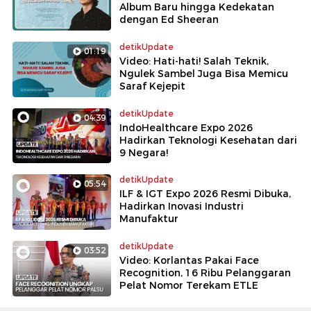
Album Baru hingga Kedekatan
dengan Ed Sheeran
detikUpdate
01:19
Video: Hati-hati! Salah Teknik,
Ngulek Sambel Juga Bisa Memicu
Saraf Kejepit
detikUpdate
04:39
IndoHealthcare Expo 2026
Hadirkan Teknologi Kesehatan dari
9 Negara!
detikUpdate
05:54
ILF & IGT Expo 2026 Resmi Dibuka,
Hadirkan Inovasi Industri
Manufaktur
detikUpdate
03:52
Video: Korlantas Pakai Face
Recognition, 16 Ribu Pelanggaran
Pelat Nomor Terekam ETLE