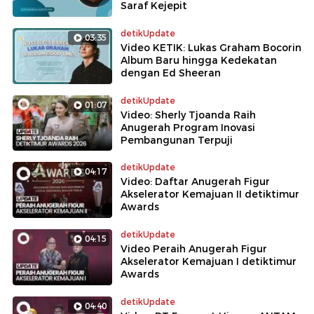
Saraf Kejepit
detikUpdate
03:35
Video KETIK: Lukas Graham Bocorin
Album Baru hingga Kedekatan
dengan Ed Sheeran
detikUpdate
01:07
Video: Sherly Tjoanda Raih
Anugerah Program Inovasi
Pembangunan Terpuji
detikUpdate
04:17
Video: Daftar Anugerah Figur
Akselerator Kemajuan II detiktimur
Awards
detikUpdate
04:15
Video Peraih Anugerah Figur
Akselerator Kemajuan I detiktimur
Awards
detikUpdate
04:40