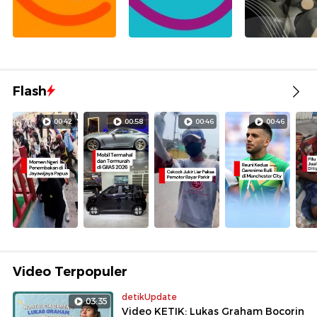
Flash
00:42
00:58
00:46
00:46
Video Terpopuler
detikUpdate
03:35
Video KETIK: Lukas Graham Bocorin