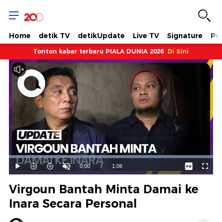
Home
detik TV
detikUpdate
Live TV
Signature
Pol
Tonton kabar terbaru PIALA DUNIA 2026
Di Sini
Dimuat
:
100.00%
Waktu
0:00
/
Durasi
1:06
Mainkan
Suara
Layar
Hidup
Saat
Virgoun Bantah Minta Damai ke
ini
Inara Secara Personal