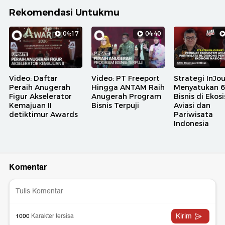
Rekomendasi Untukmu
04:17
04:40
Video: Daftar
Video: PT Freeport
Strategi InJo
Peraih Anugerah
Hingga ANTAM Raih
Menyatukan 6 
Figur Akselerator
Anugerah Program
Bisnis di Ekos
Kemajuan II
Bisnis Terpuji
Aviasi dan
detiktimur Awards
Pariwisata
Indonesia