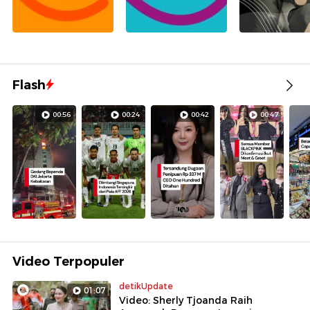
Flash
00:56
00:24
00:42
00:47
Video Terpopuler
detikUpdate
01:07
Video: Sherly Tjoanda Raih