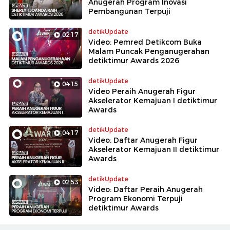
Anugerah Program Inovasi
Pembangunan Terpuji
detikUpdate
02:17
Video: Pemred Detikcom Buka
Malam Puncak Penganugerahan
detiktimur Awards 2026
detikUpdate
04:15
Video Peraih Anugerah Figur
Akselerator Kemajuan I detiktimur
Awards
detikUpdate
04:17
Video: Daftar Anugerah Figur
Akselerator Kemajuan II detiktimur
Awards
detikUpdate
02:53
Video: Daftar Peraih Anugerah
Program Ekonomi Terpuji
detiktimur Awards