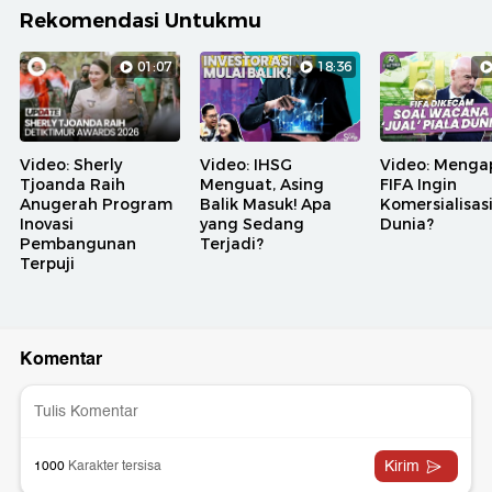
Rekomendasi Untukmu
01:07
18:36
Video: Sherly
Video: IHSG
Video: Menga
Tjoanda Raih
Menguat, Asing
FIFA Ingin
Anugerah Program
Balik Masuk! Apa
Komersialisasi
Inovasi
yang Sedang
Dunia?
Pembangunan
Terjadi?
Terpuji