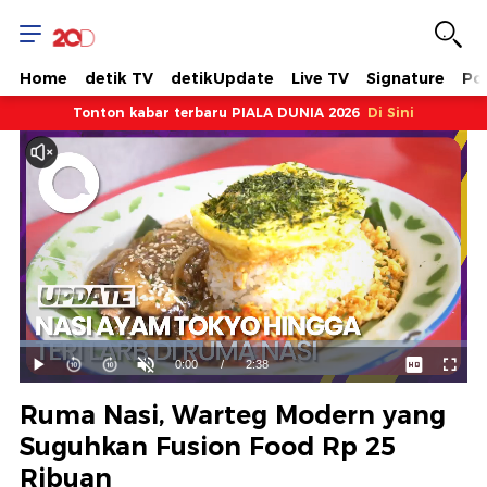
Home
detik TV
detikUpdate
Live TV
Signature
Pol
Tonton kabar terbaru PIALA DUNIA 2026
Di Sini
Dimuat
:
40.94%
Waktu
0:00
/
Durasi
2:38
Mainkan
Suara
Layar
Hidup
Saat
Ruma Nasi, Warteg Modern yang
ini
Suguhkan Fusion Food Rp 25
Ribuan