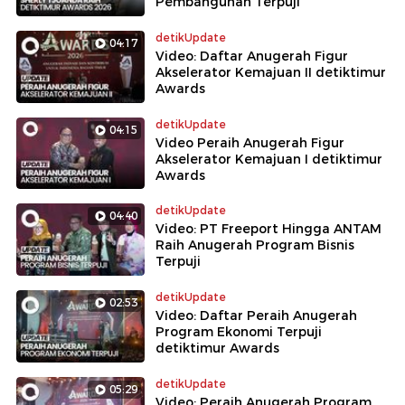
Pembangunan Terpuji
detikUpdate
04:17
Video: Daftar Anugerah Figur
Akselerator Kemajuan II detiktimur
Awards
detikUpdate
04:15
Video Peraih Anugerah Figur
Akselerator Kemajuan I detiktimur
Awards
detikUpdate
04:40
Video: PT Freeport Hingga ANTAM
Raih Anugerah Program Bisnis
Terpuji
detikUpdate
02:53
Video: Daftar Peraih Anugerah
Program Ekonomi Terpuji
detiktimur Awards
detikUpdate
05:29
Video: Peraih Anugerah Program