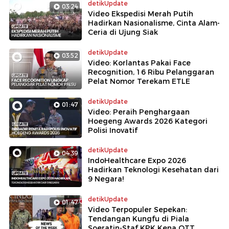
detikUpdate
03:24
Video Ekspedisi Merah Putih
Hadirkan Nasionalisme, Cinta Alam-
Ceria di Ujung Siak
detikUpdate
03:52
Video: Korlantas Pakai Face
Recognition, 16 Ribu Pelanggaran
Pelat Nomor Terekam ETLE
detikUpdate
01:47
Video: Peraih Penghargaan
Hoegeng Awards 2026 Kategori
Polisi Inovatif
detikUpdate
04:39
IndoHealthcare Expo 2026
Hadirkan Teknologi Kesehatan dari
9 Negara!
detikUpdate
01:47
Video Terpopuler Sepekan:
Tendangan Kungfu di Piala
Soeratin-Staf KPK Kena OTT