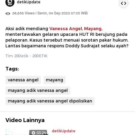
detikUpdate
38,656 Views | Senin, 04 Sep 2023 07:05 WIB
Aksi adik mendiang
Vanessa Angel
,
Mayang
,
mentertawakan gelaran upacara HUT RI berujung pada
pelaporan. Kasus tersebut menuai sorotan pakar hukum.
Lantas bagaimana respons Doddy Sudrajat selaku ayah?
Tim 20Detik - 20DETIK
Tags:
vanessa angel
mayang
mayang adik vanessa angel
mayang adik vanessa angel dipolisikan
Video Lainnya
detikUpdate
03:24