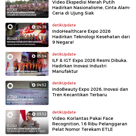
Video Ekspedisi Merah Putih
Hadirkan Nasionalisme, Cinta Alam-
Ceria di Ujung Siak
detikUpdate
04:39
IndoHealthcare Expo 2026
Hadirkan Teknologi Kesehatan dari
9 Negara!
detikUpdate
05:54
ILF & IGT Expo 2026 Resmi Dibuka,
Hadirkan Inovasi Industri
Manufaktur
detikUpdate
04:52
IndoBeauty Expo 2026, Inovasi dan
Tren Kecantikan Terbaru
detikUpdate
03:52
Video: Korlantas Pakai Face
Recognition, 16 Ribu Pelanggaran
Pelat Nomor Terekam ETLE