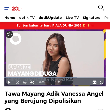
Home
detik TV
detikUpdate
Live TV
Signature
Pol
Tonton kabar terbaru PIALA DUNIA 2026
Di Sini
Dimuat
:
71.29%
Waktu
0:00
/
Durasi
1:36
Mainkan
Suara
Layar
Hidup
Saat
Tawa Mayang Adik Vanessa Angel
ini
yang Berujung Dipolisikan