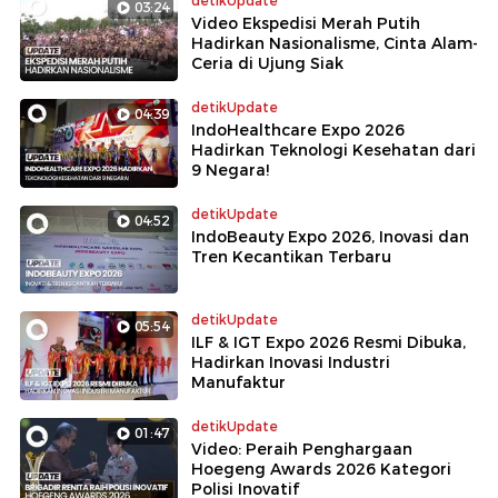
detikUpdate
03:24
Video Ekspedisi Merah Putih
Hadirkan Nasionalisme, Cinta Alam-
Ceria di Ujung Siak
detikUpdate
04:39
IndoHealthcare Expo 2026
Hadirkan Teknologi Kesehatan dari
9 Negara!
detikUpdate
04:52
IndoBeauty Expo 2026, Inovasi dan
Tren Kecantikan Terbaru
detikUpdate
05:54
ILF & IGT Expo 2026 Resmi Dibuka,
Hadirkan Inovasi Industri
Manufaktur
detikUpdate
01:47
Video: Peraih Penghargaan
Hoegeng Awards 2026 Kategori
Polisi Inovatif