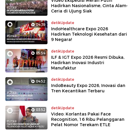
Video Ekspedisi Merah Putih
setelah menonton aksi panggung LE SSERAFIM secara
Hadirkan Nasionalisme, Cinta Alam-
langsung!
Ceria di Ujung Siak
detikUpdate
04:39
IndoHealthcare Expo 2026
Hadirkan Teknologi Kesehatan dari
9 Negara!
detikUpdate
05:54
ILF & IGT Expo 2026 Resmi Dibuka,
Hadirkan Inovasi Industri
Manufaktur
detikUpdate
04:52
IndoBeauty Expo 2026, Inovasi dan
Tren Kecantikan Terbaru
detikUpdate
03:52
Video: Korlantas Pakai Face
Recognition, 16 Ribu Pelanggaran
Pelat Nomor Terekam ETLE