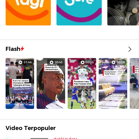
Flash
01:46
00:43
00:36
00:28
Video Terpopuler