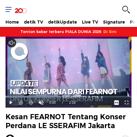
Home
detik TV
detikUpdate
Live TV
Signature
Pol
Tonton kabar terbaru PIALA DUNIA 2026
Di Sini
Dimuat
:
44.04%
Waktu
0:00
/
Durasi
2:18
Mainkan
Suara
Layar
Hidup
Saat
Kesan FEARNOT Tentang Konser
ini
Perdana LE SSERAFIM Jakarta