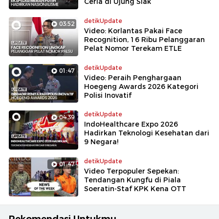
Ceria di Ujung Siak
detikUpdate
03:52
Video: Korlantas Pakai Face
Recognition, 16 Ribu Pelanggaran
Pelat Nomor Terekam ETLE
detikUpdate
01:47
Video: Peraih Penghargaan
Hoegeng Awards 2026 Kategori
Polisi Inovatif
detikUpdate
04:39
IndoHealthcare Expo 2026
Hadirkan Teknologi Kesehatan dari
9 Negara!
detikUpdate
01:47
Video Terpopuler Sepekan:
Tendangan Kungfu di Piala
Soeratin-Staf KPK Kena OTT