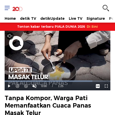
Home
detik TV
detikUpdate
Live TV
Signature
Pol
Tonton kabar terbaru PIALA DUNIA 2026
Di Sini
Dimuat
:
83.08%
Waktu
0:00
/
Durasi
1:25
Mainkan
Suara
Layar
Hidup
Saat
Tanpa Kompor, Warga Pati
ini
Memanfaatkan Cuaca Panas
Masak Telur