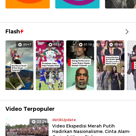
Flash
00:47
00:36
01:10
00:47
Video Terpopuler
detikUpdate
03:24
Video Ekspedisi Merah Putih
Hadirkan Nasionalisme, Cinta Alam-