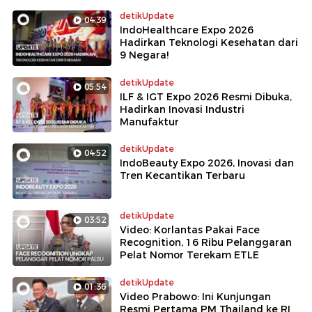
detikUpdate
04:39
IndoHealthcare Expo 2026
Hadirkan Teknologi Kesehatan dari
9 Negara!
detikUpdate
05:54
ILF & IGT Expo 2026 Resmi Dibuka,
Hadirkan Inovasi Industri
Manufaktur
detikUpdate
04:52
IndoBeauty Expo 2026, Inovasi dan
Tren Kecantikan Terbaru
detikUpdate
03:52
Video: Korlantas Pakai Face
Recognition, 16 Ribu Pelanggaran
Pelat Nomor Terekam ETLE
detikUpdate
01:36
Video Prabowo: Ini Kunjungan
Resmi Pertama PM Thailand ke RI