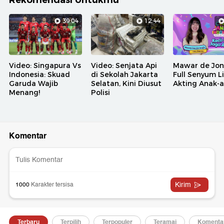
Rekomendasi Untukmu
39:04
12:44
Video: Singapura Vs
Video: Senjata Api
Mawar de Jo
Indonesia: Skuad
di Sekolah Jakarta
Full Senyum L
Garuda Wajib
Selatan, Kini Diusut
Akting Anak-
Menang!
Polisi