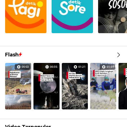
Flash
00:53
00:35
01:21
01:07
Video Terpopuler