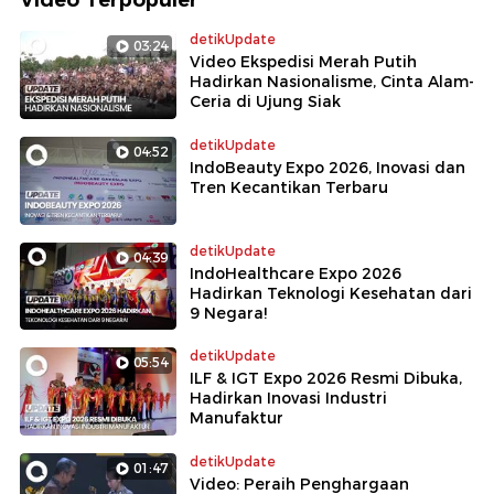
detikUpdate
03:24
Video Ekspedisi Merah Putih
Hadirkan Nasionalisme, Cinta Alam-
Ceria di Ujung Siak
detikUpdate
04:52
IndoBeauty Expo 2026, Inovasi dan
Tren Kecantikan Terbaru
detikUpdate
04:39
IndoHealthcare Expo 2026
Hadirkan Teknologi Kesehatan dari
9 Negara!
detikUpdate
05:54
ILF & IGT Expo 2026 Resmi Dibuka,
Hadirkan Inovasi Industri
Manufaktur
detikUpdate
01:47
Video: Peraih Penghargaan