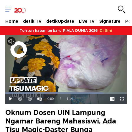
Home
detik TV
detikUpdate
Live TV
Signature
Pol
Tonton kabar terbaru PIALA DUNIA 2026
Di Sini
Dimuat
:
80.33%
Waktu
0:00
/
Durasi
1:14
Mainkan
Suara
Layar
Hidup
Saat
Oknum Dosen UIN Lampung
ini
Ngamar Bareng Mahasiswi, Ada
Tisu Magic-Daster Bunga