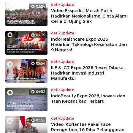
detikUpdate
03:24
Video Ekspedisi Merah Putih
Hadirkan Nasionalisme, Cinta Alam-
Ceria di Ujung Siak
detikUpdate
04:39
IndoHealthcare Expo 2026
Hadirkan Teknologi Kesehatan dari
9 Negara!
detikUpdate
05:54
ILF & IGT Expo 2026 Resmi Dibuka,
Hadirkan Inovasi Industri
Manufaktur
detikUpdate
04:52
IndoBeauty Expo 2026, Inovasi dan
Tren Kecantikan Terbaru
detikUpdate
03:52
Video: Korlantas Pakai Face
Recognition, 16 Ribu Pelanggaran