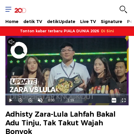
Home
detik TV
detikUpdate
Live TV
Signature
Pol
Tonton kabar terbaru PIALA DUNIA 2026
Di Sini
Dimuat
:
83.67%
Waktu
0:00
/
Durasi
1:19
Mainkan
Suara
Layar
Hidup
Saat
Adhisty Zara-Lula Lahfah Bakal
ini
Adu Tinju, Tak Takut Wajah
Bonyok