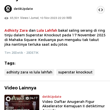
detikUpdate
65,501 Views | Jumat, 10 Nov 2023 22:20 WIB
Adhisty Zara
dan
Lula Lahfah
bakal saling serang di ring
tinju dalam Superstar Knockout pada 17 November 2023
di Mahaka Square. Keduanya pun mengaku tak takut
jika nantinya terluka saat adu jotos.
Tim 20Detik - 20DETIK
Tags:
adhisty zara vs lula lahfah
superstar knockout
Video Lainnya
detikUpdate
04:17
Video: Daftar Anugerah Figur
Akselerator Kemajuan II detiktimur