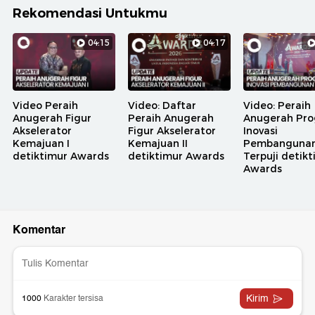
Rekomendasi Untukmu
04:15
04:17
Video Peraih
Video: Daftar
Video: Peraih
Anugerah Figur
Peraih Anugerah
Anugerah Pr
Akselerator
Figur Akselerator
Inovasi
Kemajuan I
Kemajuan II
Pembanguna
detiktimur Awards
detiktimur Awards
Terpuji detik
Awards