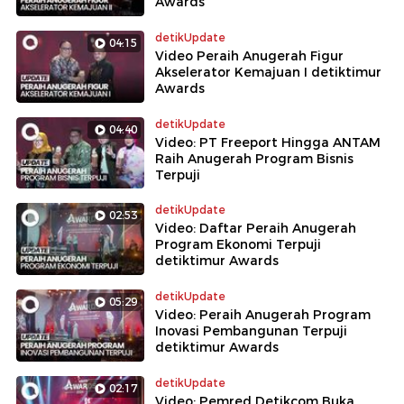
Awards
detikUpdate
04:15
Video Peraih Anugerah Figur
Akselerator Kemajuan I detiktimur
Awards
detikUpdate
04:40
Video: PT Freeport Hingga ANTAM
Raih Anugerah Program Bisnis
Terpuji
detikUpdate
02:53
Video: Daftar Peraih Anugerah
Program Ekonomi Terpuji
detiktimur Awards
detikUpdate
05:29
Video: Peraih Anugerah Program
Inovasi Pembangunan Terpuji
detiktimur Awards
detikUpdate
02:17
Video: Pemred Detikcom Buka