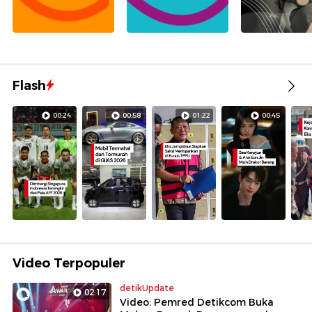
Flash
00:24
00:58
01:22
00:45
Video Terpopuler
detikUpdate
02:17
Video: Pemred Detikcom Buka