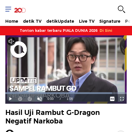
Home
detik TV
detikUpdate
Live TV
Signature
Pol
Tonton kabar terbaru PIALA DUNIA 2026
Di Sini
Dimuat
:
87.85%
Waktu
0:00
/
Durasi
1:08
Mainkan
Suara
Layar
Hidup
Saat
Hasil Uji Rambut G-Dragon
ini
Negatif Narkoba