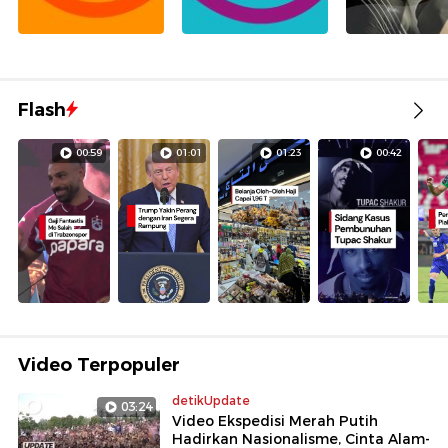
Flash
00:59
01:01
01:23
00:42
Video Terpopuler
detikUpdate
03:24
Video Ekspedisi Merah Putih
Hadirkan Nasionalisme, Cinta Alam-