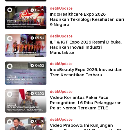
detikUpdate
04:39
IndoHealthcare Expo 2026
Hadirkan Teknologi Kesehatan dari
9 Negara!
detikUpdate
05:54
ILF & IGT Expo 2026 Resmi Dibuka,
Hadirkan Inovasi Industri
Manufaktur
detikUpdate
04:52
IndoBeauty Expo 2026, Inovasi dan
Tren Kecantikan Terbaru
detikUpdate
03:52
Video: Korlantas Pakai Face
Recognition, 16 Ribu Pelanggaran
Pelat Nomor Terekam ETLE
detikUpdate
01:36
Video Prabowo: Ini Kunjungan