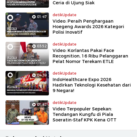
Ceria di Ujung Siak
detikUpdate
01:47
Video: Peraih Penghargaan
Hoegeng Awards 2026 Kategori
Polisi Inovatif
detikUpdate
03:52
Video: Korlantas Pakai Face
Recognition, 16 Ribu Pelanggaran
Pelat Nomor Terekam ETLE
detikUpdate
04:39
IndoHealthcare Expo 2026
Hadirkan Teknologi Kesehatan dari
9 Negara!
detikUpdate
01:47
Video Terpopuler Sepekan:
Tendangan Kungfu di Piala
Soeratin-Staf KPK Kena OTT