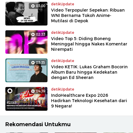
detikUpdate
03:00
Video Terpopuler Sepekan: Ribuan
WNI Bernama Tokoh Anime-
Mutilasi di Depok
detikUpdate
02:33
Video Top 5: Diding Boneng
Meninggal hingga Nakes Komentar
Nirempati
detikUpdate
03:35
Video KETIK: Lukas Graham Bocorin
Album Baru hingga Kedekatan
dengan Ed Sheeran
detikUpdate
04:39
IndoHealthcare Expo 2026
Hadirkan Teknologi Kesehatan dari
9 Negara!
Rekomendasi Untukmu