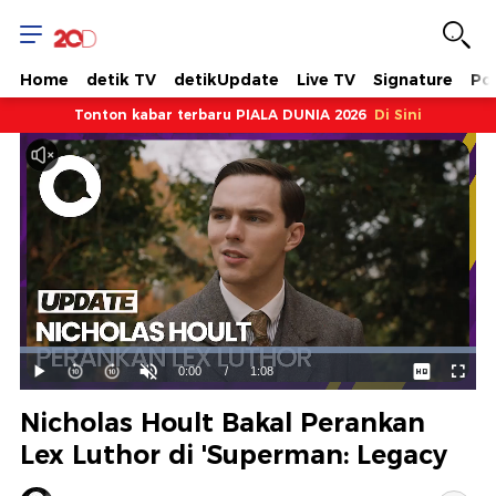
Home
detik TV
detikUpdate
Live TV
Signature
Pol
Tonton kabar terbaru PIALA DUNIA 2026
Di Sini
Dimuat
:
100.00%
Waktu
0:00
/
Durasi
1:08
Mainkan
Suara
Layar
Hidup
Saat
Nicholas Hoult Bakal Perankan
ini
Lex Luthor di 'Superman: Legacy