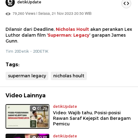
detikUpdate
79,260 Views | Selasa, 21 Nov 2023 20:50 WIB
Dilansir dari Deadline,
Nicholas Hoult
akan perankan Lex
Luthor dalam film '
Superman: Legacy
' garapan James
Gunn.
Tim 20Detik - 20DETIK
Tags:
superman legacy
nicholas hoult
Video Lainnya
detikUpdate
01:29
Video: Wajib tahu, Posisi-posisi
Rawan Saraf Kejepit dan Beragam
Pemicu
detikUpdate
02:33