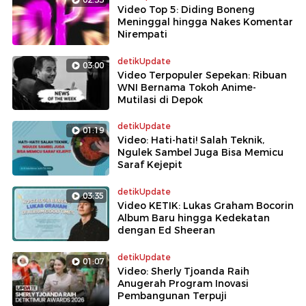
Video Top 5: Diding Boneng
Meninggal hingga Nakes Komentar
Nirempati
detikUpdate
03:00
Video Terpopuler Sepekan: Ribuan
WNI Bernama Tokoh Anime-
Mutilasi di Depok
detikUpdate
01:19
Video: Hati-hati! Salah Teknik,
Ngulek Sambel Juga Bisa Memicu
Saraf Kejepit
detikUpdate
03:35
Video KETIK: Lukas Graham Bocorin
Album Baru hingga Kedekatan
dengan Ed Sheeran
detikUpdate
01:07
Video: Sherly Tjoanda Raih
Anugerah Program Inovasi
Pembangunan Terpuji