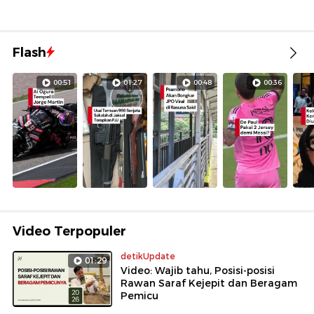
Flash
00:51
01:27
00:48
00:36
Video Terpopuler
detikUpdate
01:29
Video: Wajib tahu, Posisi-posisi
Rawan Saraf Kejepit dan Beragam
Pemicu